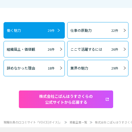
働く魅力
仕事の原動力
29件
22件
組織風土・価値観
ここで活躍するには
26件
26件
辞めなかった理由
業界の魅力
18件
29件
株式会社こぱんはうすさくらの
公式サイトから応募する
現職社員の口コミサイト「VOiCE(ボイス)」
掲載企業一覧
株式会社こぱんはうすさく