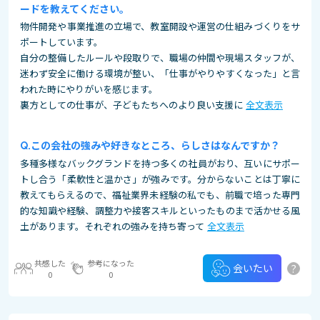
ードを教えてください。
物件開発や事業推進の立場で、教室開設や運営の仕組みづくりをサ
ポートしています。
自分の整備したルールや段取りで、職場の仲間や現場スタッフが、
迷わず安全に働ける環境が整い、「仕事がやりやすくなった」と言
われた時にやりがいを感じます。
裏方としての仕事が、子どもたちへのより良い支援に
全文表示
この会社の強みや好きなところ、らしさはなんですか？
多種多様なバックグランドを持つ多くの社員がおり、互いにサポー
トし合う「柔軟性と温かさ」が強みです。分からないことは丁寧に
教えてもらえるので、福祉業界未経験の私でも、前職で培った専門
的な知識や経験、調整力や接客スキルといったものまで活かせる風
土があります。それぞれの強みを持ち寄って
全文表示
共感した
参考になった
?
会いたい
0
0