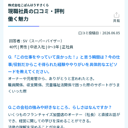
株式会社こぱんはうすさくら
現職社員の口コミ・評判
働く魅力
共有
口コミ投稿日：2026.06.05
回答者 : SV（スーパーバイザー）
40代 | 男性 | 中途入社 | 0～3年 | 正社員
「この仕事をやっていて良かった！」と思う瞬間は？今の仕
事/役割だからこそ得られた経験ややりがいを具体的なエピソ
ードを教えてください。
オーナーや児発管から、ありがとうと言われたとき。
職員関係、収支関係、児童福祉法関係で困った際のサポートがうま
くいった際
この会社の強みや好きなところ、らしさはなんですか？
いくつものフランチャイズ加盟店のオーナー（社長）と直接お話が
でき、経営に関しての学びを深めることができる。
法律の理解を深めることが出来る。