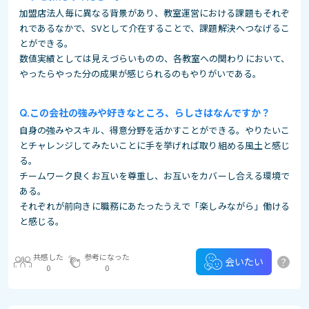
加盟店法人毎に異なる背景があり、教室運営における課題もそれぞ
れであるなかで、SVとして介在することで、課題解決へつなげるこ
とができる。
数値実績としては見えづらいものの、各教室への関わりにおいて、
やったらやった分の成果が感じられるのもやりがいである。
この会社の強みや好きなところ、らしさはなんですか？
自身の強みやスキル、得意分野を活かすことができる。やりたいこ
とチャレンジしてみたいことに手を挙げれば取り組める風土と感じ
る。
チームワーク良くお互いを尊重し、お互いをカバーし合える環境で
ある。
それぞれが前向きに職務にあたったうえで「楽しみながら」働ける
と感じる。
共感した
参考になった
?
会いたい
0
0