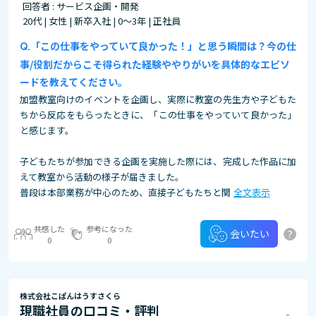
回答者 : サービス企画・開発
20代 | 女性 | 新卒入社 | 0～3年 | 正社員
「この仕事をやっていて良かった！」と思う瞬間は？今の仕
事/役割だからこそ得られた経験ややりがいを具体的なエピソ
ードを教えてください。
加盟教室向けのイベントを企画し、実際に教室の先生方や子どもた
ちから反応をもらったときに、「この仕事をやっていて良かった」
と感じます。
子どもたちが参加できる企画を実施した際には、完成した作品に加
えて教室から活動の様子が届きました。
普段は本部業務が中心のため、直接子どもたちと関
全文表示
共感した
参考になった
?
会いたい
0
0
株式会社こぱんはうすさくら
現職社員の口コミ・評判