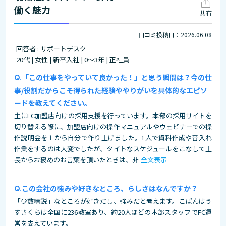
働く魅力
共有
口コミ投稿日：2026.06.08
回答者 : サポートデスク
20代 | 女性 | 新卒入社 | 0～3年 | 正社員
「この仕事をやっていて良かった！」と思う瞬間は？今の仕
事/役割だからこそ得られた経験ややりがいを具体的なエピソ
ードを教えてください。
主にFC加盟店向けの採用支援を行っています。本部の採用サイトを
切り替える際に、加盟店向けの操作マニュアルやウェビナーでの操
作説明会を１から自分で作り上げました。1人で資料作成や音入れ
作業をするのは大変でしたが、タイトなスケジュールをこなして上
長からお褒めのお言葉を頂いたときは、非
全文表示
この会社の強みや好きなところ、らしさはなんですか？
「少数精鋭」なところが好きだし、強みだと考えます。こぱんはう
すさくらは全国に236教室あり、約20人ほどの本部スタッフでFC運
営を支えています。