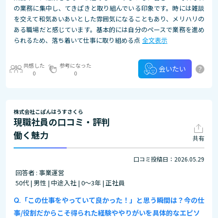
の業務に集中し、てきぱきと取り組んでいる印象です。時には雑談
を交えて和気あいあいとした雰囲気になることもあり、メリハリの
ある職場だと感じています。基本的には自分のペースで業務を進め
られるため、落ち着いて仕事に取り組める点
全文表示
共感した
参考になった
?
会いたい
0
0
株式会社こぱんはうすさくら
現職社員の口コミ・評判
働く魅力
共有
口コミ投稿日：2026.05.29
回答者 : 事業運営
50代 | 男性 | 中途入社 | 0～3年 | 正社員
「この仕事をやっていて良かった！」と思う瞬間は？今の仕
事/役割だからこそ得られた経験ややりがいを具体的なエピソ