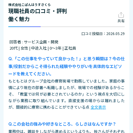
株式会社こぱんはうすさくら
現職社員の口コミ・評判
働く魅力
共有
口コミ投稿日：2026.05.29
回答者 : サービス企画・開発
20代 | 女性 | 中途入社 | 0～3年 | 正社員
「この仕事をやっていて良かった！」と思う瞬間は？今の仕
事/役割だからこそ得られた経験ややりがいを具体的なエピソ
ードを教えてください。
もともとはグループ会社の療育現場で勤務していました。家庭の事
情により現在の部署へ転籍しましたが、現場での経験があるからこ
そ、「教室では何が必要とされているのか」という視点を大切にし
ながら業務に取り組んでいます。直接支援の場からは離れました
が、間接的に療育に携わることができている点
全文表示
この会社の強みや好きなところ、らしさはなんですか？
業務中は、雑談をしながら進めるというよりも、皆さんがそれぞれ