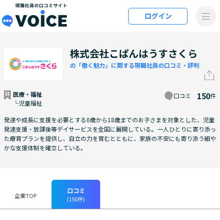
メインコンテンツにスキップ
ログイン
VOiCE 現職社員の口コミサイト
株式会社こぱんはうすさくら
の「働く魅力」に関する現職社員の口コミ・評判
医療・福祉
150
口コミ
件
└児童福祉
発達や成長に支援を必要とする0歳から18歳までのお子さまを対象とした、児童
発達支援・放課後等デイサービスを全国に展開している。一人ひとりに寄り添っ
た療育プランを提供し、自立の力を育むとともに、家族の不安にも寄り添う細や
かな支援体制を確立している。
口コミ
企業TOP
(150件)