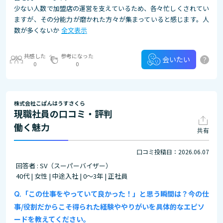
少ない人数で加盟店の運営を支えているため、各々忙しくされてい
ますが、その分能力が磨かれた方々が集まっていると感じます。人
数が多くないか
全文表示
共感した
参考になった
?
会いたい
0
0
株式会社こぱんはうすさくら
現職社員の口コミ・評判
働く魅力
共有
口コミ投稿日：2026.06.07
回答者 : SV（スーパーバイザー）
40代 | 女性 | 中途入社 | 0～3年 | 正社員
「この仕事をやっていて良かった！」と思う瞬間は？今の仕
事/役割だからこそ得られた経験ややりがいを具体的なエピソ
ードを教えてください。