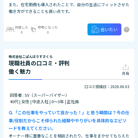
また、在宅勤務も導入されたことで、自分の生活にフィットさせた
働き方ができることも良い点です。
共感した
参考になった
?
会いたい
0
0
株式会社こぱんはうすさくら
現職社員の口コミ・評判
働く魅力
共有
口コミ投稿日：2026.06.03
回答者 : SV（スーパーバイザー）
40代 | 女性 | 中途入社 | 0～3年 | 正社員
「この仕事をやっていて良かった！」と思う瞬間は？今の仕
事/役割だからこそ得られた経験ややりがいを具体的なエピソ
ードを教えてください。
オーナー様に重要なことを相談されたり、仕事をまかせてもらえた