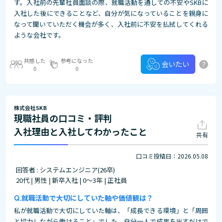
す。入社前の先輩社員面談の際、就職活動を通しての不安やSKBに
入社した後にできることなど、自分が気になっていることを親身に
なって聞いていただく機会が多く、入社前に不安を払拭してくれる
ような会社です。
共感した
参考になった
?
会いたい
0
0
株式会社SKB
現職社員の口コミ・評判
入社理由と入社してわかったこと
共有
口コミ投稿日：2026.05.08
回答者 : システムエンジニア(26卒)
20代 | 男性 | 新卒入社 | 0～3年 | 正社員
就職活動で大切にしていた軸や価値観は？
私が就職活動で大切にしていた軸は、「成長できる環境」と「周囲
と協力しながら働けること」でした。自分一人で成果を出すだけで