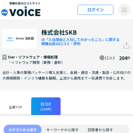
メインコンテンツにスキップ
ログイン
VOiCE 現職社員の口コミサイト
株式会社SKB
の「入社理由と入社してわかったこと」に関する
現職社員の口コミ・評判
SIer・ソフトウェア・情報処理
204
口コミ
件
└ソフトウェア開発（業務・基幹）
会計・人事の業務パッケージ導入支援と、金融・通信・流通・製造・公共向けの
大規模開発・インフラ構築を展開。上流から運用まで一気通貫で伴走します。
口コミ
企業TOP
(204件)
カテゴリから探す
キーワードから探す
回答者から探す