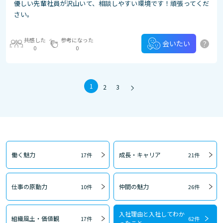
優しい先輩社員が沢山いて、相談しやすい環境です！頑張ってくだ
さい。
共感した
参考になった
?
会いたい
0
0
1
2
3
働く魅力
成長・キャリア
17件
21件
仕事の原動力
仲間の魅力
10件
26件
入社理由と入社してわか
組織風土・価値観
17件
62件
ったこと