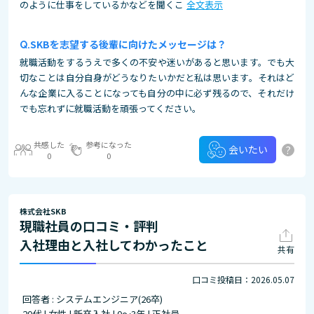
のように仕事をしているかなどを聞くこ
全文表示
SKBを志望する後輩に向けたメッセージは？
就職活動をするうえで多くの不安や迷いがあると思います。でも大
切なことは自分自身がどうなりたいかだと私は思います。それはど
んな企業に入ることになっても自分の中に必ず残るので、それだけ
でも忘れずに就職活動を頑張ってください。
共感した
参考になった
?
会いたい
0
0
株式会社SKB
現職社員の口コミ・評判
入社理由と入社してわかったこと
共有
口コミ投稿日：2026.05.07
回答者 : システムエンジニア(26卒)
20代 | 女性 | 新卒入社 | 0～3年 | 正社員