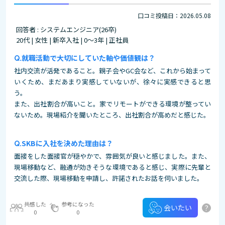
口コミ投稿日：2026.05.08
回答者 : システムエンジニア(26卒)
20代 | 女性 | 新卒入社 | 0～3年 | 正社員
就職活動で大切にしていた軸や価値観は？
社内交流が活発であること。親子会やGC会など、これから始まって
いくため、まだあまり実感していないが、徐々に実感できると思
う。
また、出社割合が高いこと。家でリモートができる環境が整ってい
ないため。現場紹介を聞いたところ、出社割合が高めだと感じた。
SKBに入社を決めた理由は？
面接をした面接官が穏やかで、雰囲気が良いと感じました。また、
現場移動など、融通が効きそうな環境であると感じ、実際に先輩と
交流した際、現場移動を申請し、許諾されたお話を伺いました。
共感した
参考になった
?
会いたい
0
0