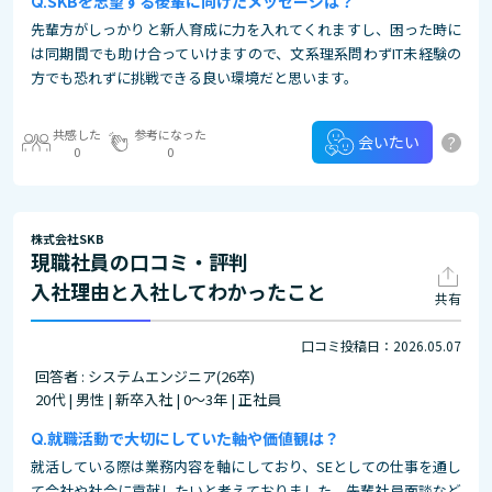
SKBを志望する後輩に向けたメッセージは？
先輩方がしっかりと新人育成に力を入れてくれますし、困った時に
は同期間でも助け合っていけますので、文系理系問わずIT未経験の
方でも恐れずに挑戦できる良い環境だと思います。
共感した
参考になった
?
会いたい
0
0
株式会社SKB
現職社員の口コミ・評判
入社理由と入社してわかったこと
共有
口コミ投稿日：2026.05.07
回答者 : システムエンジニア(26卒)
20代 | 男性 | 新卒入社 | 0～3年 | 正社員
就職活動で大切にしていた軸や価値観は？
就活している際は業務内容を軸にしており、SEとしての仕事を通し
て会社や社会に貢献したいと考えておりました。先輩社員面談など