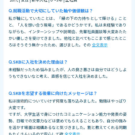
就職活動で大切にしていた軸や価値観は？
私が軸にしていたことは、「縁の下の力持ちとして輝ける」こと
と、「人を想い合う現場」であるかどうかです。私は未経験であり
ながらも、インターンシップや説明会、先輩社員面談等大変あたた
かい優しさを受けてきました。他社と比べてもここまで感じたとこ
ろはそうそう無かったため、選びました。その
全文表示
SKBに入社を決めた理由は？
未経験だったため悩みましたが、人の良さ悪さは自分ではどうしよ
うもできないなと考え、直感を信じて入社を決めました。
SKBを志望する後輩に向けたメッセージは？
私は技術的についていけず何度も落ち込みました。勉強はやっぱり
大変です。
ですが、大学生活で身につけたコミュニケーション能力や発表の姿
勢、日報での文章力などは褒めてもらえることもあり、自分の強み
を活かす場面は結構あるなと気づきました。割と教えてくれる同期
もたくさんいるので安心して欲
全文表示