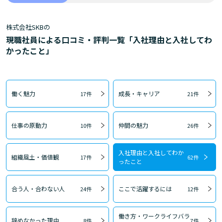
株式会社SKBの
現職社員による口コミ・評判一覧「入社理由と入社してわ
かったこと」
働く魅力
成長・キャリア
17件
21件
仕事の原動力
仲間の魅力
10件
26件
入社理由と入社してわか
組織風土・価値観
17件
62件
ったこと
合う人・合わない人
ここで活躍するには
24件
12件
働き方・ワークライフバラ
辞めなかった理由
8件
7件