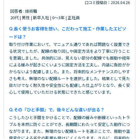
口コミ投稿日：2026.04.26
回答者 : 技術職
20代 | 男性 | 新卒入社 | 0～3年 | 正社員
長く使うお客様を想い、こだわって施工・作業したエピソ
ードは？
取り付け作業において、マニュアル通りであれば問題なく設置でき
る状況でしたが、配線の取り回しや固定方法をより丁寧に行うこと
を意識しました。具体的には、見えない部分の配線でも振動や経年
による緩みが起きにくいように固定方法を工夫し、内装に負担がか
からないよう配慮しました。また、将来的なメンテナンスのしやす
さも考え、無理のない配線ルートを選択しました。結果として見た
目だけでなく耐久性や安全性にも配慮した仕上がりとなり、長く安
心して使用していただける状態にできたと感じています。
その『ひと手間』で、後々どんな違いが出る？
こうしたひと手間をかけることで、配線の緩みや断線といったトラ
ブルを未然に防ぐことができ、長期間にわたって安定した動作につ
ながります。また、無理のない配線ルートを選ぶことで、振動や温
度変化による劣化の影響も受けにくくなります。さらに、将来的な