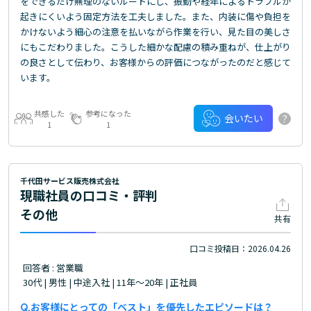
をできるだけ無理のないルートにし、振動や経年によるトラブルが
起きにくいよう固定方法を工夫しました。また、内装に傷や負担を
かけないよう細心の注意を払いながら作業を行い、見た目の美しさ
にもこだわりました。こうした細かな配慮の積み重ねが、仕上がり
の良さとして伝わり、お客様からの評価につながったのだと感じて
います。
共感した
参考になった
?
会いたい
1
1
千代田サービス販売株式会社
現職社員の口コミ・評判
その他
共有
口コミ投稿日：2026.04.26
回答者 : 営業職
30代 | 男性 | 中途入社 | 11年～20年 | 正社員
お客様にとっての「ベスト」を優先したエピソードは？