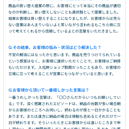
商品の買い替え提案の際に、お客様にとって本当にその商品が適切
なのか判断し、買い替えしないことも選択肢として提案しました。
結果お客様は買い替えすることになりましたが、お客様からは売ら
ない営業はあんまりいないよと笑いながら言われるもこちら側に立
って考えてくれるから信頼しているよとの言葉をいただきました。
その結果、お客様の悩み・状況はどう解決した？
不安の解消にはなったかと思います。商品を売りつけてられている
という感覚はなく、お客様に選択いただくことで、お客様はご納得
もいただけます。入社時ショップ勤務だったこともあり、お客様の
立場に立って考えることが営業にもつながっていると思います。
お客様から頂いて一番嬉しかった言葉は？
一番うれしかった言葉は、「〇〇さんだからいつもお願いしてい
る」です。深く感謝されたエピソードは、納品の台数が多い場合朝
からお客様のところへお伺いし、終わるのが夜と一日かかることも
あります。または遠方に納品の場合は移動も含めるとそれだけで一
日が終わります。そういったときにお客様からは遠いところまで申
し訳ない、長い時間拘束してしまって申し訳ない、私たち（お客