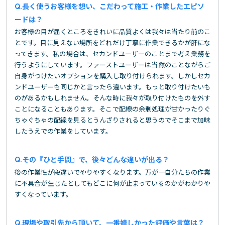
長く使うお客様を想い、こだわって施工・作業したエピソ
ードは？
お客様の目が届くところをきれいに品質よくは我々は当たり前のこ
とです。目に見えない場所をどれだけ丁寧に作業できるかが肝にな
ってきます。私の場合は、セカンドユーザーのことまで考え業務を
行うようにしています。ファーストユーザーは当然のことながらご
自身がつけたいオプションを購入し取り付けられます。しかしセカ
ンドユーザーも同じかと言ったら違います。もっと取り付けたいも
のがあるかもしれません。そんな時に我々が取り付けたものを外す
ことになることもあります。そこで配線の余剰処理が甘かったりぐ
ちゃぐちゃの配線を見るとうんざりされると思うのでそこまで加味
したうえでの作業をしています。
その『ひと手間』で、後々どんな違いが出る？
後の作業性が段違いでやりやすくなります。万が一自分たちの作業
に不具合が生じたとしてもどこに何が止まっているのかがわかりや
すくなっています。
現場や取引先から頂いて、一番嬉しかった評価や言葉は？