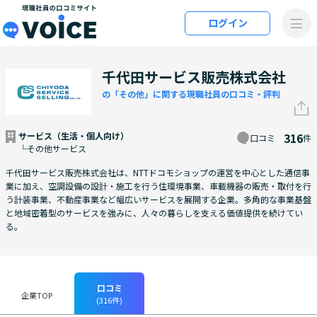
メインコンテンツにスキップ
ログイン
VOiCE 現職社員の口コミサイト
千代田サービス販売株式会社
の「その他」に関する現職社員の口コミ・評判
サービス（生活・個人向け）
316
口コミ
件
└その他サービス
千代田サービス販売株式会社は、NTTドコモショップの運営を中心とした通信事
業に加え、空調設備の設計・施工を行う住環境事業、車載機器の販売・取付を行
う計装事業、不動産事業など幅広いサービスを展開する企業。多角的な事業基盤
と地域密着型のサービスを強みに、人々の暮らしを支える価値提供を続けてい
る。
口コミ
企業TOP
(316件)