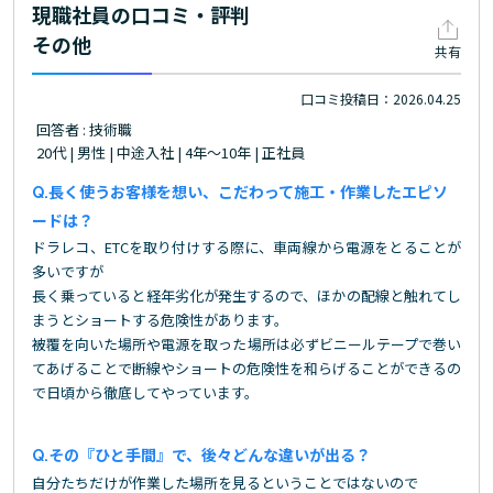
現職社員の口コミ・評判
その他
共有
口コミ投稿日：2026.04.25
回答者 : 技術職
20代 | 男性 | 中途入社 | 4年～10年 | 正社員
長く使うお客様を想い、こだわって施工・作業したエピソ
ードは？
ドラレコ、ETCを取り付けする際に、車両線から電源をとることが
多いですが
長く乗っていると経年劣化が発生するので、ほかの配線と触れてし
まうとショートする危険性があります。
被覆を向いた場所や電源を取った場所は必ずビニールテープで巻い
てあげることで断線やショートの危険性を和らげることができるの
で日頃から徹底してやっています。
その『ひと手間』で、後々どんな違いが出る？
自分たちだけが作業した場所を見るということではないので