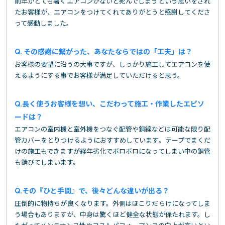
前年がとても暑くエアコンがないと死んでしまうという思いをされ
たお客様が、エアコンをつけてくれてありがとうと感謝してくださ
って感動しました。
その感謝に繋がった、あなたならではの「工夫」は？
お客様の要望に沿うの大事ですが、しっかり施工してエアコンを使
えるようにする事でお客様が満足していただけると思う。
長く使うお客様を想い、こだわって施工・作業したエピソ
ードは？
エアコンの室内機と室外機をつなぐ配管や銅線などは可能な限り配
管カバーをとりつけるようにおすすめしています。テープでまくだ
けの施工もできますが経年劣化でボロボロになってしまい中の銅管
も錆びてしまいます。
その『ひと手間』で、後々どんな違いが出る？
圧倒的に物持ちが良くなります。外側はほこりだらけになってしま
う場合もありますが、中身は驚くほど健全な状態が保たれます。し