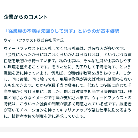
企業からのコメント
「従業員の不満は先回りして消す」というのが基本姿勢
ウィードファウスト株式会社 岡本氏
ウィードファウストに入社してくれる社員は、善良な人が多いです。
「会社に入ったからにはこれくらいがんばらなければ」というような責
任感を最初から持っています。私の仕事は、そんな社員が仕事のしやす
い環境を整えることです。そのために、先回りして不満を消す、という
意識を常に持っています。例えば、役職者は教育を担うものです。しか
し、同じ役職、同じ給与でも、現場や業務が違えば教育には関わらない
人も出てきます。だから役職手当は撤廃して、代わりに役職に応じた手
当を細かく設ける形にしました。例えば教育を担当する管理職には、残
業と同じようなイメージで手当が支給されます。ウィードファウストの
特徴は、こういった独自の制度が数多く用意されている点です。技術者
が高いモチベーションを持ってキャリアアップや望む仕事に励めるよう
に、技術者本位の制度を常に追求しています。