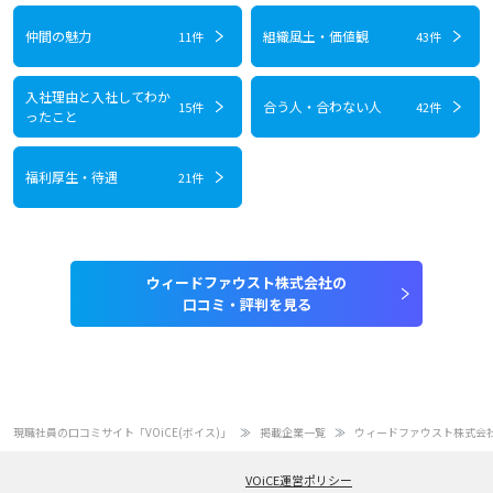
仲間の魅力
組織風土・価値観
11件
43件
入社理由と入社してわか
合う人・合わない人
15件
42件
ったこと
福利厚生・待遇
21件
ウィードファウスト株式会社の
口コミ・評判を見る
現職社員の口コミサイト「VOiCE(ボイス)」
掲載企業一覧
ウィードファウスト株式会
VOiCE運営ポリシー