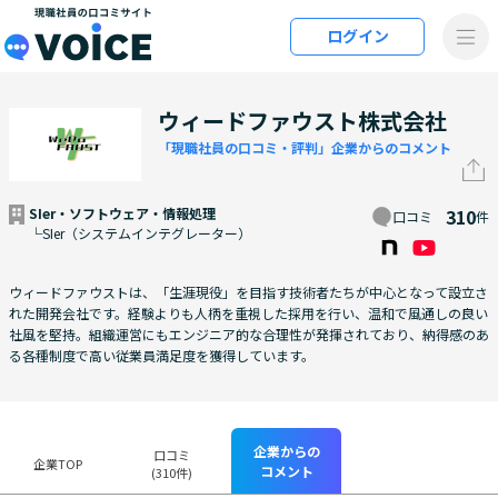
メインコンテンツにスキップ
ログイン
VOiCE 現職社員の口コミサイト
ウィードファウスト株式会社
「現職社員の口コミ・評判」企業からのコメント
SIer・ソフトウェア・情報処理
310
口コミ
件
└SIer（システムインテグレーター）
ウィードファウストは、「生涯現役」を目指す技術者たちが中心となって設立さ
れた開発会社です。経験よりも人柄を重視した採用を行い、温和で風通しの良い
社風を堅持。組織運営にもエンジニア的な合理性が発揮されており、納得感のあ
る各種制度で高い従業員満足度を獲得しています。
企業からの
口コミ
企業TOP
コメント
(310件)