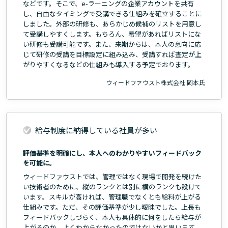
などです。そこで、e-ラーニングの企業アカウントを共有
し、自由なタイミングで受講できる仕組みを確立することに
しました。外部の研修も、あらかじめ候補のリストを用意し
て受講しやすくします。もちろん、希望があればリストにな
い研修も受講可能です。また、来期からは、本人の意向に応
じて研修の受講を目標設定に組み込み、受講すれば査定が上
がりやすくなるなどの仕組みも導入する予定でおります。
ウィードファウスト株式会社 岡本氏
給与制度に納得している社員が多い
評価基準を明確にし、本人へのわかりやすいフィードバック
を可能に。
ウィードファウストでは、管理ではなく現場で開発を続けた
い技術者のために、縦のランクとは別に横のランクも設けて
います。スキルが高ければ、管理職でなくとも給料が上がる
仕組みです。ただ、その評価基準が少し曖昧でした。上長も
フィードバックしづらく、本人も具体的に何をしたら給与が
上がるのか、よくわからなかったのではないかと思います。