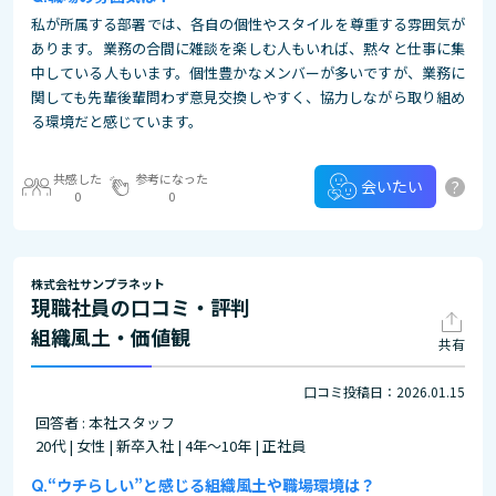
私が所属する部署では、各自の個性やスタイルを尊重する雰囲気が
あります。業務の合間に雑談を楽しむ人もいれば、黙々と仕事に集
中している人もいます。個性豊かなメンバーが多いですが、業務に
関しても先輩後輩問わず意見交換しやすく、協力しながら取り組め
る環境だと感じています。
共感した
参考になった
?
会いたい
0
0
株式会社サンプラネット
現職社員の口コミ・評判
組織風土・価値観
共有
口コミ投稿日：2026.01.15
回答者 : 本社スタッフ
20代 | 女性 | 新卒入社 | 4年～10年 | 正社員
“ウチらしい”と感じる組織風土や職場環境は？