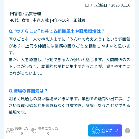
口コミ投稿日：2026.01.16
回答者 : 品質管理
40代 | 女性 | 中途入社 | 4年～10年 | 正社員
“ウチらしい”と感じる組織風土や職場環境は？
困りごとを一人で抱え込まずに「みんなで考えよう」という雰囲気
があり、上司や仲間には業務の困りごとを相談しやすいと思いま
す。
また、人を尊重し、行動できる人が多いと感じます。人間関係のス
トレスが少なく、本質的な業務に集中できることが、働きやすさに
つながっています。
職場の雰囲気は？
明るく風通しの良い職場だと思います。業務での疑問や出来事、さ
さいな違和感などを気兼ねなく共有でき、議論しあうことができる
職場です。
共感した
参考になった
?
会いたい
0
0