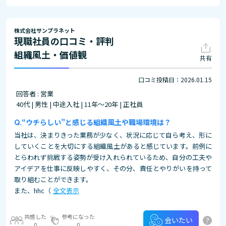
株式会社サンプラネット
現職社員の口コミ・評判
組織風土・価値観
共有
口コミ投稿日：2026.01.15
回答者 : 営業
40代 | 男性 | 中途入社 | 11年～20年 | 正社員
“ウチらしい”と感じる組織風土や職場環境は？
当社は、決まりきった業務が少なく、状況に応じて自ら考え、形に
していくことを大切にする組織風土があると感じています。前例に
とらわれず挑戦する姿勢が受け入れられているため、自分の工夫や
アイデアを仕事に反映しやすく、その分、責任とやりがいを持って
取り組むことができます。
また、hhc（
全文表示
共感した
参考になった
?
会いたい
0
0