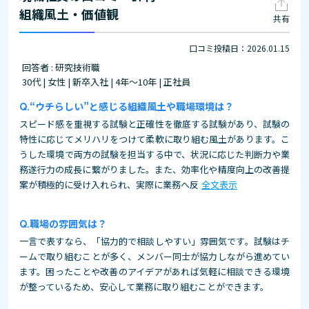
組織風土・価値観
共有
口コミ投稿日：2026.01.15
回答者 : 研究技術職
30代 | 女性 | 新卒入社 | 4年～10年 | 正社員
“ウチらしい”と感じる組織風土や職場環境は？
スピード感を重視する試験と正確性を徹底する試験があり、試験の
特性に応じてメリハリをつけて柔軟に取り組む風土があります。こ
うした環境で両方の試験を担当する中で、状況に応じた判断力や業
務遂行力の成長に繋がりました。また、効率化や精度向上の改善提
案が積極的に受け入れられ、実際に業務へ反
全文表示
職場の雰囲気は？
一言で表すなら、「協力的で相談しやすい」雰囲気です。試験はチ
ームで取り組むことが多く、メンバー同士が協力しながら進めてい
ます。困ったことや改善のアイデアがあれば気軽に相談できる環境
が整っているため、安心して業務に取り組むことができます。