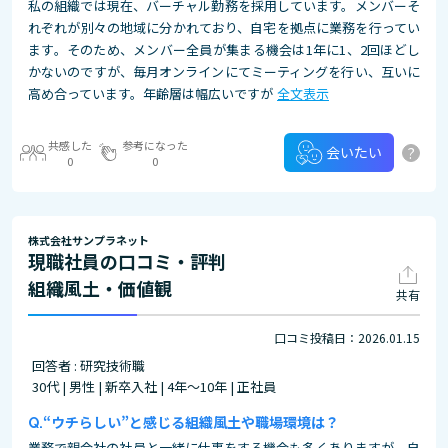
私の組織では現在、バーチャル勤務を採用しています。メンバーそ
れぞれが別々の地域に分かれており、自宅を拠点に業務を行ってい
ます。そのため、メンバー全員が集まる機会は1年に1、2回ほどし
かないのですが、毎月オンラインにてミーティングを行い、互いに
高め合っています。年齢層は幅広いですが
全文表示
共感した
参考になった
?
会いたい
0
0
株式会社サンプラネット
現職社員の口コミ・評判
組織風土・価値観
共有
口コミ投稿日：2026.01.15
回答者 : 研究技術職
30代 | 男性 | 新卒入社 | 4年～10年 | 正社員
“ウチらしい”と感じる組織風土や職場環境は？
業務で親会社の社員と一緒に仕事をする機会も多くありますが、自