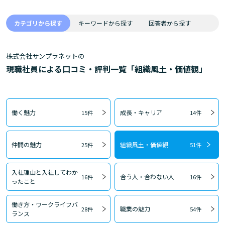
カテゴリから探す
キーワードから探す
回答者から探す
株式会社サンプラネットの
現職社員による口コミ・評判一覧「組織風土・価値観」
働く魅力
成長・キャリア
15件
14件
仲間の魅力
組織風土・価値観
25件
51件
入社理由と入社してわか
合う人・合わない人
16件
16件
ったこと
働き方・ワークライフバ
職業の魅力
28件
54件
ランス