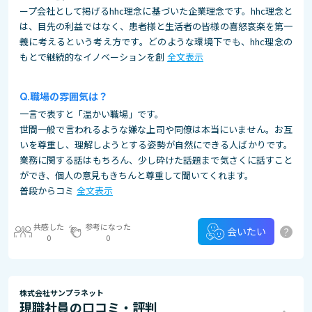
ープ会社として掲げるhhc理念に基づいた企業理念です。hhc理念と
は、目先の利益ではなく、患者様と生活者の皆様の喜怒哀楽を第一
義に考えるという考え方です。どのような環境下でも、hhc理念の
もとで継続的なイノベーションを創
全文表示
職場の雰囲気は？
一言で表すと「温かい職場」です。
世間一般で言われるような嫌な上司や同僚は本当にいません。お互
いを尊重し、理解しようとする姿勢が自然にできる人ばかりです。
業務に関する話はもちろん、少し砕けた話題まで気さくに話すこと
ができ、個人の意見もきちんと尊重して聞いてくれます。
普段からコミ
全文表示
共感した
参考になった
?
会いたい
0
0
株式会社サンプラネット
現職社員の口コミ・評判