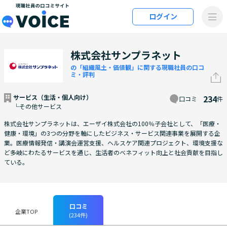
メインコンテンツにスキップ
ログイン
VOiCE 現職社員の口コミサイト
株式会社サンプラネット
の「組織風土・価値観」に関する現職社員の口コ
ミ・評判
サービス（生活・個人向け）
234
口コミ
件
└その他サービス
株式会社サンプラネットは、エーザイ株式会社の100％子会社として、「医療・
健康・環境」の3つの分野を軸にしたビジネス・サービス関連事業を展開する企
業。医療情報発信・講演会運営支援、ヘルスケア関連プロジェクト、環境支援な
ど多岐にわたるサービスを通じ、生活者のベネフィット向上と社会貢献を目指し
ている。
口コミ
企業TOP
(234件)