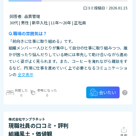
口コミ投稿日：2026.01.15
回答者 : 品質管理
30代 | 男性 | 新卒入社 | 11年～20年 | 正社員
職場の雰囲気は？
「前向きに仕事に取り組める」です。
組織メンバー一人ひとりが集中して自分の仕事に取り組みつつ、誰
かが困ったり悩んだりしている時には率先して助け合いながら進め
ていく姿がよく見られます。また、コーヒーを淹れながら雑談をす
るなど、円滑に仕事を進めていく上で必要となるコミュニケーショ
ンの
全文表示
共感した
参考になった
?
会いたい
0
0
株式会社サンプラネット
現職社員の口コミ・評判
組織風土・価値観
共有