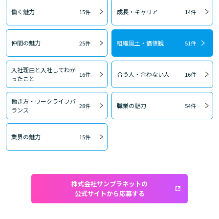
働く魅力
成長・キャリア
15件
14件
仲間の魅力
組織風土・価値観
25件
51件
入社理由と入社してわか
合う人・合わない人
16件
16件
ったこと
働き方・ワークライフバ
職業の魅力
28件
54件
ランス
業界の魅力
15件
株式会社サンプラネットの
公式サイトから応募する