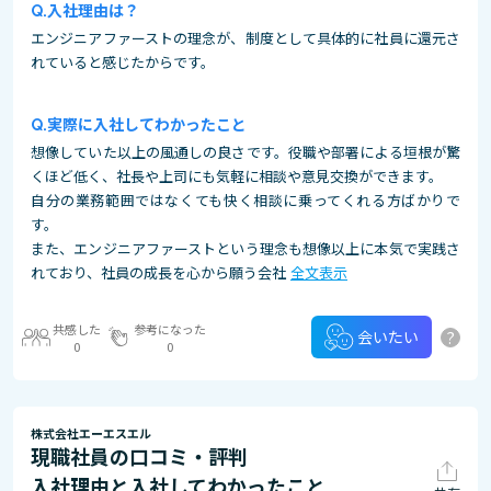
入社理由は？
エンジニアファーストの理念が、制度として具体的に社員に還元さ
れていると感じたからです。
実際に入社してわかったこと
想像していた以上の風通しの良さです。役職や部署による垣根が驚
くほど低く、社長や上司にも気軽に相談や意見交換ができます。
自分の業務範囲ではなくても快く相談に乗ってくれる方ばかりで
す。
また、エンジニアファーストという理念も想像以上に本気で実践さ
れており、社員の成長を心から願う会社
全文表示
共感した
参考になった
?
会いたい
0
0
株式会社エーエスエル
現職社員の口コミ・評判
入社理由と入社してわかったこと