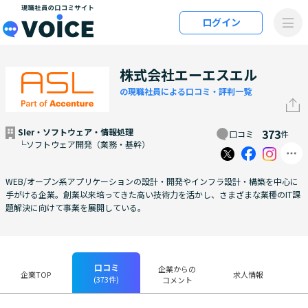
メインコンテンツにスキップ
ログイン
VOiCE 現職社員の口コミサイト
株式会社エーエスエル
の現職社員による口コミ・評判一覧
SIer・ソフトウェア・情報処理
373
口コミ
件
└ソフトウェア開発（業務・基幹）
WEB/オープン系アプリケーションの設計・開発やインフラ設計・構築を中心に
手がける企業。創業以来培ってきた高い技術力を活かし、さまざまな業種のIT課
題解決に向けて事業を展開している。
口コミ
企業からの
企業TOP
求人情報
(373件)
コメント