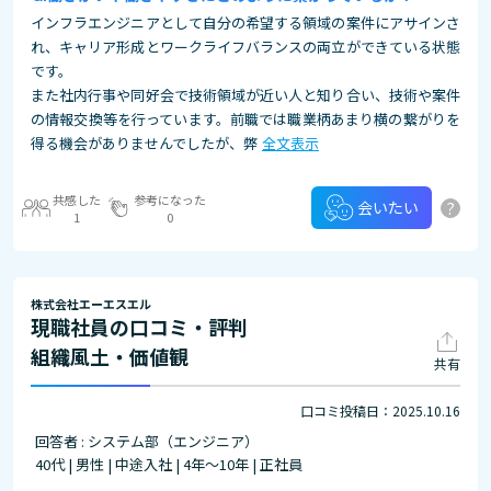
インフラエンジニアとして自分の希望する領域の案件にアサインさ
れ、キャリア形成とワークライフバランスの両立ができている状態
です。
また社内行事や同好会で技術領域が近い人と知り合い、技術や案件
の情報交換等を行っています。前職では職業柄あまり横の繋がりを
得る機会がありませんでしたが、弊
全文表示
共感した
参考になった
?
会いたい
1
0
株式会社エーエスエル
現職社員の口コミ・評判
組織風土・価値観
共有
口コミ投稿日：2025.10.16
回答者 : システム部（エンジニア）
40代 | 男性 | 中途入社 | 4年～10年 | 正社員