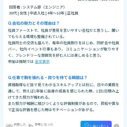
回答者 : システム部（エンジニア）
30代 | 女性 | 中途入社 | 4年～10年 | 正社員
会社の魅力とその理由は？
社員ファーストで、社員が意見を言いやすい会社だと思うし、聞い
てもらえる環境も整備されている。
社員同士の交流も盛んで、毎年の社員旅行をはじめ、同好会や社員
バー、社内イベント行事もあり、コミュニケーションが取りやす
く、フレンドリーな雰囲気を好む人には楽しめると思う。
参加は強制では
全文表示
仕事で胸を張れる・誇りを持てる瞬間は？
資格取得など目で見てわかるスキルアップとは別に、日々の業務を
通して、例えば1年後に自身の成長を感じられた時、1日1日積み上
げてきた努力が報われる。
また努力が報酬に結びつくような評価制度があるので、昇給や賞与
で正当な評価を感じた時はモチベーションがあがる。
共感した
参考になった
?
会いたい