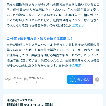
色んな個性を持った人がそれぞれの形で生き生きと働いているとこ
ろ。個性豊かな人が本当にたくさんいて、色んな話が聞けて楽し
い、且つ勉強になることも多いです。同じお客様先で一緒に働いた
ことのない人がほとんどだけど、社内報や社内イベントなど皆さん
の人となりを知れる機会が多いのも魅力的な点
全文表示
仕事で胸を張れる・誇りを持てる瞬間は？
自分が作成したシステムやツールを使っているお客様から感謝の言
葉をいただいた時。お客様先で業務する中で、ユーザーの方と一緒
に仕事をしたり、直接話を聞ける場面が多かったので、どういった
場面で役に立っている、楽になったなど、直接言葉をもらえる機会
が多かったのはありがたかったです。自分の
全文表示
共感した
参考になった
?
会いたい
0
0
株式会社エーエスエル
現職社員の口コミ・評判