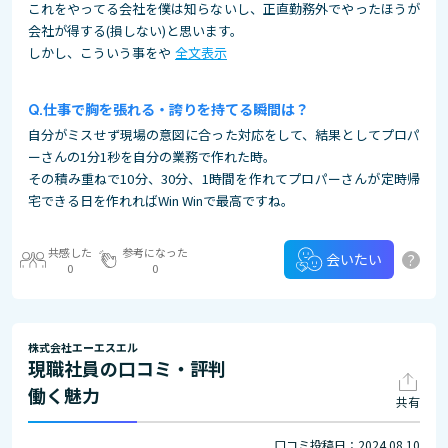
これをやってる会社を僕は知らないし、正直勤務外でやったほうが
会社が得する(損しない)と思います。
しかし、こういう事をや
全文表示
仕事で胸を張れる・誇りを持てる瞬間は？
自分がミスせず現場の意図に合った対応をして、結果としてプロパ
ーさんの1分1秒を自分の業務で作れた時。
その積み重ねで10分、30分、1時間を作れてプロパーさんが定時帰
宅できる日を作れればWin Winで最高ですね。
共感した
参考になった
?
会いたい
0
0
株式会社エーエスエル
現職社員の口コミ・評判
働く魅力
共有
口コミ投稿日：2024.08.10