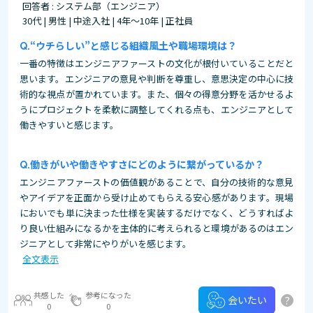
回答者 : システム部（エンジニア）
30代 | 男性 | 中途入社 | 4年～10年 | 正社員
“ウチらしい”と感じる組織風土や職場環境は？
一番の特徴はエンジニアファーストの文化が根付いていることだと
思います。エンジニアの意見や判断を尊重し、意思決定の中心に技
術的な視点が置かれています。また、個々の得意分野を活かせるよ
うにプロジェクトを柔軟に調整してくれる点も、エンジニアとして
働きやすいと感じます。
働きがいや働きやすさにどのように繋がっているか？
エンジニアファーストの価値観があることで、自分の技術的な意見
やアイデアを正面から受け止めてもらえる安心感があります。現場
においでも単に決まった仕様を実装するだけでなく、どうすればよ
り良い仕組みになるかを主体的に考えられると環境があるのはエン
ジニアとして非常にやりがいを感じます。
全文表示
共感した
参考になった
?
会いたい
0
0