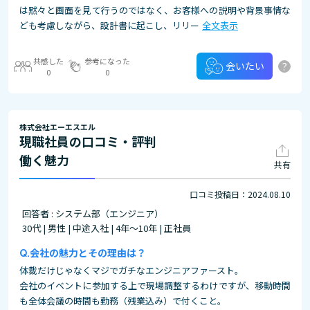
は黙々と画面を見て行うのではなく、お客様への説明や背景事情な
ども考慮しながら、設計書に起こし、リリー
全文表示
共感した
参考になった
?
会いたい
0
0
株式会社エーエスエル
現職社員の口コミ・評判
働く魅力
共有
口コミ投稿日：2024.08.10
回答者 : システム部（エンジニア）
30代 | 男性 | 中途入社 | 4年～10年 | 正社員
会社の魅力とその理由は？
体裁だけじゃなくマジでガチなエンジニアファースト。
会社のイベントに参加する上で現場調整するわけですが、移動時間
も全体会議の時間も勤務（残業込み）で付くこと。