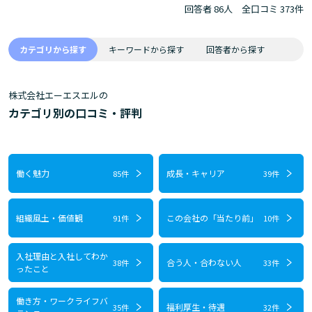
回答者 86人
全口コミ 373件
カテゴリから探す
キーワードから探す
回答者から探す
株式会社エーエスエルの
カテゴリ別の口コミ・評判
働く魅力
成長・キャリア
85件
39件
組織風土・価値観
この会社の「当たり前」
91件
10件
入社理由と入社してわか
合う人・合わない人
38件
33件
ったこと
働き方・ワークライフバ
福利厚生・待遇
35件
32件