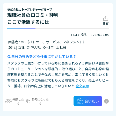
株式会社カトープレジャーグループ
現職社員の口コミ・評判
ここで活躍するには
共有
口コミ投稿日：2026.02.05
回答者 : MG（バトラー、サービス、マネジメント）
20代 | 女性 | 新卒入社 | 0～3年 | 正社員
自分の強みをどう仕事に生かしている？
スタッフの士気が下がっている時に高められるよう声掛けや普段か
らのコミュニケーションを積極的に取り組むこと、自身の心身の健
康状態を整えることで全体の士気がを高め、常に明るく楽しいとお
客様にもスタッフにも感じてもらえる環境をつくり、売上やリピー
ター獲得、評価の向上に活躍していきたいと
全文表示
共感した
参考になった
?
会いたい
0
0