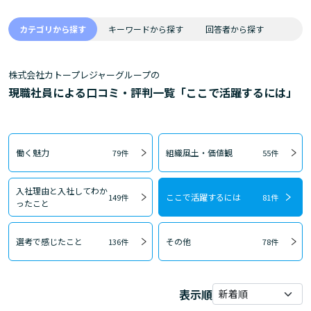
カテゴリから探す
キーワードから探す
回答者から探す
株式会社カトープレジャーグループの
現職社員による口コミ・評判一覧「ここで活躍するには」
働く魅力
組織風土・価値観
79件
55件
入社理由と入社してわか
ここで活躍するには
149件
81件
ったこと
選考で感じたこと
その他
136件
78件
表示順