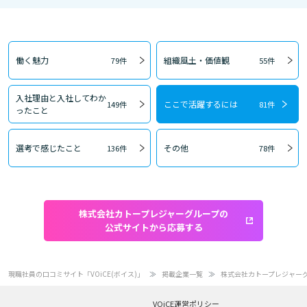
働く魅力
組織風土・価値観
79件
55件
入社理由と入社してわか
ここで活躍するには
149件
81件
ったこと
選考で感じたこと
その他
136件
78件
株式会社カトープレジャーグループの
公式サイトから応募する
現職社員の口コミサイト「VOiCE(ボイス)」
掲載企業一覧
株式会社カトープレジャー
VOiCE運営ポリシー