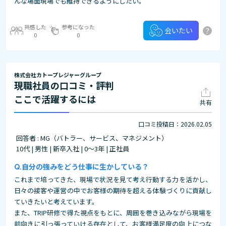
んな場面現場でも維持できるようにしたい。
共感した
参考になった
?
会いたい
0
0
株式会社カトープレジャーグループ
現職社員の口コミ・評判
ここで活躍するには
共有
口コミ投稿日：2026.02.05
回答者 : MG（バトラー、サービス、マネジメント）
10代 | 男性 | 新卒入社 | 0～3年 | 正社員
自分の強みをどう仕事に生かしている？
これまで培ってきた、現場で状況を見て考え行動する力を活かし、
日々の接客や運営の中でお客様の期待を超える体験づくりに貢献し
ていきたいと考えています。
また、TRIP研修で得た視点をもとに、周囲を巻き込みながら現場を
前向きに引っ張っていける存在として、お客様満足度の向上につな