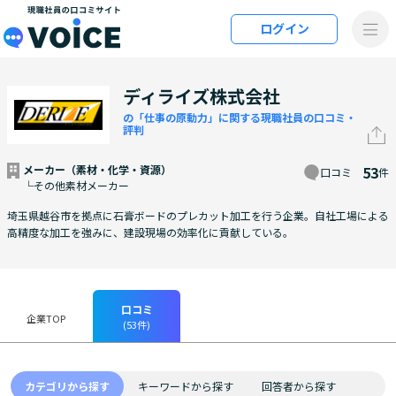
メインコンテンツにスキップ
ログイン
VOiCE 現職社員の口コミサイト
ディライズ株式会社
の「仕事の原動力」に関する現職社員の口コミ・
評判
メーカー（素材・化学・資源）
53
口コミ
件
└その他素材メーカー
埼玉県越谷市を拠点に石膏ボードのプレカット加工を行う企業。自社工場による
高精度な加工を強みに、建設現場の効率化に貢献している。
口コミ
企業TOP
(53件)
カテゴリから探す
キーワードから探す
回答者から探す