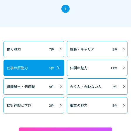
1
働く魅力
成長・キャリア
7件
5件
仕事の原動力
仲間の魅力
5件
13件
組織風土・価値観
合う人・合わない人
9件
7件
挫折経験と学び
職業の魅力
2件
5件