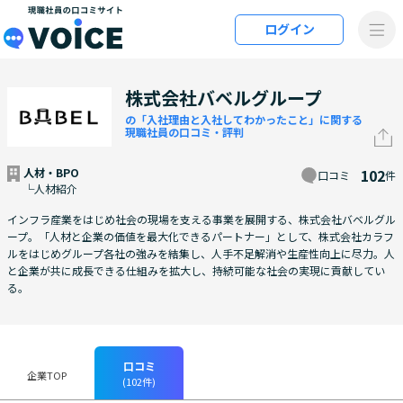
メインコンテンツにスキップ
ログイン
VOiCE 現職社員の口コミサイト
株式会社バベルグループ
の「入社理由と入社してわかったこと」に関する
現職社員の口コミ・評判
人材・BPO
102
口コミ
件
└人材紹介
インフラ産業をはじめ社会の現場を支える事業を展開する、株式会社バベルグル
ープ。「人材と企業の価値を最大化できるパートナー」として、株式会社カラフ
ルをはじめグループ各社の強みを結集し、人手不足解消や生産性向上に尽力。人
と企業が共に成長できる仕組みを拡大し、持続可能な社会の実現に貢献してい
る。
口コミ
企業TOP
(102件)