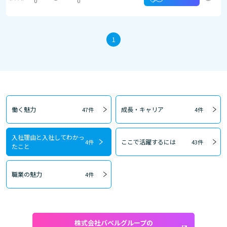
0
0
1
働く魅力
成長・キャリア
47件
4件
入社理由と入社してわかっ
ここで活躍するには
4件
43件
たこと
職業の魅力
4件
株式会社バベルグループの