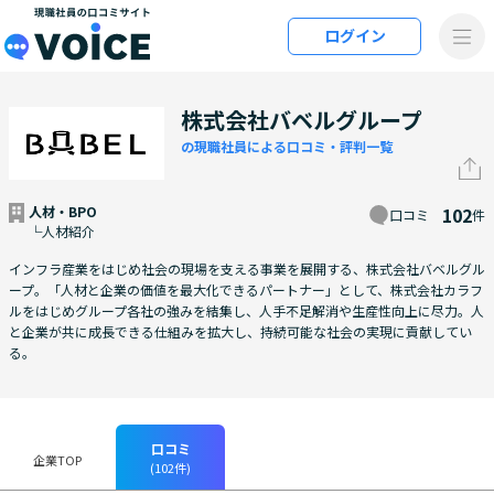
メインコンテンツにスキップ
ログイン
VOiCE 現職社員の口コミサイト
株式会社バベルグループ
の現職社員による口コミ・評判一覧
人材・BPO
102
口コミ
件
└人材紹介
インフラ産業をはじめ社会の現場を支える事業を展開する、株式会社バベルグル
ープ。「人材と企業の価値を最大化できるパートナー」として、株式会社カラフ
ルをはじめグループ各社の強みを結集し、人手不足解消や生産性向上に尽力。人
と企業が共に成長できる仕組みを拡大し、持続可能な社会の実現に貢献してい
る。
口コミ
企業TOP
(102件)