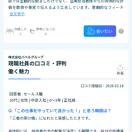
談では主観的な励ましだけでなく、企業担当者様からの具体的な評
価を数値や事実で伝えるよう工夫しています。客観的なフィード
全文表示
共感した
参考になった
?
会いたい
2
0
株式会社バベルグループ
現職社員の口コミ・評判
働く魅力
共有
口コミ投稿日：2026.02.18
回答者 : セールス職
30代 | 女性 | 中途入社 | 0～3年 | 正社員
「この仕事をやっていて良かった！」と思う瞬間は？
「三者の架け橋」になれたと実感したときです。
具体的には、技術者の方の配属が決定した瞬間です。自分の目標達