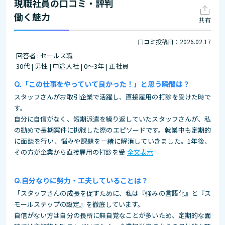
現職社員の口コミ・評判
働く魅力
共有
口コミ投稿日：2026.02.17
回答者 : セールス職
30代 | 男性 | 中途入社 | 0～3年 | 正社員
「この仕事をやっていて良かった！」と思う瞬間は？
スタッフさんがお取引企業で活躍し、直接雇用の打診を受けた時で
す。
自分に自信がなく、短期派遣を繰り返していたスタッフさんが、私
の勧めで長期案件に挑戦した際のエピソードです。就業中も定期的
に面談を行い、悩みや課題を一緒に解消していきました。1年後、
その方が企業から直接雇用の打診を受
全文表示
自分なりに努力・工夫していることは？
「スタッフさんの成長を促すために、私は『強みの言語化』と『ス
モールステップの設定』を徹底しています。
自信がない方は自分の長所に無自覚なことが多いため、定期的な面