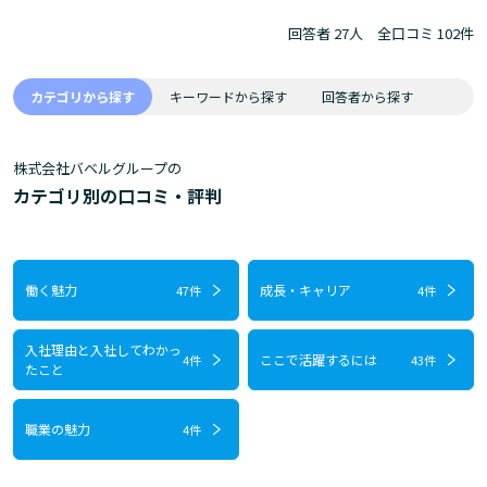
回答者 27人
全口コミ 102件
カテゴリから探す
キーワードから探す
回答者から探す
株式会社バベルグループの
カテゴリ別の口コミ・評判
働く魅力
成長・キャリア
47件
4件
入社理由と入社してわかっ
ここで活躍するには
4件
43件
たこと
職業の魅力
4件