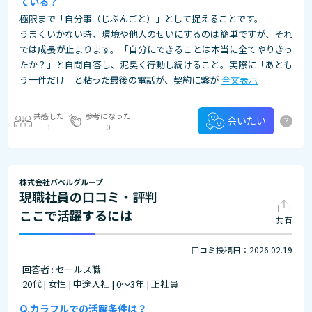
ている？
極限まで「自分事（じぶんごと）」として捉えることです。
うまくいかない時、環境や他人のせいにするのは簡単ですが、それ
では成長が止まります。「自分にできることは本当に全てやりきっ
たか？」と自問自答し、泥臭く行動し続けること。実際に「あとも
う一件だけ」と粘った最後の電話が、契約に繋が
全文表示
共感した
参考になった
?
会いたい
1
0
株式会社バベルグループ
現職社員の口コミ・評判
ここで活躍するには
共有
口コミ投稿日：2026.02.19
回答者 : セールス職
20代 | 女性 | 中途入社 | 0～3年 | 正社員
カラフルでの活躍条件は？