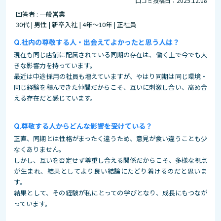
口コミ投稿日：2025.12.08
回答者 : 一般営業
30代 | 男性 | 新卒入社 | 4年～10年 | 正社員
社内の尊敬する人・出会えてよかったと思う人は？
現在も同じ店舗に配属されている同期の存在は、働く上で今でも大
きな影響力を持っています。
最近は中途採用の社員も増えていますが、やはり同期は同じ環境・
同じ経験を積んできた仲間だからこそ、互いに刺激し合い、高め合
える存在だと感じています。
尊敬する人からどんな影響を受けている？
正直、同期とは性格がまったく違うため、意見が食い違うことも少
なくありません。
しかし、互いを否定せず尊重し合える関係だからこそ、多様な視点
が生まれ、結果としてより良い結論にたどり着けるのだと思いま
す。
結果として、その経験が私にとっての学びとなり、成長にもつなが
っています。