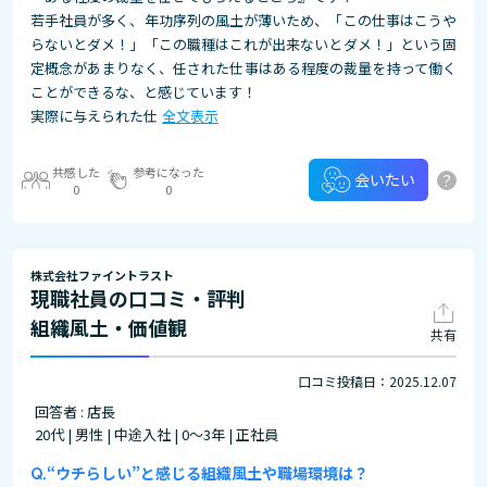
若手社員が多く、年功序列の風土が薄いため、「この仕事はこうや
らないとダメ！」「この職種はこれが出来ないとダメ！」という固
定概念があまりなく、任された仕事はある程度の裁量を持って働く
ことができるな、と感じています！
実際に与えられた仕
全文表示
共感した
参考になった
?
会いたい
0
0
株式会社ファイントラスト
現職社員の口コミ・評判
組織風土・価値観
共有
口コミ投稿日：2025.12.07
回答者 : 店長
20代 | 男性 | 中途入社 | 0～3年 | 正社員
“ウチらしい”と感じる組織風土や職場環境は？