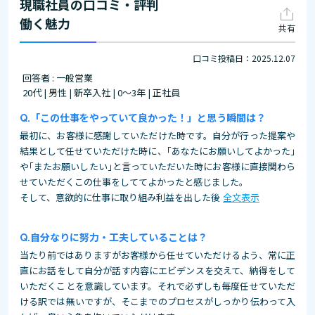
現職社員の口コミ・評判
働く魅力
共有
口コミ投稿日：2025.12.07
回答者 : 一般営業
20代 | 男性 | 新卒入社 | 0～3年 | 正社員
「この仕事をやっていて良かった！」と思う瞬間は？
最初に、お客様に感謝していただけた時です。自分が行った提案や
結果として任せていただけた時に、｢あなたにお願いしてよかった｣
や｢またお願いしたい｣と言っていただいた時にお客様に直接関わら
せていただくこの仕事をしててよかったと感じました。
そして、意欲的に仕事に取り組み利益を出した後
全文表示
自分なりに努力・工夫していることは？
当たり前ではありますがお客様から任せていただけるよう、常に正
直にお話をして自分が話す内容にエビデンスを交えて、納得をして
いただくことを意識しています。それで必ずしも毎度任せていただ
ける訳では無いですが、そこまでのプロセスがしっかり伝わって入