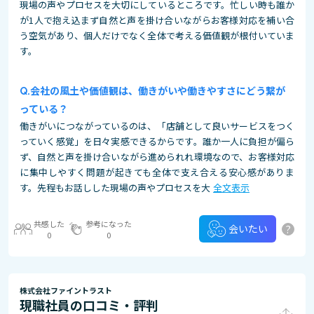
現場の声やプロセスを大切にしているところです。忙しい時も誰か
が1人で抱え込まず自然と声を掛け合いながらお客様対応を補い合
う空気があり、個人だけでなく全体で考える価値観が根付いていま
す。
会社の風土や価値観は、働きがいや働きやすさにどう繋が
っている？
働きがいにつながっているのは、「店舗として良いサービスをつく
っていく感覚」を日々実感できるからです。誰か一人に負担が偏ら
ず、自然と声を掛け合いながら進められれ環境なので、お客様対応
に集中しやすく問題が起きても全体で支え合える安心感がありま
す。先程もお話しした現場の声やプロセスを大
全文表示
共感した
参考になった
?
会いたい
0
0
株式会社ファイントラスト
現職社員の口コミ・評判