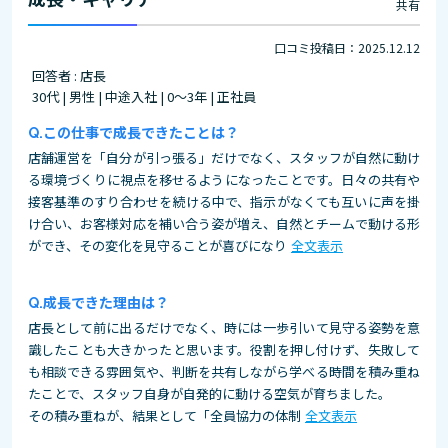
共有
口コミ投稿日：2025.12.12
回答者 : 店長
30代 | 男性 | 中途入社 | 0～3年 | 正社員
この仕事で成長できたことは？
店舗運営を「自分が引っ張る」だけでなく、スタッフが自然に動け
る環境づくりに視点を移せるようになったことです。日々の共有や
接客基準のすり合わせを続ける中で、指示がなくても互いに声を掛
け合い、お客様対応を補い合う姿が増え、自然とチームで動ける形
ができ、その変化を見守ることが喜びになり
全文表示
成長できた理由は？
店長として前に出るだけでなく、時には一歩引いて見守る姿勢を意
識したことも大きかったと思います。役割を押し付けず、失敗して
も相談できる雰囲気や、判断を共有しながら学べる時間を積み重ね
たことで、スタッフ自身が自発的に動ける空気が育ちました。
その積み重ねが、結果として「全員協力の体制
全文表示