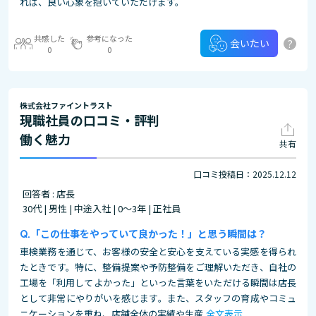
れば、良い心象を抱いていただけます。
共感した
参考になった
?
会いたい
0
0
株式会社ファイントラスト
現職社員の口コミ・評判
働く魅力
共有
口コミ投稿日：2025.12.12
回答者 : 店長
30代 | 男性 | 中途入社 | 0～3年 | 正社員
「この仕事をやっていて良かった！」と思う瞬間は？
車検業務を通じて、お客様の安全と安心を支えている実感を得られ
たときです。特に、整備提案や予防整備をご理解いただき、自社の
工場を「利用してよかった」といった言葉をいただける瞬間は店長
として非常にやりがいを感じます。また、スタッフの育成やコミュ
ニケーションを重ね、店舗全体の実績や生産
全文表示