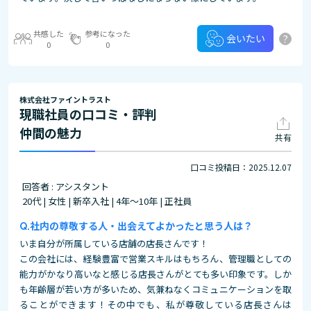
共感した
参考になった
?
会いたい
0
0
株式会社ファイントラスト
現職社員の口コミ・評判
仲間の魅力
共有
口コミ投稿日：2025.12.07
回答者 : アシスタント
20代 | 女性 | 新卒入社 | 4年～10年 | 正社員
社内の尊敬する人・出会えてよかったと思う人は？
いま自分が所属している店舗の店長さんです！
この会社には、経験豊富で営業スキルはもちろん、管理職としての
能力がかなり高いなと感じる店長さんがとても多い印象です。しか
も年齢層が若い方が多いため、気兼ねなくコミュニケーションを取
ることができます！その中でも、私が尊敬している店長さんは