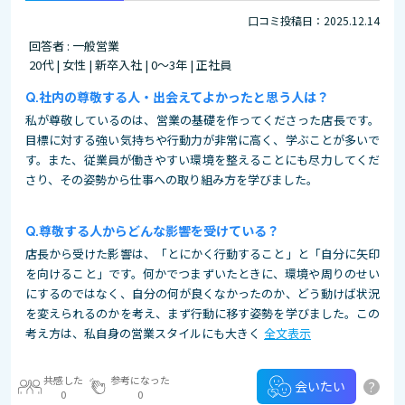
口コミ投稿日：2025.12.14
回答者 : 一般営業
20代 | 女性 | 新卒入社 | 0～3年 | 正社員
社内の尊敬する人・出会えてよかったと思う人は？
私が尊敬しているのは、営業の基礎を作ってくださった店長です。
目標に対する強い気持ちや行動力が非常に高く、学ぶことが多いで
す。また、従業員が働きやすい環境を整えることにも尽力してくだ
さり、その姿勢から仕事への取り組み方を学びました。
尊敬する人からどんな影響を受けている？
店長から受けた影響は、「とにかく行動すること」と「自分に矢印
を向けること」です。何かでつまずいたときに、環境や周りのせい
にするのではなく、自分の何が良くなかったのか、どう動けば状況
を変えられるのかを考え、まず行動に移す姿勢を学びました。この
考え方は、私自身の営業スタイルにも大きく
全文表示
共感した
参考になった
?
会いたい
0
0