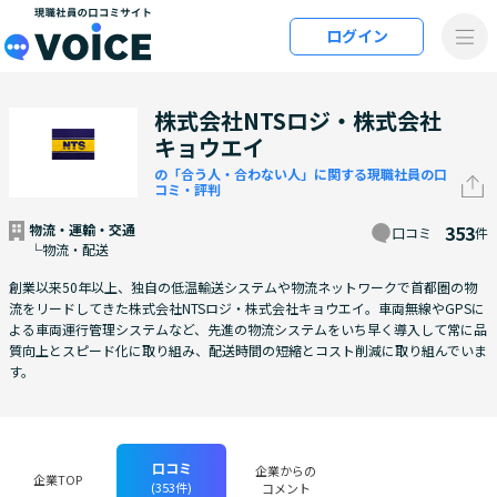
メインコンテンツにスキップ
ログイン
VOiCE 現職社員の口コミサイト
株式会社NTSロジ・株式会社
キョウエイ
の「合う人・合わない人」に関する現職社員の口
コミ・評判
物流・運輸・交通
353
口コミ
件
└物流・配送
創業以来50年以上、独自の低温輸送システムや物流ネットワークで首都圏の物
流をリードしてきた株式会社NTSロジ・株式会社キョウエイ。車両無線やGPSに
よる車両運行管理システムなど、先進の物流システムをいち早く導入して常に品
質向上とスピード化に取り組み、配送時間の短縮とコスト削減に取り組んでいま
す。
口コミ
企業からの
企業TOP
(353件)
コメント