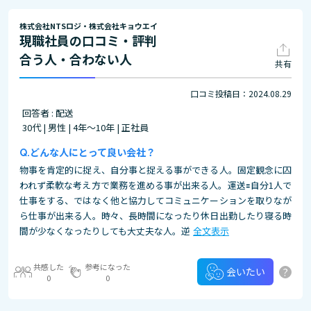
株式会社NTSロジ・株式会社キョウエイ
現職社員の口コミ・評判
合う人・合わない人
共有
口コミ投稿日：2024.08.29
回答者 : 配送
30代 | 男性 | 4年～10年 | 正社員
どんな人にとって良い会社？
物事を肯定的に捉え、自分事と捉える事ができる人。固定観念に囚
われず柔軟な考え方で業務を進める事が出来る人。運送🟰自分1人で
仕事をする、ではなく他と協力してコミュニケーションを取りなが
ら仕事が出来る人。時々、長時間になったり休日出勤したり寝る時
間が少なくなったりしても大丈夫な人。逆
全文表示
共感した
参考になった
?
会いたい
0
0