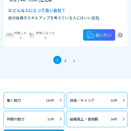
どんな人にとって良い会社？
自分自身のスキルアップを考えている人にはいい会社
共感した
参考になった
?
会いたい
0
0
1
2
働く魅力
成長・キャリア
193件
52件
仲間の魅力
組織風土・価値観
33件
54件