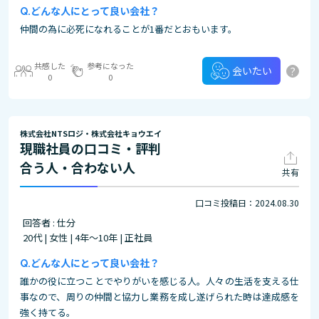
どんな人にとって良い会社？
仲間の為に必死になれることが1番だとおもいます。
共感した
参考になった
?
会いたい
0
0
株式会社NTSロジ・株式会社キョウエイ
現職社員の口コミ・評判
合う人・合わない人
共有
口コミ投稿日：2024.08.30
回答者 : 仕分
20代 | 女性 | 4年～10年 | 正社員
どんな人にとって良い会社？
誰かの役に立つことでやりがいを感じる人。人々の生活を支える仕
事なので、周りの仲間と協力し業務を成し遂げられた時は達成感を
強く持てる。