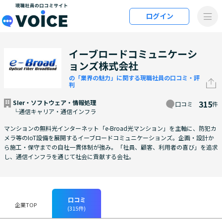
メインコンテンツにスキップ
ログイン
VOiCE 現職社員の口コミサイト
イーブロードコミュニケーシ
ョンズ株式会社
の「業界の魅力」に関する現職社員の口コミ・評
判
SIer・ソフトウェア・情報処理
315
口コミ
件
└通信キャリア・通信インフラ
マンションの無料光インターネット「e-Broad光マンション」を主軸に、防犯カ
メラ等のIoT設備を展開するイーブロードコミュニケーションズ。企画・設計か
ら施工・保守までの自社一貫体制が強み。「社員、顧客、利用者の喜び」を追求
し、通信インフラを通じて社会に貢献する会社。
口コミ
企業TOP
(315件)