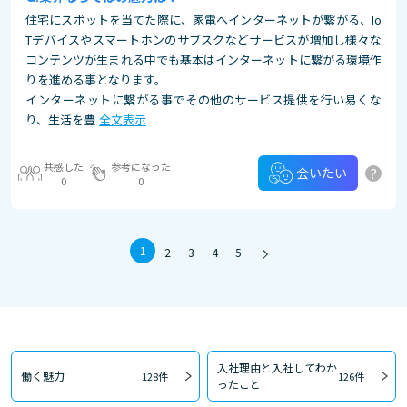
住宅にスポットを当てた際に、家電へインターネットが繋がる、Io
Tデバイスやスマートホンのサブスクなどサービスが増加し様々な
コンテンツが生まれる中でも基本はインターネットに繋がる環境作
りを進める事となります。
インターネットに繋がる事でその他のサービス提供を行い易くな
り、生活を豊
全文表示
共感した
参考になった
?
会いたい
0
0
1
2
3
4
5
入社理由と入社してわか
働く魅力
128件
126件
ったこと