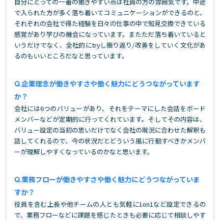
自分にとっての一番の働きやすい点は社員の方の雰囲気です。中途
で入られた方が多く落ち着いてコミュニケーションができるのと、
それぞれの会社で得た経験を日々の仕事の中で知見交換できている
感覚があり学びの機会になっています。またただ落ち着いていると
いうだけでなく、全社的にtryし振り返り/改善をしていく文化があ
るのもいいところだなと思っています。
企業理念が働きやすさや働く魅力にどうつながっています
か？
会社には6つのバリューがあり、それをテーマにした会話をボード
メンバーなどが定期的に行ってくれています。そしてその内容は、
バリュー設定の当初の思いだけでなく会社の現況に合わせた解釈も
話してくれるので、今の状況だとどういう風に行動すべきかメンバ
ーが理解しやすくなっているのかなと思います。
業務フローが働きやすさや働く魅力にどうつながっていま
すか？
役員を含む上長や他チームの人とも気軽に1on1など設定できるの
で、業務フローなどに課題を感じたときも必要に応じて相談しやす