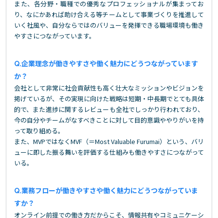
また、各分野・職種での優秀なプロフェッショナルが集まってお
り、なにかあれば助け合える等チームとして事業づくりを推進して
いく社風や、自分ならではのバリューを発揮できる職場環境も働き
やすさにつながっています。
企業理念が働きやすさや働く魅力にどうつながっています
か？
会社として非常に社会貢献性も高く壮大なミッションやビジョンを
掲げているが、その実現に向けた戦略は短期・中長期でとても具体
的で、また進捗に関するレビューも全社でしっかり行われており、
今の自分やチームがなすべきことに対して目的意識ややりがいを持
って取り組める。
また、MVPではなくMVF（＝Most Valuable Furumai）という、バリ
ューに即した振る舞いを評価する仕組みも働きやすさにつながって
いる。
業務フローが働きやすさや働く魅力にどうつながっていま
すか？
オンライン前提での働き方だからこそ、情報共有やコミュニケーシ