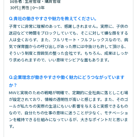
回答者 : 生産管理・購買管理
30代 | 男性 | 0～3年
貴社の働きやすさや魅力を教えてください。
子育てに非常に理解のあって、感謝しきれません。実際に、子供の
送迎などで時間をブロックしていても、そこに対して嫌な顔をする
人は全くおらず、また、フルリモート・フルフレックスなので、病
気で保育園からの呼び出しがあった際には中抜けも許して頂ける、
そういう制度と雰囲気の整った会社です。もちろん、成果はしっか
り求められますので、いい意味でシビアな面もあります。
企業理念が働きやすさや働く魅力にどうつながっています
か？
MVVと実現のための戦略が明確で、定期的に全社員に落としこむ場
が設定されており、情報の透明性が高いと感じます。また、そのゴ
ールが私たちの実際の生活にもいい影響を与えると実感できるもの
なので、自分たちの仕事の意味に迷うことが少なく、モチベーショ
ンを維持できる仕組みになっているが、大きなポイントだと思いま
す。