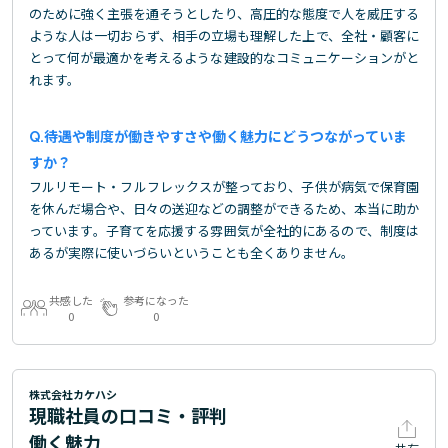
のために強く主張を通そうとしたり、高圧的な態度で人を威圧する
ような人は一切おらず、相手の立場も理解した上で、全社・顧客に
とって何が最適かを考えるような建設的なコミュニケーションがと
れます。
待遇や制度が働きやすさや働く魅力にどうつながっていま
すか？
フルリモート・フルフレックスが整っており、子供が病気で保育園
を休んだ場合や、日々の送迎などの調整ができるため、本当に助か
っています。子育てを応援する雰囲気が全社的にあるので、制度は
あるが実際に使いづらいということも全くありません。
共感した
参考になった
0
0
株式会社カケハシ
現職社員の口コミ・評判
働く魅力