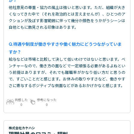
か？
他社意見の尊重・協力の風土は強いと思います。ただ、組織が大き
くなってきた中で（それを政治的とは言えませんが）、ひとつのア
クションが及ぼす影響範囲に伴って幾分か顔色をうかがうシーンは
自他ともに散見される印象はあります。
待遇や制度が働きやすさや働く魅力にどうつながっていま
すか？
給与などは市場と比較して決して低いわけではないと思います。ベ
ンチャーなので、働き方の面などで一定頑張る必要があるよねとい
う前提はありますが、それでも離職率がかなり低い方だと思うの
で、すごいことだと感じます。お休みの取りやすさなど、働きやす
さに寄与するポジティブな側面などがあるおかげかなと感じます。
共感した
参考になった
0
0
株式会社カケハシ