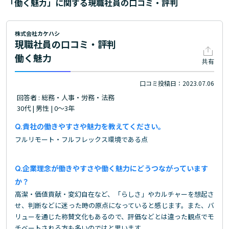
「働く魅力」に関する現職社員の口コミ・評判
株式会社カケハシ
現職社員の口コミ・評判
働く魅力
共有
口コミ投稿日：2023.07.06
回答者 : 総務・人事・労務・法務
30代 | 男性 | 0～3年
貴社の働きやすさや魅力を教えてください。
フルリモート・フルフレックス環境である点
企業理念が働きやすさや働く魅力にどうつながっています
か？
高潔・価値貢献・変幻自在など、「らしさ」やカルチャーを想起さ
せ、判断などに迷った時の原点になっていると感じます。また、バ
リューを通じた称賛文化もあるので、評価などとは違った観点でモ
チベートされる方も多いのではと思います。