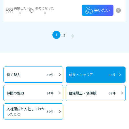
共感した
参考になった
?
会いたい
0
0
1
2
働く魅力
成長・キャリア
36件
36件
仲間の魅力
組織風土・価値観
34件
33件
入社理由と入社してわか
30件
ったこと