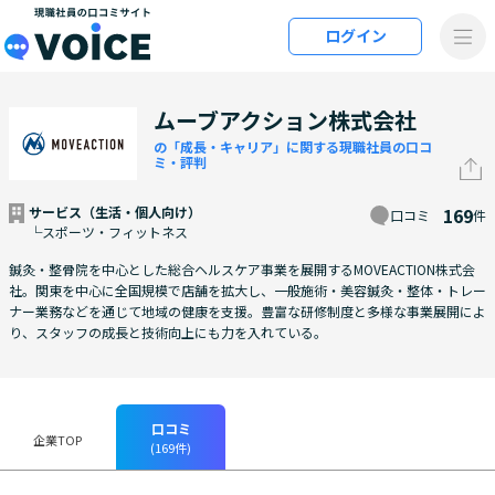
メインコンテンツにスキップ
ログイン
VOiCE 現職社員の口コミサイト
ムーブアクション株式会社
の「成長・キャリア」に関する現職社員の口コ
ミ・評判
サービス（生活・個人向け）
169
口コミ
件
└スポーツ・フィットネス
鍼灸・整骨院を中心とした総合ヘルスケア事業を展開するMOVEACTION株式会
社。関東を中心に全国規模で店舗を拡大し、一般施術・美容鍼灸・整体・トレー
ナー業務などを通じて地域の健康を支援。豊富な研修制度と多様な事業展開によ
り、スタッフの成長と技術向上にも力を入れている。
口コミ
企業TOP
(169件)