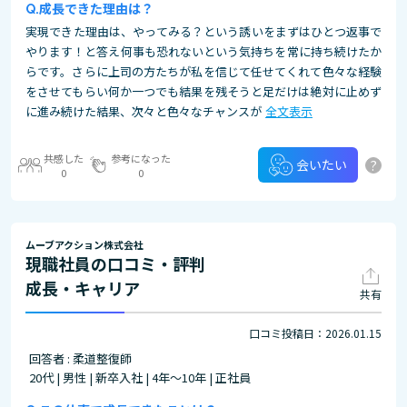
成長できた理由は？
実現できた理由は、やってみる？という誘いをまずはひとつ返事で
やります！と答え何事も恐れないという気持ちを常に持ち続けたか
らです。さらに上司の方たちが私を信じて任せてくれて色々な経験
をさせてもらい何か一つでも結果を残そうと足だけは絶対に止めず
に進み続けた結果、次々と色々なチャンスが
全文表示
共感した
参考になった
?
会いたい
0
0
ムーブアクション株式会社
現職社員の口コミ・評判
成長・キャリア
共有
口コミ投稿日：2026.01.15
回答者 : 柔道整復師
20代 | 男性 | 新卒入社 | 4年～10年 | 正社員