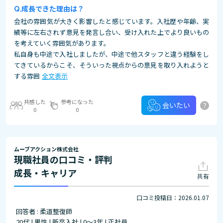
成長できた理由は？
会社の雰囲気が大きく影響したと感じています。入社歴や年齢、実
績等に左右されず意見を発言し合い、受け入れた上でより良いもの
を考えていく雰囲気があります。
私自身も中途で入社しましたが、中途で他スタッフと違う経験をし
てきているからこそ、そういった視点からの意見を取り入れようと
する雰囲
全文表示
共感した
参考になった
?
会いたい
0
0
ムーブアクション株式会社
現職社員の口コミ・評判
成長・キャリア
共有
口コミ投稿日：2026.01.07
回答者 : 柔道整復師
20代 | 男性 | 新卒入社 | 0～3年 | 正社員