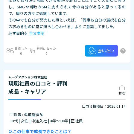
悩みがある時は相談できる環境があることはすごく大切だと思う
し、SMGや当時のSMに支えられて今の自分があると思ってるの
で、周りの方々に感謝しています。
その中でも自分が努力した事といえば、「何事も自分の選択を自分
の求めるものに常に照らし合わせる」ように意識してました。
必ず目的を
全文表示
共感した
参考になった
?
会いたい
0
0
ムーブアクション株式会社
現職社員の口コミ・評判
成長・キャリア
共有
口コミ投稿日：2026.01.14
回答者 : 柔道整復師
30代 | 女性 | 中途入社 | 4年～10年 | 正社員
この仕事で成長できたことは？