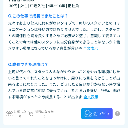
30代 | 女性 | 中途入社 | 4年～10年 | 正社員
この仕事で成長できたことは？
元々はあまり他人に興味がないタイプで、周りのスタッフとのコミ
ュニケーションは多い方ではありませんでした。しかし、スタッフ
との関係性も院を良くするために必要だと感じ、意識して変えてい
くことで今では他のスタッフに自分自身ができることはないか？働
きやすい環境になっているか？意見が言いや
全文表示
成長できた理由は？
上司が代わり、スタッフみんながやりたいことをやれる環境にした
いと言ってくれたことをきっかけに、周りにも目を向けることが出
来るようになりました。また、どうしたら良いか分からない時や悩
んでいる時に常に相談に乗ってくれ、考える力を養い、行動、挑戦
する環境があったため成長することが出来ま
全文表示
共感した
参考になった
?
会いたい
0
0