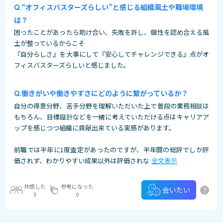
“オフィスバスターズらしい”と感じる組織風土や職場環境
は？
困ったことがあったら助け合い、失敗を許し、個性を認め合える風
土が整っているからこそ
『自分らしさ』を大事にして『安心してチャレンジできる』点がオ
フィスバスターズらしいと感じました。
働きがいや働きやすさにどのように繋がっているか？
自分の得意分野、苦手分野を理解いただいた上で普段の業務相談は
もちろん、目標設計などを一緒に考えていただける点はキャリアア
ップを感じつつ組織に貢献出来ている実感があります。
前職では半年に1度査定があったのですが、半年間の総評でしか評
価されず、わかりやすい成果以外は評価されな
全文表示
共感した
参考になった
?
会いたい
3
0