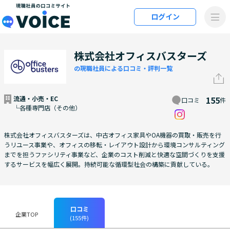
メインコンテンツにスキップ
ログイン
VOiCE 現職社員の口コミサイト
株式会社オフィスバスターズ
の現職社員による口コミ・評判一覧
流通・小売・EC
155
口コミ
件
└各種専門店（その他）
株式会社オフィスバスターズは、中古オフィス家具やOA機器の買取・販売を行
うリユース事業や、オフィスの移転・レイアウト設計から環境コンサルティング
までを担うファシリティ事業など、企業のコスト削減と快適な空間づくりを支援
するサービスを幅広く展開。持続可能な循環型社会の構築に貢献している。
口コミ
企業TOP
(155件)