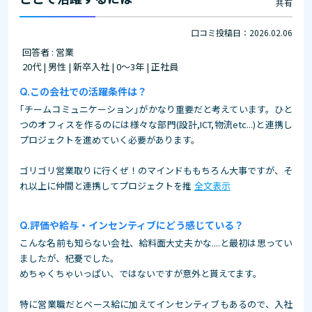
共有
口コミ投稿日：2026.02.06
回答者 : 営業
20代 | 男性 | 新卒入社 | 0～3年 | 正社員
この会社での活躍条件は？
｢チームコミュニケーション｣がかなり重要だと考えています。ひと
つのオフィスを作るのには様々な部門(設計,ICT,物流etc...)と連携し
プロジェクトを進めていく必要があります。
ゴリゴリ営業取りに行くぜ！のマインドももちろん大事ですが、そ
れ以上に仲間と連携してプロジェクトを推
全文表示
評価や給与・インセンティブにどう感じている？
こんな名前も知らない会社、給料面大丈夫かな....と最初は思ってい
ましたが、杞憂でした。
めちゃくちゃいっぱい、ではないですが意外と貰えてます。
特に営業職だとベース給に加えてインセンティブもあるので、入社