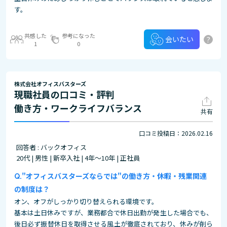
す。
共感した
参考になった
?
会いたい
1
0
株式会社オフィスバスターズ
現職社員の口コミ・評判
働き方・ワークライフバランス
共有
口コミ投稿日：2026.02.16
回答者 : バックオフィス
20代 | 男性 | 新卒入社 | 4年～10年 | 正社員
"オフィスバスターズならでは"の働き方・休暇・残業関連
の制度は？
オン、オフがしっかり切り替えられる環境です。
基本は土日休みですが、業務都合で休日出勤が発生した場合でも、
後日必ず振替休日を取得させる風土が徹底されており、休みが削ら