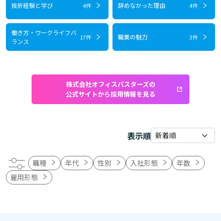
挫折経験と学び
辞めなかった理由
4件
4件
働き方・ワークライフバ
職業の魅力
17件
3件
ランス
株式会社オフィスバスターズの
公式サイトから採用情報を見る
表示順
職種
年代
性別
入社形態
年数
雇用形態