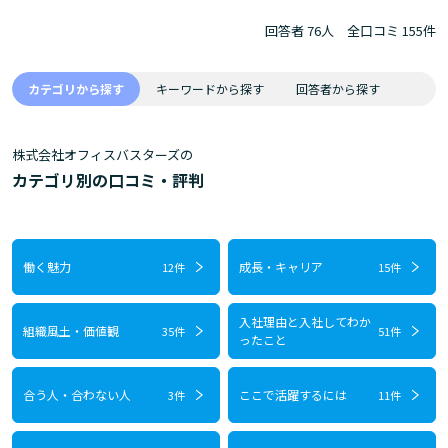
回答者 76人
全口コミ 155件
カテゴリから探す
キーワードから探す
回答者から探す
株式会社オフィスバスターズの
カテゴリ別の口コミ・評判
働く魅力
成長・キャリア
12件
15件
入社理由と入社してわか
組織風土・価値観
35件
51件
ったこと
合う人・合わない人
ここで活躍するには
3件
11件