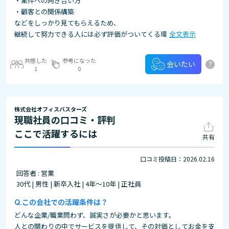
・案件への向き合い方
・顧客との関係構築
などをしっかり見てもらえるため、
継続して努力できる人には必ず評価がついてくる環
全文表示
共感した
参考になった
?
会いたい
1
0
株式会社オフィスバスターズ
現職社員の口コミ・評判
ここで活躍するには
共有
口コミ投稿日：2026.02.16
回答者 : 営業
30代 | 男性 | 新卒入社 | 4年～10年 | 正社員
この会社での活躍条件は？
どんな企業/職業問わず、誠実さが必要かと思います。
人との関わりの中でサービスを提供して、その対価としてお金を支