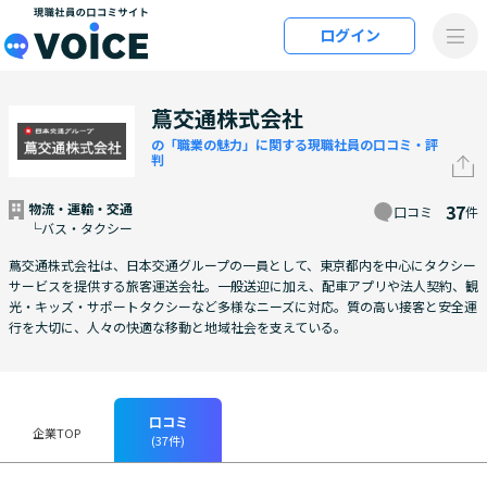
メインコンテンツにスキップ
ログイン
VOiCE 現職社員の口コミサイト
蔦交通株式会社
の「職業の魅力」に関する現職社員の口コミ・評
判
物流・運輸・交通
37
口コミ
件
└バス・タクシー
蔦交通株式会社は、日本交通グループの一員として、東京都内を中心にタクシー
サービスを提供する旅客運送会社。一般送迎に加え、配車アプリや法人契約、観
光・キッズ・サポートタクシーなど多様なニーズに対応。質の高い接客と安全運
行を大切に、人々の快適な移動と地域社会を支えている。
口コミ
企業TOP
(37件)