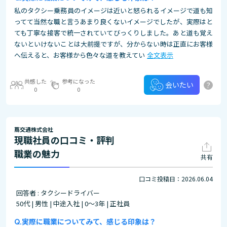
私のタクシー乗務員のイメージは近いと怒られるイメージで道も知
ってて当然な職と言うあまり良くないイメージでしたが、実際はと
ても丁寧な接客で統一されていてびっくりしました。あと道も覚え
ないといけないことは大前提ですが、分からない時は正直にお客様
へ伝えると、お客様から色々な道を教えてい
全文表示
共感した
参考になった
?
会いたい
0
0
蔦交通株式会社
現職社員の口コミ・評判
職業の魅力
共有
口コミ投稿日：2026.06.04
回答者 : タクシードライバー
50代 | 男性 | 中途入社 | 0～3年 | 正社員
実際に職業についてみて、感じる印象は？