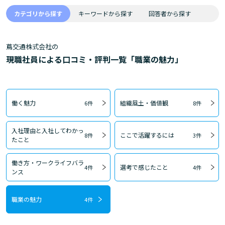
カテゴリから探す
キーワードから探す
回答者から探す
蔦交通株式会社の
現職社員による口コミ・評判一覧「職業の魅力」
働く魅力
組織風土・価値観
6件
8件
入社理由と入社してわかっ
ここで活躍するには
8件
3件
たこと
働き方・ワークライフバラ
選考で感じたこと
4件
4件
ンス
職業の魅力
4件