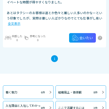
イベートな時間が得やすくなりました。
あとはタクシーのお客様は道とか色々と厳しい人多いのかなーとい
う印象でしたが、実際は優しい人ばかりなのでとても仕事がし易い
全文表示
共感した
参考になった
?
会いたい
0
0
1
働く魅力
組織風土・価値観
6件
8件
入社理由と入社してわかっ
ここで活躍するには
8件
3件