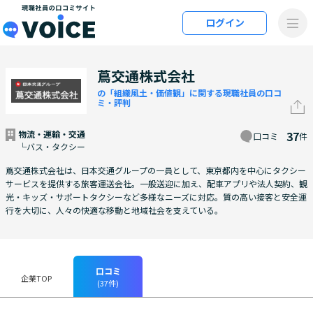
メインコンテンツにスキップ
ログイン
VOiCE 現職社員の口コミサイト
蔦交通株式会社
の「組織風土・価値観」に関する現職社員の口コ
ミ・評判
物流・運輸・交通
37
口コミ
件
└バス・タクシー
蔦交通株式会社は、日本交通グループの一員として、東京都内を中心にタクシー
サービスを提供する旅客運送会社。一般送迎に加え、配車アプリや法人契約、観
光・キッズ・サポートタクシーなど多様なニーズに対応。質の高い接客と安全運
行を大切に、人々の快適な移動と地域社会を支えている。
口コミ
企業TOP
(37件)