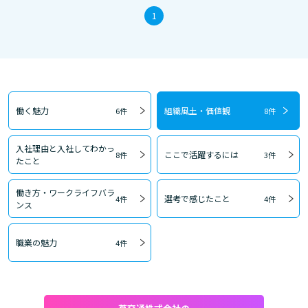
1
働く魅力
組織風土・価値観
6件
8件
入社理由と入社してわかっ
ここで活躍するには
8件
3件
たこと
働き方・ワークライフバラ
選考で感じたこと
4件
4件
ンス
職業の魅力
4件