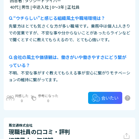
回答者 : タクシードライバー
40代 | 男性 | 中途入社 | 0～3年 | 正社員
“ウチらしい”と感じる組織風土や職場環境は？
先輩方はとても気さくな方が多い職場です。乗務中は個人1人きり
での営業ですが、不安な事や分からないことがあったらラインなど
で聞くとすぐに教えてもらえるので、とても心強いです。
会社の風土や価値観は、働きがいや働きやすさにどう繋が
っている？
不明、不安な事がすぐ教えてもらえる事が安心に繋がりモチベーシ
ョンの維持に繋がってます。
共感した
参考になった
?
会いたい
0
0
蔦交通株式会社
現職社員の口コミ・評判