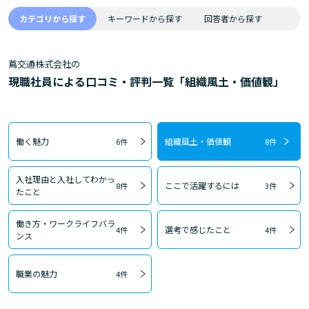
カテゴリから探す
キーワードから探す
回答者から探す
蔦交通株式会社の
現職社員による口コミ・評判一覧「組織風土・価値観」
働く魅力
組織風土・価値観
6件
8件
入社理由と入社してわかっ
ここで活躍するには
8件
3件
たこと
働き方・ワークライフバラ
選考で感じたこと
4件
4件
ンス
職業の魅力
4件