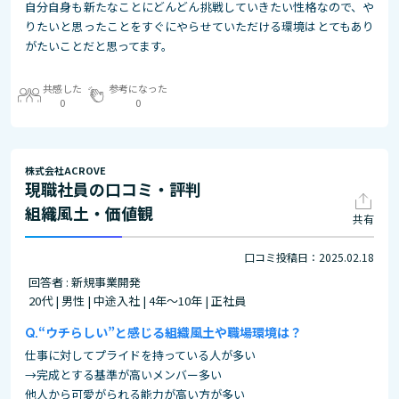
自分自身も新たなことにどんどん挑戦していきたい性格なので、や
りたいと思ったことをすぐにやらせていただける環境はとてもあり
がたいことだと思ってます。
共感した
参考になった
0
0
株式会社ACROVE
現職社員の口コミ・評判
組織風土・価値観
共有
口コミ投稿日：2025.02.18
回答者 : 新規事業開発
20代 | 男性 | 中途入社 | 4年～10年 | 正社員
“ウチらしい”と感じる組織風土や職場環境は？
仕事に対してプライドを持っている人が多い
→完成とする基準が高いメンバー多い
他人から可愛がられる能力が高い方が多い