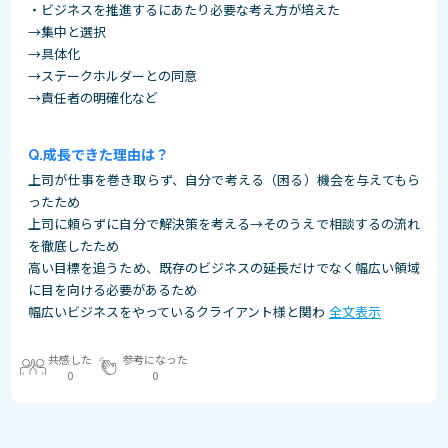
・ビジネスを推進するにあたり必要な考え方が培えた
→集中と選択
→具体化
→ステークホルダーとの同意
→責任者の明確化など
成長できた理由は？
上司が仕事を巻き取らず、自分で考える（困る）機会を与えてもら
ったため
上司に頼らずに自分で解決策を考える→そのうえで相談するの流れ
を徹底したため
高い目標を追うため、既存のビジネスの延長だけでなく幅広い領域
に目を向ける必要があるため
幅広いビジネスをやっているクライアント様と関わ
全文表示
共感した
参考になった
0
0