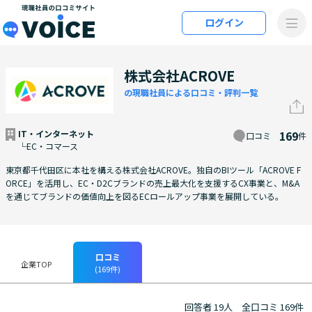
メインコンテンツにスキップ
ログイン
VOiCE 現職社員の口コミサイト
株式会社ACROVE
の現職社員による口コミ・評判一覧
IT・インターネット
169
口コミ
件
└EC・コマース
東京都千代田区に本社を構える株式会社ACROVE。独自のBIツール「ACROVE F
ORCE」を活用し、EC・D2Cブランドの売上最大化を支援するCX事業と、M&A
を通じてブランドの価値向上を図るECロールアップ事業を展開している。
口コミ
企業TOP
(169件)
回答者 19人
全口コミ 169件