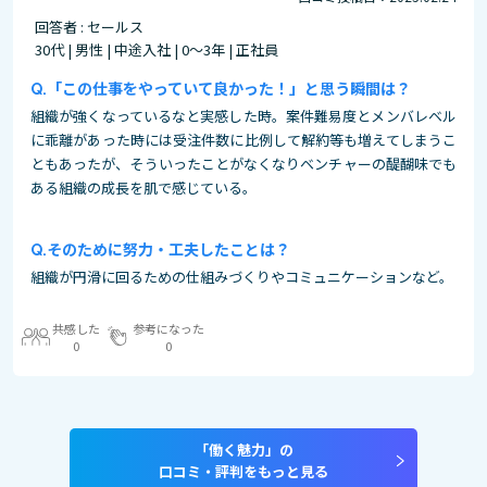
回答者 : セールス
30代 | 男性 | 中途入社 | 0～3年 | 正社員
「この仕事をやっていて良かった！」と思う瞬間は？
組織が強くなっているなと実感した時。案件難易度とメンバレベル
に乖離があった時には受注件数に比例して解約等も増えてしまうこ
ともあったが、そういったことがなくなりベンチャーの醍醐味でも
ある組織の成長を肌で感じている。
そのために努力・工夫したことは？
組織が円滑に回るための仕組みづくりやコミュニケーションなど。
共感した
参考になった
0
0
「働く魅力」の
口コミ・評判をもっと見る