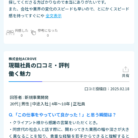
探してくださる方ばかりなので本当にありがたいです。
また、会社や業界の変化のスピードも早いので、とにかくスピード
感を持ってすぐにや
全文表示
共感した
参考になった
0
0
株式会社ACROVE
現職社員の口コミ・評判
働く魅力
共有
口コミ投稿日：2025.02.18
回答者 : 新規事業開発
20代 | 男性 | 中途入社 | 4年～10年 | 正社員
「この仕事をやっていて良かった！」と思う瞬間は？
・クライアント様から感謝の言葉をいただくとき。
・同世代の社会人と話す際に、関わってきた業務の幅や深さが大き
く異なることを知り、貴重な経験を若手からできると理解すると