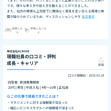
てます。そのため、行ってること全てに正解がないことの方が多い
です。様々な考え方や捉え方を鍛えることができました。
また、社内の環境も上司部下に関係なく意見を言い合える環境と時
間が設けられているため、ディスカッションしやす
全文表示
共感した
参考になった
0
0
株式会社ACROVE
現職社員の口コミ・評判
成長・キャリア
共有
口コミ投稿日：2025.02.18
回答者 : 新規事業開発
20代 | 男性 | 中途入社 | 4年～10年 | 正社員
この仕事で成長できたことは？
・マネジメントに対する理解度が深まった
・幅広いビジネスモデルへの理解度が深まった