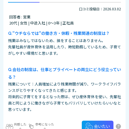
口コミ投稿日：2026.03.02
回答者 : 営業
20代 | 女性 | 中途入社 | 0～3年 | 正社員
"ウチならでは"の働き方・休暇・残業関連の制度は？
残業はみなしではないため、損をすることはありません。
先輩社員が産休育休を活用したり、時短勤務しているため、子育て
がしやすい環境だと思います。
会社の制度は、仕事とプライベートの両立にどう役立ってい
る？
残業について：人員増加により残業時間が減り、ワークライフバラ
ンスがとりやすくなってきたと感じます。
将来的に子育てをするとなった際は、ぜひ産休育休を使い、先輩社
員と同じように働きながら子育てもバリバリしていけたらいいなと
思っています。
共感した
参考になった
?
会いたい
0
0