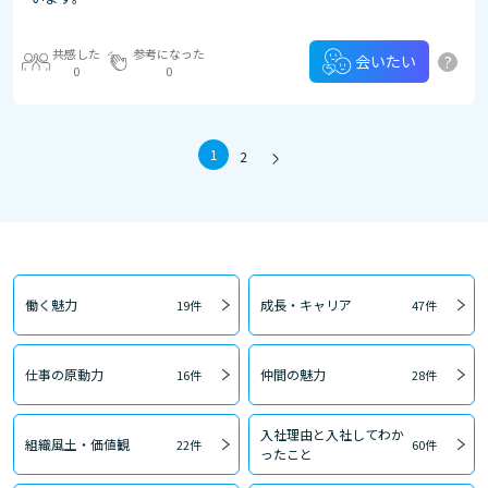
共感した
参考になった
?
会いたい
0
0
1
2
働く魅力
成長・キャリア
19件
47件
仕事の原動力
仲間の魅力
16件
28件
入社理由と入社してわか
組織風土・価値観
22件
60件
ったこと