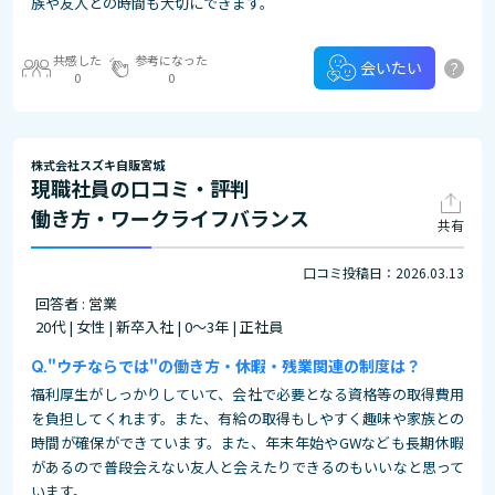
族や友人との時間も大切にできます。
共感した
参考になった
?
会いたい
0
0
株式会社スズキ自販宮城
現職社員の口コミ・評判
働き方・ワークライフバランス
共有
口コミ投稿日：2026.03.13
回答者 : 営業
20代 | 女性 | 新卒入社 | 0～3年 | 正社員
"ウチならでは"の働き方・休暇・残業関連の制度は？
福利厚生がしっかりしていて、会社で必要となる資格等の取得費用
を負担してくれます。また、有給の取得もしやすく趣味や家族との
時間が確保ができています。また、年末年始やGWなども長期休暇
があるので普段会えない友人と会えたりできるのもいいなと思って
います。