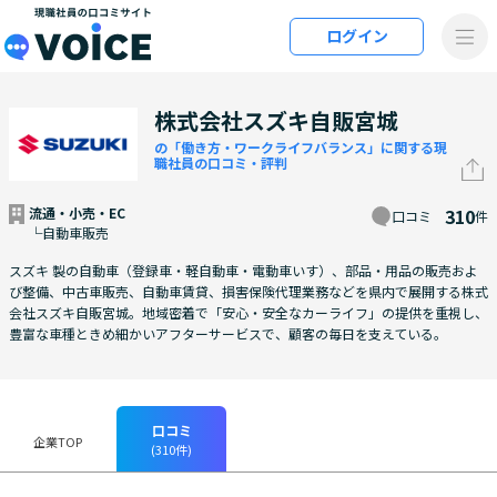
メインコンテンツにスキップ
ログイン
VOiCE 現職社員の口コミサイト
株式会社スズキ自販宮城
の「働き方・ワークライフバランス」に関する現
職社員の口コミ・評判
流通・小売・EC
310
口コミ
件
└自動車販売
スズキ 製の自動車（登録車・軽自動車・電動車いす）、部品・用品の販売およ
び整備、中古車販売、自動車賃貸、損害保険代理業務などを県内で展開する株式
会社スズキ自販宮城。地域密着で「安心・安全なカーライフ」の提供を重視し、
豊富な車種ときめ細かいアフターサービスで、顧客の毎日を支えている。
口コミ
企業TOP
(310件)