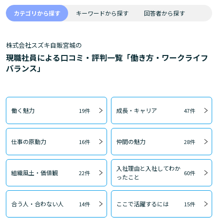
カテゴリから探す
キーワードから探す
回答者から探す
株式会社スズキ自販宮城の
現職社員による口コミ・評判一覧「働き方・ワークライフ
バランス」
働く魅力
成長・キャリア
19件
47件
仕事の原動力
仲間の魅力
16件
28件
入社理由と入社してわか
組織風土・価値観
22件
60件
ったこと
合う人・合わない人
ここで活躍するには
14件
15件