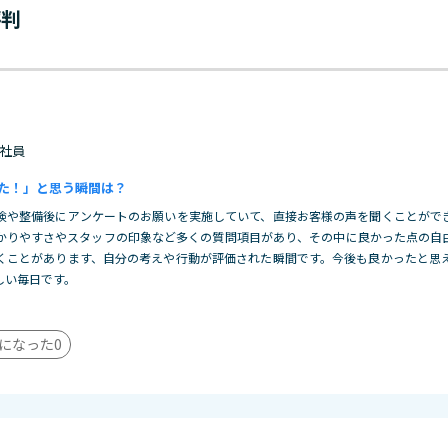
評判
 正社員
た！」と思う瞬間は？
検や整備後にアンケートのお願いを実施していて、直接お客様の声を聞くことがで
かりやすさやスタッフの印象など多くの質問項目があり、その中に良かった点の自
くことがあります、自分の考えや行動が評価された瞬間です。今後も良かったと思
しい毎日です。
になった
0