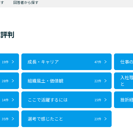
探す
回答者から探す
・評判
成長・キャリア
仕事
19件
47件
入社
組織風土・価値観
28件
22件
と
ここで活躍するには
挫折
14件
15件
選考で感じたこと
35件
23件