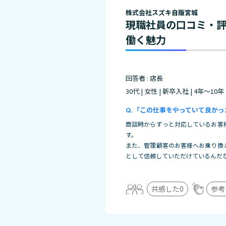
株式会社スズキ自販宮城
現職社員の口コミ・
働く魅力
回答者 : 店長
30代 | 女性 | 新卒入社 | 4年～10年
「この仕事をやっていて良かっ
商談時からずっと対応しているお客
す。
また、管理顧客のお客様へお乗り換
として信頼していただけているんだ
共感した
0
参考