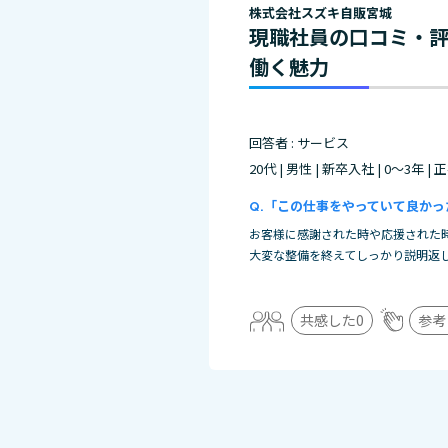
株式会社スズキ自販宮城
現職社員の口コミ・
働く魅力
回答者 : サービス
20代 | 男性 | 新卒入社 | 0～3年 |
「この仕事をやっていて良かっ
お客様に感謝された時や応援された
大変な整備を終えてしっかり説明返
共感した
0
参考