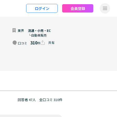
ログイン
会員登録
業界
流通・小売・EC
└自動車販売
310
共有
口コミ
件
回答者 47人
全口コミ 310件