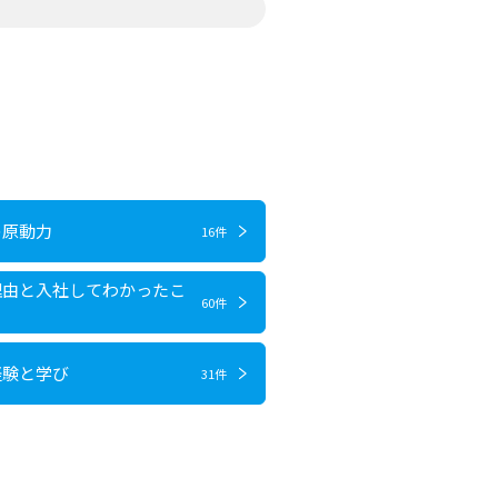
の原動力
16件
理由と入社してわかったこ
60件
経験と学び
31件