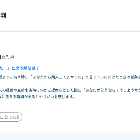
評判
 | 正社員
た！」と思う瞬間は？
様よりご納車時に「あなたから購入してよかった」と言っていただけたときは営業
えの提案や点検来店時に何かご提案などした際に「あなたが言うならそうしようか
なと思える瞬間があるとやりがいを感じます。
になった
0