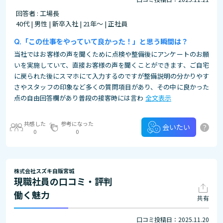
回答者 : 工場長
40代 | 男性 | 新卒入社 | 21年～ | 正社員
「この仕事をやっていて良かった！」と思う瞬間は？
当社ではお客様の声を聞くために点検や整備後にアンケートのお願
いを実施していて、直接お客様の声を聞くことができます、ご自宅
に戻られた後にスマホにて入力するのですが整備説明の分かりやす
さやスタッフの印象など多くの質問項目があり、その中に良かった
点の自由回答欄があり普段の接客時には言わ
全文表示
共感した
参考になった
?
会いたい
0
0
株式会社スズキ自販宮城
現職社員の口コミ・評判
働く魅力
共有
口コミ投稿日：2025.11.20