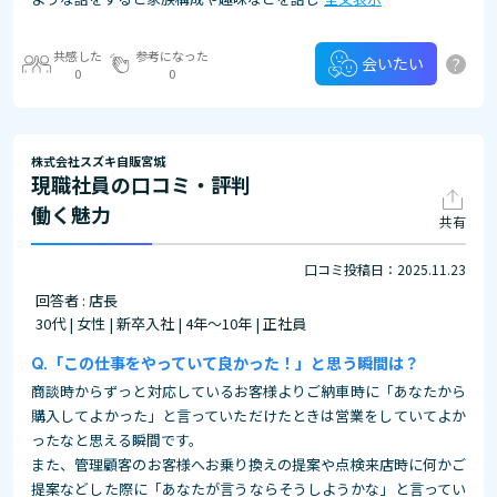
共感した
参考になった
?
会いたい
0
0
株式会社スズキ自販宮城
現職社員の口コミ・評判
働く魅力
共有
口コミ投稿日：2025.11.23
回答者 : 店長
30代 | 女性 | 新卒入社 | 4年～10年 | 正社員
「この仕事をやっていて良かった！」と思う瞬間は？
商談時からずっと対応しているお客様よりご納車時に「あなたから
購入してよかった」と言っていただけたときは営業をしていてよか
ったなと思える瞬間です。
また、管理顧客のお客様へお乗り換えの提案や点検来店時に何かご
提案などした際に「あなたが言うならそうしようかな」と言ってい