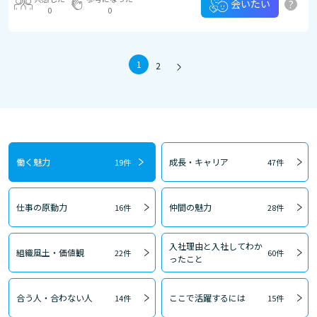
?
会いたい
0
0
1
2
働く魅力
成長・キャリア
19件
47件
仕事の原動力
仲間の魅力
16件
28件
入社理由と入社してわか
組織風土・価値観
22件
60件
ったこと
合う人・合わない人
ここで活躍するには
14件
15件