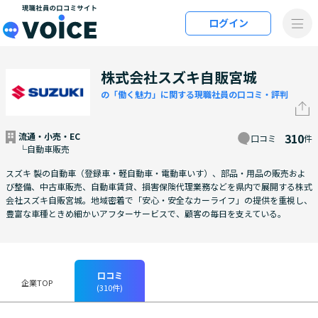
メインコンテンツにスキップ
ログイン
VOiCE 現職社員の口コミサイト
株式会社スズキ自販宮城
の「働く魅力」に関する現職社員の口コミ・評判
流通・小売・EC
310
口コミ
件
└自動車販売
スズキ 製の自動車（登録車・軽自動車・電動車いす）、部品・用品の販売およ
び整備、中古車販売、自動車賃貸、損害保険代理業務などを県内で展開する株式
会社スズキ自販宮城。地域密着で「安心・安全なカーライフ」の提供を重視し、
豊富な車種ときめ細かいアフターサービスで、顧客の毎日を支えている。
口コミ
企業TOP
(310件)