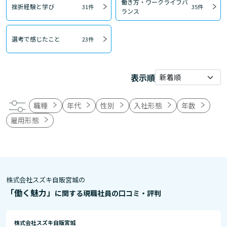
働き方・ワークライフバ
挫折経験と学び
31件
35件
ランス
選考で感じたこと
23件
表示順
職種
年代
性別
入社形態
年数
雇用形態
株式会社スズキ自販宮城の
「働く魅力」
に関する現職社員の口コミ・評判
株式会社スズキ自販宮城