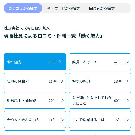
カテゴリから探す
キーワードから探す
回答者から探す
株式会社スズキ自販宮城の
現職社員による口コミ・評判一覧「働く魅力」
働く魅力
成長・キャリア
19件
47件
仕事の原動力
仲間の魅力
16件
28件
入社理由と入社してわか
組織風土・価値観
22件
60件
ったこと
合う人・合わない人
ここで活躍するには
14件
15件