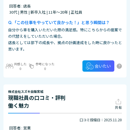
回答者 : 店長
30代 | 男性 | 新卒入社 | 11年～20年 | 正社員
「この仕事をやっていて良かった！」と思う瞬間は？
自分から車を購入いただいた際の満足感。特にこちらからの提案で
の代替えをしていただいた場合。
店長としては部下の成長や、拠点の計画達成をした時に良かったと
思います。
共感した
参考になった
?
会いたい
0
0
株式会社スズキ自販宮城
現職社員の口コミ・評判
働く魅力
共有
口コミ投稿日：2025.11.20
回答者 : 営業