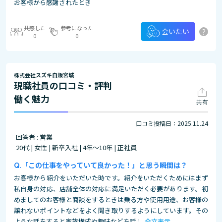
お客様から感謝されたとき
共感した
参考になった
?
会いたい
0
0
株式会社スズキ自販宮城
現職社員の口コミ・評判
働く魅力
共有
口コミ投稿日：2025.11.24
回答者 : 営業
20代 | 女性 | 新卒入社 | 4年～10年 | 正社員
「この仕事をやっていて良かった！」と思う瞬間は？
お客様から紹介をいただいた時です。紹介をいただくためにはまず
私自身の対応、店舗全体の対応に満足いただく必要があります。初
めましてのお客様と商談をするときは乗る方や使用用途、お客様の
譲れないポイントなどをよく聞き取りするようにしています。その
ような話をすると家族構成や趣味などを話し
全文表示