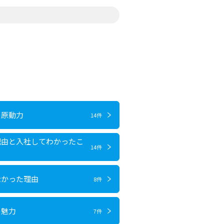
の原動力
14件
理由と入社してわかったこ
14件
なかった理由
8件
の魅力
7件