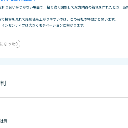
な折り合いがつかない場面で、粘り強く調整して双方納得の着地を作れたとき、売
近で接客を見れて経験値も上がりやすいのは、この会社の特徴かと思います。
、インセンティブは大きくモチベーションに繋がります。
になった
0
評判
 正社員