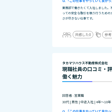
「この仕事をやっていて良かっ
業務部で働きたくて入社しました。
っての安全な取引を執り行うための
さが尽きない仕事です。
共感した
0
参考
タカマツハウス不動産株式会社
現職社員の口コミ・
働く魅力
回答者 : 営業職
30代 | 男性 | 中途入社 | 4年～10年
「この仕事をやっていて良かっ