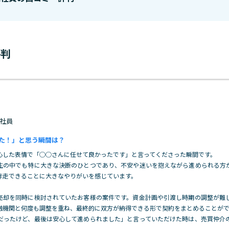
評判
 正社員
た！」と思う瞬間は？
心した表情で「◯◯さんに任せて良かったです」と言ってくださった瞬間です。
生の中でも特に大きな決断のひとつであり、不安や迷いを抱えながら進められる方
伴
走できることに大きなやりがいを感じています。
売却を同時に検討されていたお客様の案件です。資金計画や引渡し時期の調整が難
融機関と何度も調整を重ね、最終的に双方が納得できる形で契約をまとめることが
だったけど、最後は安心して進められました」と言っていただけた時は、売買仲介