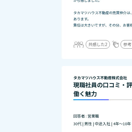
から感じました。
タカマツハウス不動産の売買仲介は
あります。
責任は大きいですが、その分、お客
共感した
2
参考
タカマツハウス不動産株式会社
現職社員の口コミ・
働く魅力
回答者 : 営業職
30代 | 男性 | 中途入社 | 4年～10年