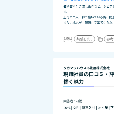
価格面や引き渡し条件など、シビア
す。
上司と二人三脚で動いている為、間
また、成果が「報酬」で出てくる
為
共感した
0
参考
タカマツハウス不動産株式会社
現職社員の口コミ・
働く魅力
回答者 : 内勤
20代 | 女性 | 新卒入社 | 0～3年 |