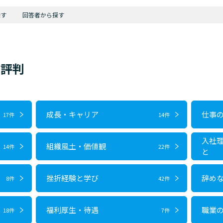
探す
回答者から探す
・評判
成長・キャリア
仕事
17件
14件
入社
組織風土・価値観
14件
22件
と
挫折経験と学び
辞め
8件
42件
福利厚生・待遇
職業
18件
7件