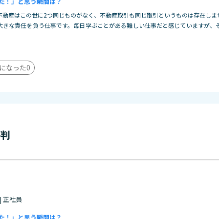
た！」と思う瞬間は？
不動産はこの世に2つ同じものがなく、不動産取引も同じ取引というものは存在しま
大きな責任を負う仕事です。毎日学ぶことがある難しい仕事だと感じていますが、
になった
0
評判
 | 正社員
た！」と思う瞬間は？