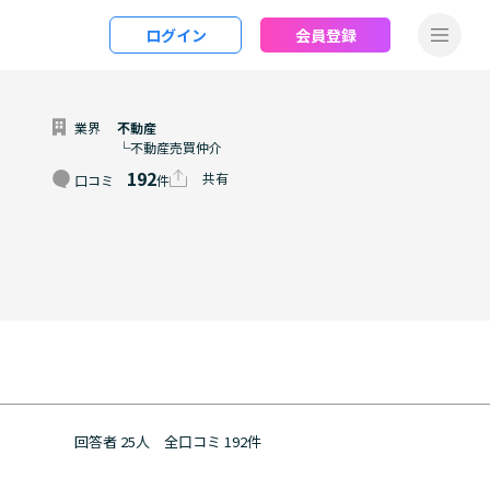
ログイン
会員登録
業界
不動産
└不動産売買仲介
192
共有
口コミ
件
回答者 25人
全口コミ 192件