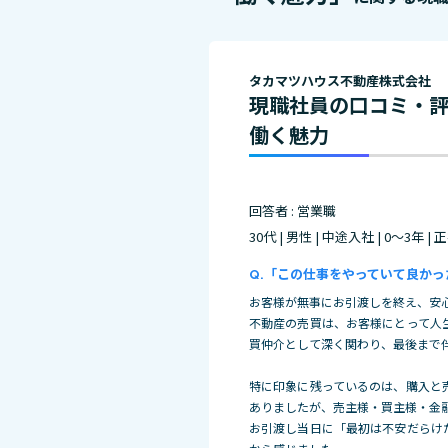
タカマツハウス不動産株式会社
現職社員の口コミ・
働く魅力
回答者 : 営業職
30代 | 男性 | 中途入社 | 0～3年 |
「この仕事をやっていて良かっ
お客様が無事にお引渡しを終え、安
不動産の売買は、お客様にとって人
買仲介として深く関わり、最後まで
特に印象に残っているのは、購入と
ありましたが、売主様・買主様・金
お引渡し当日に「最初は不安だらけ