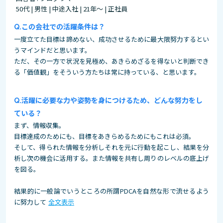
50代 | 男性 | 中途入社 | 21年～ | 正社員
この会社での活躍条件は？
一度立てた目標は諦めない、成功させるために最大限努力するとい
うマインドだと思います。
ただ、その一方で状況を見極め、あきらめざるを得ないと判断でき
る「価値観」をそういう方たちは常に持っている、と思います。
活躍に必要な力や姿勢を身につけるため、どんな努力をし
ている？
まず、情報収集。
目標達成のためにも、目標をあきらめるためにもこれは必須。
そして、得られた情報を分析しそれを元に行動を起こし、結果を分
析し次の機会に活用する。また情報を共有し周りのレベルの底上げ
を図る。
結果的に一般論でいうところの所謂PDCAを自然な形で流せるよう
に努力して
全文表示