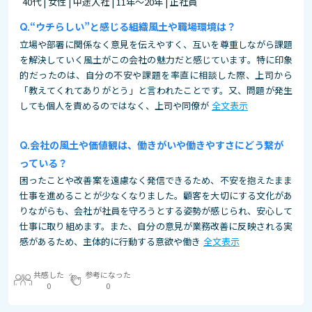
40代 | 女性 | 中途入社 | 11年～20年 | 正社員
“ウチらしい”と感じる組織風土や職場環境は？
立場や部署に関係なく意見を伝えやすく、互いを尊重しながら課題
を解決していく風土がこの会社の魅力だと感じています。特に印象
的だったのは、自分の不安や課題を率直に相談した際、上司から
「教えてくれてありがとう」と言われたことです。又、問題が発生
しても個人を責めるのではなく、上司や同僚が
全文表示
会社の風土や価値観は、働きがいや働きやすさにどう繋が
っている？
困ったことや改善案を遠慮なく発信できるため、不安を抱えたまま
仕事を進めることが少なくなりました。顧客を大切にする文化があ
りながらも、会社が社員を守ろうとする姿勢が感じられ、安心して
仕事に取り組めます。また、自分の意見が業務改善に反映される実
感があるため、主体的に行動する意欲や働き
全文表示
共感した
参考になった
0
0