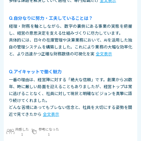
多様な課題を解決していく過程で、専門知識だけ
全文表示
自分なりに努力・工夫していることは？
経理・財務を軸としながら、数字の裏側にある事業の実態を把握
し、経営の意思決定を支える仕組みづくりに尽力しています。
具体的には、日々の在庫管理や決算業務において、AIを活用した独
自の管理システムを構築しました。これにより業務の大幅な効率化
と、より迅速かつ正確な財務数値の可視化を実
全文表示
アイキャットで働く魅力
一番の理由は、経営陣に対する「絶大な信頼」です。創業から20数
年、時に厳しい局面を迎えることもありましたが、経営トップは常
に逃げることなく、社員に対して現状と明確なビジョンを真摯に語
り続けてくれました。
どんな苦境にあってもブレない信念と、社員を大切にする姿勢を間
近で見てきたから
全文表示
共感した
参考になった
1
1