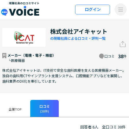
メインコンテンツにスキップ
ログイン
VOiCE 現職社員の口コミサイト
株式会社アイキャット
の現職社員による口コミ・評判一覧
メーカー（電機・電子・精密）
38
口コミ
件
└医療機器
株式会社アイキャットは、IT技術で安全な歯科医療を支える医療機器メーカー。
独自の歯科用CTやインプラント支援システム、口腔機能アプリなどを展開し、
歯科業界のDX化を牽引しています。
口コミ
企業TOP
(38件)
回答者 6人
全口コミ 38件