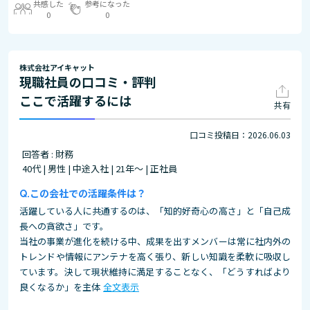
共感した
参考になった
0
0
株式会社アイキャット
現職社員の口コミ・評判
ここで活躍するには
共有
口コミ投稿日：2026.06.03
回答者 : 財務
40代 | 男性 | 中途入社 | 21年～ | 正社員
この会社での活躍条件は？
活躍している人に共通するのは、「知的好奇心の高さ」と「自己成
長への貪欲さ」です。
当社の事業が進化を続ける中、成果を出すメンバーは常に社内外の
トレンドや情報にアンテナを高く張り、新しい知識を柔軟に吸収し
ています。決して現状維持に満足することなく、「どうすればより
良くなるか」を主体
全文表示