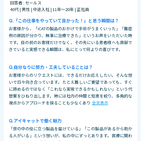
回答者 : セールス
40代 | 男性 | 中途入社 | 11年～20年 | 正社員
「この仕事をやっていて良かった！」と思う瞬間は？
お客様から、「iCATの製品のおかげで手術がうまくいった」「難症
例の原因が分かり、無事に治療できた」というお声をいただいた時
です。目の前のお客様だけでなく、その先にいる患者様へも貢献で
きていると実感できる瞬間は、私にとって何よりの喜びです。
自分なりに努力・工夫していることは？
お客様からのリクエストには、できるだけお応えしたい。そんな想
いで日々向き合っています。たとえ難しいご要望であっても、すぐ
に諦めるのではなく「これなら実現できるかもしれない」という代
替案をひねり出します。時には社内の仲間と知恵を絞り、多角的な
視点からアプローチを探ることも少なくあり
全文表示
アイキャットで働く魅力
「世の中の役に立つ製品を届けている」「この製品があるから助か
る人がいる」という想いが、私の中にずっとあります。医療に関わ