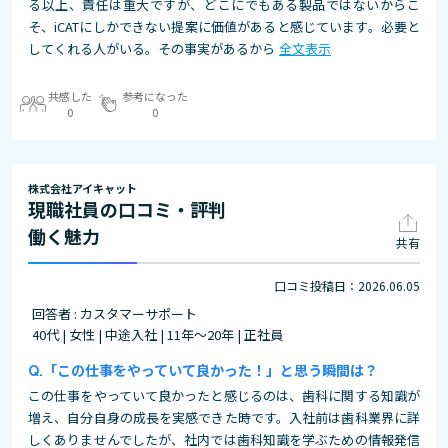
る以上、責任は重大ですが、どこにでもある製品ではないからこ
そ、iCATにしかできない提案に価値があると感じています。必要と
してくれる人がいる。その事実があるから
全文表示
共感した
参考になった
0
0
株式会社アイキャット
現職社員の口コミ・評判
働く魅力
共有
口コミ投稿日：2026.06.05
回答者 : カスタマーサポート
40代 | 女性 | 中途入社 | 11年～20年 | 正社員
「この仕事をやっていて良かった！」と思う瞬間は？
この仕事をやっていて良かったと感じるのは、歯科に関する知識が
増え、自分自身の成長を実感できた時です。入社前は歯科業界に詳
しくありませんでしたが、社内では歯科知識を学ぶための情報発信