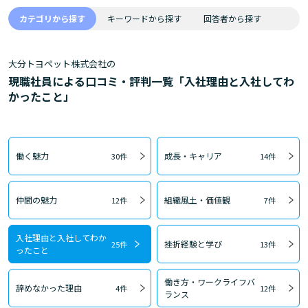
カテゴリから探す
キーワードから探す
回答者から探す
大分トヨペット株式会社の
現職社員による口コミ・評判一覧「入社理由と入社してわ
かったこと」
働く魅力
成長・キャリア
30件
14件
仲間の魅力
組織風土・価値観
12件
7件
入社理由と入社してわか
挫折経験と学び
25件
13件
ったこと
働き方・ワークライフバ
辞めなかった理由
4件
12件
ランス