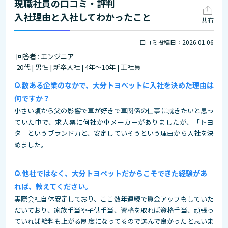
現職社員の口コミ・評判
入社理由と入社してわかったこと
共有
口コミ投稿日：2026.01.06
回答者 : エンジニア
20代 | 男性 | 新卒入社 | 4年～10年 | 正社員
数ある企業のなかで、大分トヨペットに入社を決めた理由は
何ですか？
小さい頃から父の影響で車が好きで車関係の仕事に就きたいと思っ
ていた中で、求人票に何社か車メーカーがありましたが、「トヨ
タ」というブランド力と、安定していそうという理由から入社を決
めました。
他社ではなく、大分トヨペットだからこそできた経験があ
れば、教えてください。
実際会社自体安定しており、ここ数年連続で賃金アップもしていた
だいており、家族手当や子供手当、資格を取れば資格手当、頑張っ
ていれば給料も上がる制度になってるので選んで良かったと思いま