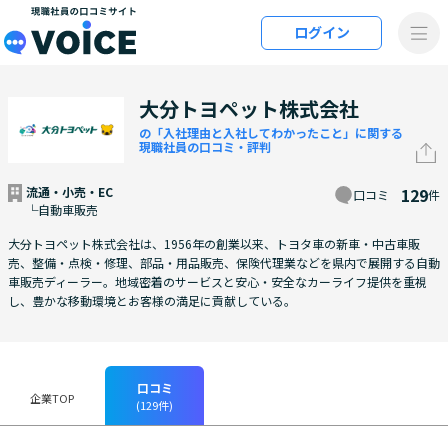
メインコンテンツにスキップ
ログイン
VOiCE 現職社員の口コミサイト
大分トヨペット株式会社
の「入社理由と入社してわかったこと」に関する
現職社員の口コミ・評判
流通・小売・EC
129
口コミ
件
└自動車販売
大分トヨペット株式会社は、1956年の創業以来、トヨタ車の新車・中古車販
売、整備・点検・修理、部品・用品販売、保険代理業などを県内で展開する自動
車販売ディーラー。地域密着のサービスと安心・安全なカーライフ提供を重視
し、豊かな移動環境とお客様の満足に貢献している。
口コミ
企業TOP
(129件)