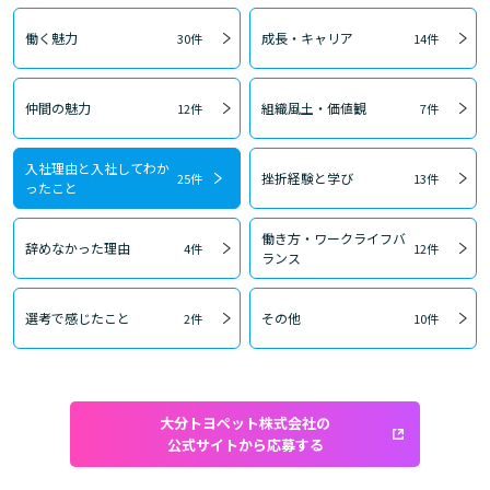
働く魅力
成長・キャリア
30件
14件
仲間の魅力
組織風土・価値観
12件
7件
入社理由と入社してわか
挫折経験と学び
25件
13件
ったこと
働き方・ワークライフバ
辞めなかった理由
4件
12件
ランス
選考で感じたこと
その他
2件
10件
大分トヨペット株式会社の
公式サイトから応募する