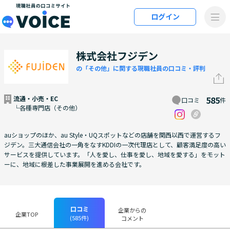
メインコンテンツにスキップ
ログイン
VOiCE 現職社員の口コミサイト
株式会社フジデン
の「その他」に関する現職社員の口コミ・評判
流通・小売・EC
585
口コミ
件
└各種専門店（その他）
auショップのほか、au Style・UQスポットなどの店舗を関西以西で運営するフ
ジデン。三大通信会社の一角をなすKDDIの一次代理店として、顧客満足度の高い
サービスを提供しています。「人を愛し、仕事を愛し、地域を愛する」をモット
ーに、地域に根差した事業展開を進める会社です。
口コミ
企業からの
企業TOP
(585件)
コメント