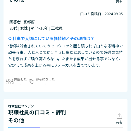
共有
口コミ投稿日：2024.09.05
回答者 : 京都府
20代 | 女性 | 4年～10年 | 正社員
仕事で大切にしている価値観とその理由は？
信頼は貯金されていくのでコツコツと塵も積もれば山となる精神で
頑張る事、人と人とで助け合う仕事だと思っているので感謝の気持
ちを忘れずに驕り高ぶらない。たまたま成果が出せる事ではなく、
安定して成果を上げる事にフォーカスを当てています。
共感した
参考になった
0
0
株式会社フジデン
現職社員の口コミ・評判
その他
共有