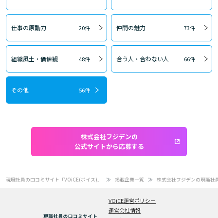
仕事の原動力
仲間の魅力
20件
73件
組織風土・価値観
合う人・合わない人
48件
66件
その他
56件
株式会社フジデンの
公式サイトから応募する
現職社員の口コミサイト「VOiCE(ボイス)」
掲載企業一覧
株式会社フジデンの現職社
VOiCE運営ポリシー
運営会社情報