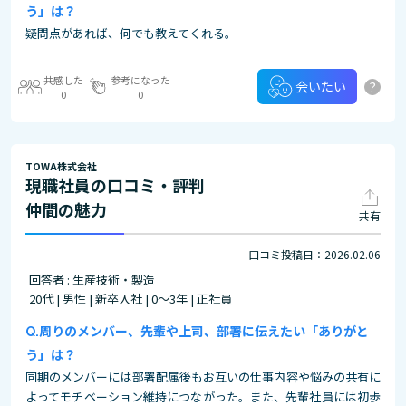
う」は？
疑問点があれば、何でも教えてくれる。
共感した
参考になった
?
会いたい
0
0
TOWA株式会社
現職社員の口コミ・評判
仲間の魅力
共有
口コミ投稿日：2026.02.06
回答者 : 生産技術・製造
20代 | 男性 | 新卒入社 | 0～3年 | 正社員
周りのメンバー、先輩や上司、部署に伝えたい「ありがと
う」は？
同期のメンバーには部署配属後もお互いの仕事内容や悩みの共有に
よってモチベーション維持につながった。また、先輩社員には初歩