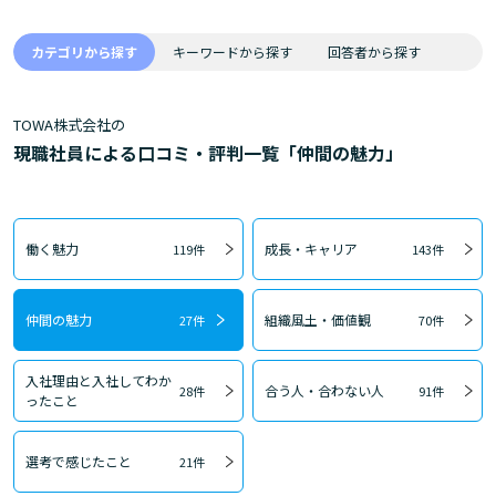
カテゴリから探す
キーワードから探す
回答者から探す
TOWA株式会社の
現職社員による口コミ・評判一覧「仲間の魅力」
働く魅力
成長・キャリア
119件
143件
仲間の魅力
組織風土・価値観
27件
70件
入社理由と入社してわか
合う人・合わない人
28件
91件
ったこと
選考で感じたこと
21件