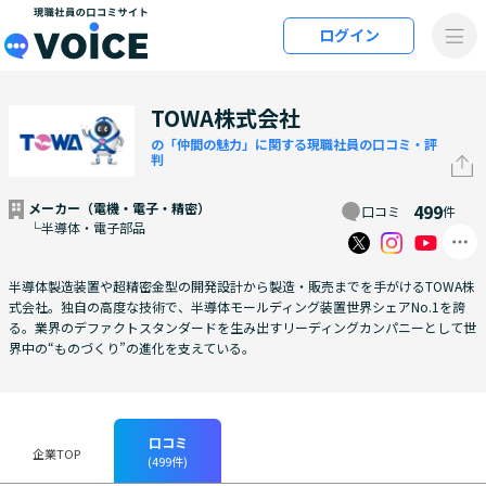
メインコンテンツにスキップ
ログイン
VOiCE 現職社員の口コミサイト
TOWA株式会社
の「仲間の魅力」に関する現職社員の口コミ・評
判
メーカー（電機・電子・精密）
499
口コミ
件
└半導体・電子部品
半導体製造装置や超精密金型の開発設計から製造・販売までを手がけるTOWA株
式会社。独自の高度な技術で、半導体モールディング装置世界シェアNo.1を誇
る。業界のデファクトスタンダードを生み出すリーディングカンパニーとして世
界中の“ものづくり”の進化を支えている。
口コミ
企業TOP
(499件)