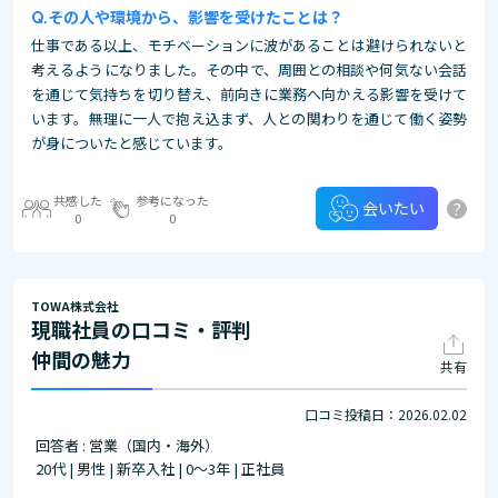
その⼈や環境から、影響を受けたことは？
仕事である以上、モチベーションに波があることは避けられないと
考えるようになりました。その中で、周囲との相談や何気ない会話
を通じて気持ちを切り替え、前向きに業務へ向かえる影響を受けて
います。無理に一人で抱え込まず、人との関わりを通じて働く姿勢
が身についたと感じています。
共感した
参考になった
?
会いたい
0
0
TOWA株式会社
現職社員の口コミ・評判
仲間の魅力
共有
口コミ投稿日：2026.02.02
回答者 : 営業（国内・海外）
20代 | 男性 | 新卒入社 | 0～3年 | 正社員