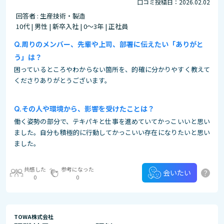
口コミ投稿日：2026.02.02
回答者 : 生産技術・製造
10代 | 男性 | 新卒入社 | 0～3年 | 正社員
周りのメンバー、先輩や上司、部署に伝えたい「ありがと
う」は？
困っているところやわからない箇所を、的確に分かりやすく教えて
くださりありがとうございます。
その⼈や環境から、影響を受けたことは？
働く姿勢の部分で、テキパキと仕事を進めていてかっこいいと思い
ました。自分も積極的に行動してかっこいい存在になりたいと思い
ました。
共感した
参考になった
?
会いたい
0
0
TOWA株式会社