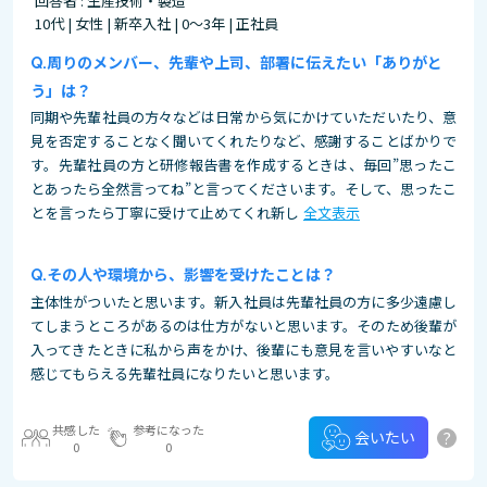
回答者 : 生産技術・製造
10代 | 女性 | 新卒入社 | 0～3年 | 正社員
周りのメンバー、先輩や上司、部署に伝えたい「ありがと
う」は？
同期や先輩社員の方々などは日常から気にかけていただいたり、意
見を否定することなく聞いてくれたりなど、感謝することばかりで
す。先輩社員の方と研修報告書を作成するときは、毎回”思ったこ
とあったら全然言ってね”と言ってくださいます。そして、思ったこ
とを言ったら丁寧に受けて止めてくれ新し
全文表示
その⼈や環境から、影響を受けたことは？
主体性がついたと思います。新入社員は先輩社員の方に多少遠慮し
てしまうところがあるのは仕方がないと思います。そのため後輩が
入ってきたときに私から声をかけ、後輩にも意見を言いやすいなと
感じてもらえる先輩社員になりたいと思います。
共感した
参考になった
?
会いたい
0
0