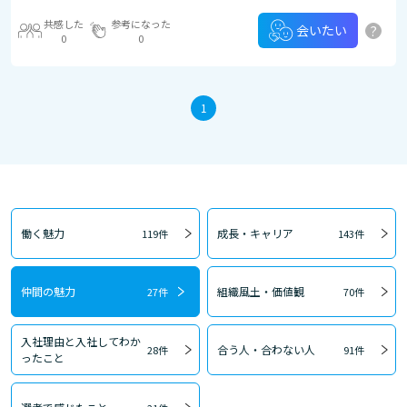
共感した
参考になった
?
会いたい
0
0
1
働く魅力
成長・キャリア
119件
143件
仲間の魅力
組織風土・価値観
27件
70件
入社理由と入社してわか
合う人・合わない人
28件
91件
ったこと