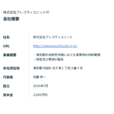
株式会社プレコヴィユニットの
会社概要
社名
株式会社プレコヴィユニット
URL
https://www.precofoods.co.jp/
事業概要
・東京都中央卸売市場における青果物の仲卸業務
・野菜及び果物の販売
本社所在地
東京都大田区 北千束１丁目３番５号
代表者
佐藤 修一
設立
2016年7月
資本金
3,000万円