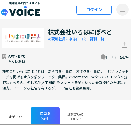
メインコンテンツにスキップ
ログイン
VOiCE 現職社員の口コミサイト
株式会社いろはにぽぺと
の現職社員による口コミ・評判一覧
人材・BPO
51
口コミ
件
└人材派遣
株式会社いろはにぽぺとは「あそびを仕事に、オタクを仕事に。」というメッセ
ージを掲げるオタク系クリエイター集団。eSportsやVTuberといったエンタメ分
野はもちろん、そしてAI(人工知能)やスマート農業といった最新技術の開発にも
注力。ユニークな社名を有するグループ会社も複数展開。
口コミ
企業からの
企業TOP
(51件)
コメント