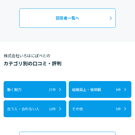
内の人間関係も程よい距離感(必要以上に近すぎ
もしないが、決して冷めた人間関係ではない)
回答者一覧へ
株式会社いろはにぽぺとの
カテゴリ別の口コミ・評判
働く魅力
組織風土・価値観
27件
9件
合う人・合わない人
その他
10件
5件