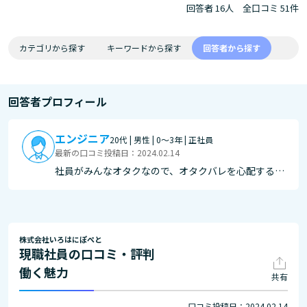
回答者 16人
全口コミ 51件
カテゴリから探す
キーワードから探す
回答者から探す
回答者プロフィール
エンジニア
20代 | 男性 | 0～3年 | 正社員
最新の口コミ投稿日：2024.02.14
社員がみんなオタクなので、オタクバレを心配する必
要がなく、ご飯とチェキを並べて写真を撮る「飯チェ
キ」を堂々とできる！ また、会社の福利厚生でボー
ドゲームを遊んだり、コラボカフェに行ったりできる
のでとても楽しい充実したオタクライフが過ごせる！
株式会社いろはにぽぺと
現職社員の口コミ・評判
働く魅力
共有
口コミ投稿日：2024.02.14