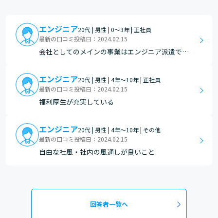
エンジニア
20代 | 男性 | 0～3年 | 正社員
最新の口コミ投稿日：2024.02.15
会社としてのメインの事業はエンジニア派遣であ
り、自分の仕事に胸を張れるかどうかはポジショ
ンによります。派遣の人間にとっての仕事への誇
エンジニア
20代 | 男性 | 4年～10年 | 正社員
りは、自身がどのような目標や方向性をもってシ
最新の口コミ投稿日：2024.02.15
ステムエンジニアとなり、派遣先でどれだけそれ
福利厚生が充実している
とマッチした仕事が…
エンジニア
20代 | 男性 | 4年～10年 | その他
最新の口コミ投稿日：2024.02.15
自由な社風・社内の風通しが良いこと
回答者一覧へ