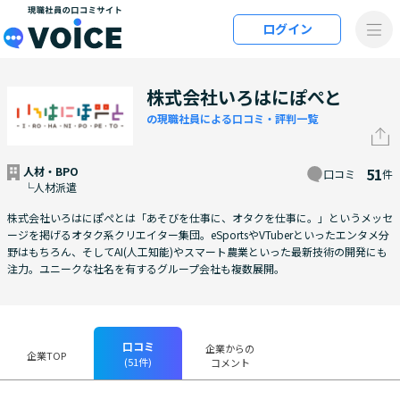
メインコンテンツにスキップ
ログイン
VOiCE 現職社員の口コミサイト
株式会社いろはにぽぺと
の現職社員による口コミ・評判一覧
人材・BPO
51
口コミ
件
└人材派遣
株式会社いろはにぽぺとは「あそびを仕事に、オタクを仕事に。」というメッセ
ージを掲げるオタク系クリエイター集団。eSportsやVTuberといったエンタメ分
野はもちろん、そしてAI(人工知能)やスマート農業といった最新技術の開発にも
注力。ユニークな社名を有するグループ会社も複数展開。
口コミ
企業からの
企業TOP
(51件)
コメント