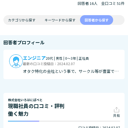
回答者 16人
全口コミ 51件
カテゴリから探す
キーワードから探す
回答者から探す
回答者プロフィール
エンジニア
20代 | 男性 | 0～3年 | 正社員
最新の口コミ投稿日：2024.02.07
オタク特化の会社という事で、サークル等が豊富で勤
怠に慣れたら、どんどん参加したく思います。 ま
た、営業とのコミュニケーションも多く相談等がしや
すい環境となっている。
株式会社いろはにぽぺと
現職社員の口コミ・評判
働く魅力
共有
口コミ投稿日：2024.02.07