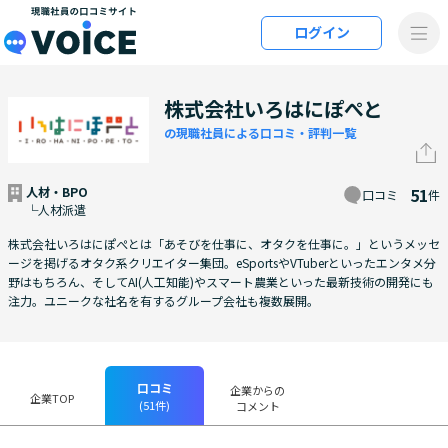
メインコンテンツにスキップ
ログイン
VOiCE 現職社員の口コミサイト
株式会社いろはにぽぺと
の現職社員による口コミ・評判一覧
人材・BPO
51
口コミ
件
└人材派遣
株式会社いろはにぽぺとは「あそびを仕事に、オタクを仕事に。」というメッセ
ージを掲げるオタク系クリエイター集団。eSportsやVTuberといったエンタメ分
野はもちろん、そしてAI(人工知能)やスマート農業といった最新技術の開発にも
注力。ユニークな社名を有するグループ会社も複数展開。
口コミ
企業からの
企業TOP
(51件)
コメント