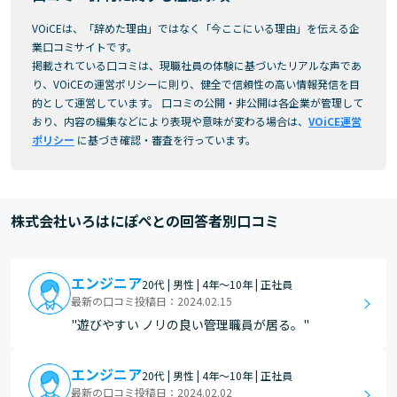
VOiCEは、「辞めた理由」ではなく「今ここにいる理由」を伝える企
業口コミサイトです。
掲載されている口コミは、現職社員の体験に基づいたリアルな声であ
り、VOiCEの運営ポリシーに則り、健全で信頼性の高い情報発信を目
的として運営しています。 口コミの公開・非公開は各企業が管理して
おり、内容の編集などにより表現や意味が変わる場合は、
VOiCE運営
ポリシー
に基づき確認・審査を行っています。
株式会社いろはにぽぺとの回答者別口コミ
エンジニア
20代 | 男性 | 4年～10年 | 正社員
最新の口コミ投稿日：2024.02.15
"遊びやすい ノリの良い管理職員が居る。"
エンジニア
20代 | 男性 | 4年～10年 | 正社員
最新の口コミ投稿日：2024.02.02