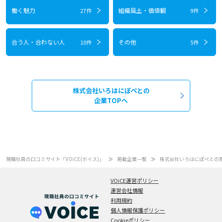
働く魅力
組織風土・価値観
27件
9件
合う人・合わない人
その他
10件
5件
株式会社いろはにぽぺとの
企業TOPへ
現職社員の口コミサイト「VOiCE(ボイス)」
掲載企業一覧
株式会社いろはにぽぺとの
VOiCE運営ポリシー
運営会社情報
利用規約
個人情報保護ポリシー
Cookieポリシー