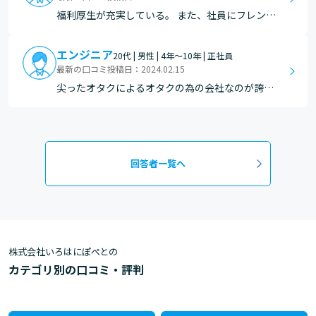
福利厚生が充実している。 また、社員にフレンド
リーな人が多く共通の趣味を持つことができるた
め、いい意味でアットホームな会社。 エンジニア
エンジニア
20代 | 男性 | 4年～10年 | 正社員
としての能力と「オタク」としての能力が共に有
最新の口コミ投稿日：2024.02.15
れば楽しく働くことができると思う。
尖ったオタクによるオタクの為の会社なのが誇れ
る。 福利厚生やサークル活動が他の会社にはまず
無いようなもので、居ることが非常に心地良い。
SESメインだが、ぽぺと自体は非常にホワイトで
休みや要望も非常に親身になって許可してくれ
回答者一覧へ
る。 副業も推…
株式会社いろはにぽぺとの
カテゴリ別の口コミ・評判