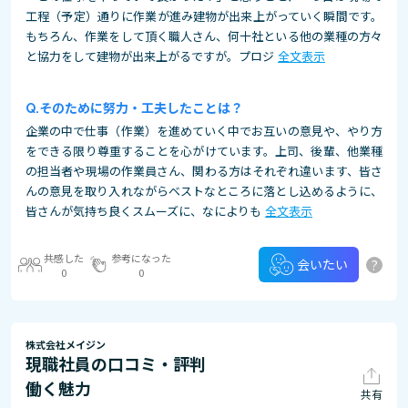
工程（予定）通りに作業が進み建物が出来上がっていく瞬間です。
もちろん、作業をして頂く職人さん、何十社といる他の業種の方々
と協力をして建物が出来上がるですが。プロジ
全文表示
そのために努力・工夫したことは？
企業の中で仕事（作業）を進めていく中でお互いの意見や、やり方
をできる限り尊重することを心がけています。上司、後輩、他業種
の担当者や現場の作業員さん、関わる方はそれぞれ違います、皆さ
んの意見を取り入れながらベストなところに落とし込めるように、
皆さんが気持ち良くスムーズに、なによりも
全文表示
共感した
参考になった
?
会いたい
0
0
株式会社メイジン
現職社員の口コミ・評判
働く魅力
共有