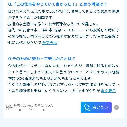
「この仕事をやっていて良かった！」と思う瞬間は？
自分で考えて伝えた事が100%相手に理解してもらえて意思の疎通
ができたと感じた瞬間です。
技術的な会話になるとこれが簡単なようで中々難しい。
客先での打合せ中、頭の中で描いたストーリーから脱線した時にそ
の場の機転、閃きを交えての説明がお客様に刺さった時の至福感は
他には代えがたいで
全文表示
そのために努力・工夫したことは？
今の時代とマッチしてないかもしれませんが、経験に勝るものはな
い！と言ってしまうと工夫とは言えないので…とはいえやはり経験
積むのが1番遠道でもあり近道でもあると考えます。
たくさん緊張して的外れなこと言っちゃって吹き出る汗を拭って…
と言う経験値を重ねていくうちに少しづつですがやりが
全文表示
共感した
参考になった
?
会いたい
0
0