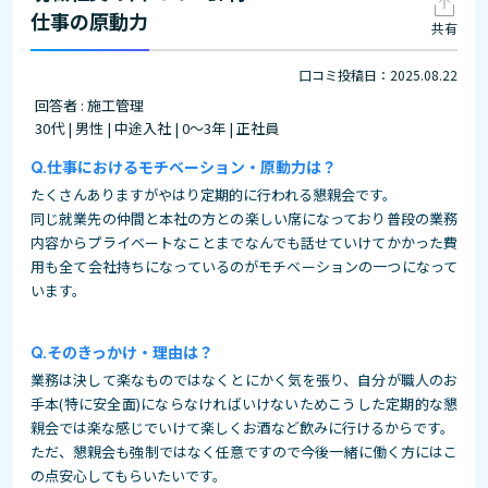
仕事の原動力
共有
口コミ投稿日：2025.08.22
回答者 : 施工管理
30代 | 男性 | 中途入社 | 0～3年 | 正社員
仕事におけるモチベーション・原動力は？
たくさんありますがやはり定期的に行われる懇親会です。
同じ就業先の仲間と本社の方との楽しい席になっており普段の業務
内容からプライベートなことまでなんでも話せていけてかかった費
用も全て会社持ちになっているのがモチベーションの一つになって
います。
そのきっかけ・理由は？
業務は決して楽なものではなくとにかく気を張り、自分が職人のお
手本(特に安全面)にならなければいけないためこうした定期的な懇
親会では楽な感じでいけて楽しくお酒など飲みに行けるからです。
ただ、懇親会も強制ではなく任意ですので今後一緒に働く方にはこ
の点安心してもらいたいです。