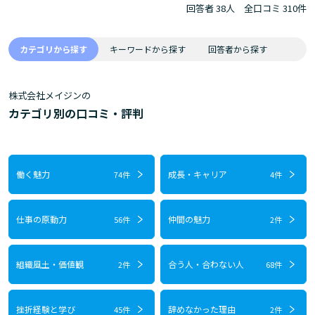
回答者 38人
全口コミ 310件
カテゴリから探す
キーワードから探す
回答者から探す
株式会社メイジンの
カテゴリ別の口コミ・評判
働く魅力
成長・キャリア
74件
4件
仕事の原動力
仲間の魅力
56件
2件
組織風土・価値観
合う人・合わない人
2件
68件
挫折経験と学び
辞めなかった理由
45件
2件