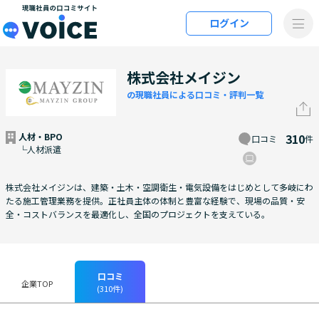
メインコンテンツにスキップ
ログイン
VOiCE 現職社員の口コミサイト
株式会社メイジン
の現職社員による口コミ・評判一覧
人材・BPO
310
口コミ
件
└人材派遣
株式会社メイジンは、建築・土木・空調衛生・電気設備をはじめとして多岐にわ
たる施工管理業務を提供。正社員主体の体制と豊富な経験で、現場の品質・安
全・コストバランスを最適化し、全国のプロジェクトを支えている。
口コミ
企業TOP
(310件)