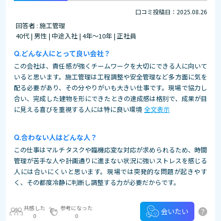
口コミ投稿日：2025.08.26
回答者 : 施工管理
40代 | 男性 | 中途入社 | 4年～10年 | 正社員
どんな人にとって良い会社？
この会社は、責任感が強くチームワークを大切にできる人に向いて
いると思います。施工管理は工程調整や安全管理など多方面に気を
配る必要があり、その分やりがいも大きい仕事です。現場で協力し
合い、完成した建物を形にできたときの達成感は格別で、成果が目
に見える喜びを重視する人には特に良い環境
全文表示
合わない人はどんな人？
この仕事はマルチタスクや臨機応変な対応が求められるため、時間
管理が苦手な人や計画通りに進まない状況に強いストレスを感じる
人には合いにくいと思います。現場では突発的な問題が起きやす
く、その都度冷静に判断し調整する力が必要だからです。
共感した
参考になった
?
会いたい
0
0