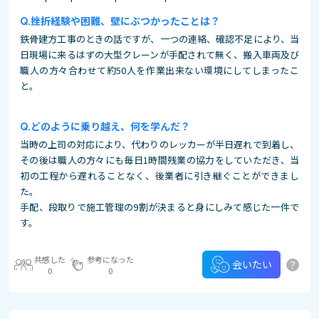
挫折経験や困難、壁にぶつかったことは？
鉄骨建方工事のときの話ですが、一つの連絡、確認不足により、当
日現場に来るはずの大型クレーンが手配されて無く、搬入車両及び
職人の方々合わせて約50人を作業出来ない環境にしてしまったこ
と。
どのように乗り越え、何を学んだ？
当時の上司の対応により、代わりのレッカーが半日遅れで到着し、
その後は職人の方々にも毎日1時間残業の協力をしていただき、当
初の工程から遅れることなく、後業者に引き継ぐことができまし
た。
手配、段取りで施工管理の9割が決まると身にしみて感じた一件で
す。
共感した
参考になった
?
会いたい
0
0