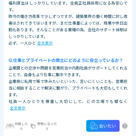
福利厚生はしっかりしています。全員正社員採用になる為安心で
す。
昨今の働き方改革で少しずつですが、建築業界の働く時間に対し改
善はされてきてはいますが、まだ仕事量によっては、残業や休日出
勤もあります。そんなことがある業種の為、会社のサポート体制は
しっかりしています。
必ず、一人ひと
全文表示
仕事とプライベートの両立にどのように役立っているか？
企業間との交渉や問題を営業担当や内勤社員がサポートしてくれる
ことで、自身もより仕事に集中できます。
企業側に私用で等で休みたいといった、言いにくいことも、営業担
当に相談することで解決に繋がり、プライベートも大切もしてくれ
ます。
社員一人ひとりを尊重し大切にして、どの立場でも壁なく
全文表示
共感した
参考になった
?
会いたい
0
0