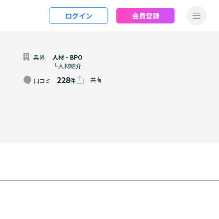
ログイン
会員登録
業界
人材・BPO
└人材紹介
228
共有
口コミ
件