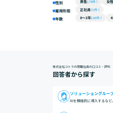
男性
女
179件
性別
正社員
71件
雇用形態
0～3年
143件
年数
株式会社コトラの現職社員の口コミ・評判
回答者から探す
ソリューショングルー
AIを積極的に導入するな