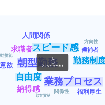
人間関係
方向性
スピード感
求職者
候補者
動規範
勤務制
朝型勤務
意欲
クリックできます
自由度
業務プロセス
納得感
福利厚生
関係性
顧客貢献