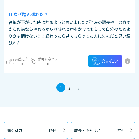
なぜ踏ん張れた？
役職が下がった時は辞めようと思いましたが当時の課長や上の方々
からお前ならやれるから頑張れと声をかけてもらって自分のためよ
りかは情けないまま終わったら見てもらってた人に失礼だと思い頑
張れた
共感した
参考になった
?
会いたい
0
0
1
2
働く魅力
成長・キャリア
124件
27件