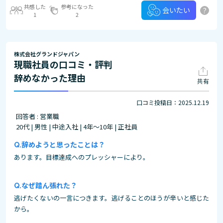
共感した
参考になった
?
会いたい
1
2
株式会社グランドジャパン
現職社員の口コミ・評判
辞めなかった理由
共有
口コミ投稿日：2025.12.19
回答者 : 営業職
20代 | 男性 | 中途入社 | 4年～10年 | 正社員
辞めようと思ったことは？
あります。目標達成へのプレッシャーにより。
なぜ踏ん張れた？
逃げたくないの一言につきます。逃げることのほうが辛いと感じた
から。