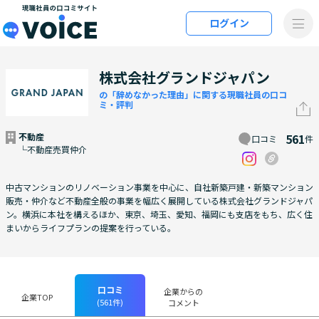
メインコンテンツにスキップ
ログイン
VOiCE 現職社員の口コミサイト
株式会社グランドジャパン
の「辞めなかった理由」に関する現職社員の口コ
ミ・評判
不動産
561
口コミ
件
└不動産売買仲介
中古マンションのリノベーション事業を中心に、自社新築戸建・新築マンション
販売・仲介など不動産全般の事業を幅広く展開している株式会社グランドジャパ
ン。横浜に本社を構えるほか、東京、埼玉、愛知、福岡にも支店をもち、広く住
まいからライフプランの提案を行っている。
口コミ
企業からの
企業TOP
(561件)
コメント