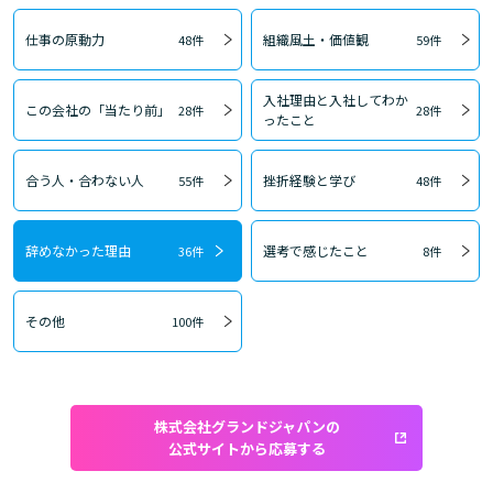
仕事の原動力
組織風土・価値観
48件
59件
入社理由と入社してわか
この会社の「当たり前」
28件
28件
ったこと
合う人・合わない人
挫折経験と学び
55件
48件
辞めなかった理由
選考で感じたこと
36件
8件
その他
100件
株式会社グランドジャパンの
公式サイトから応募する