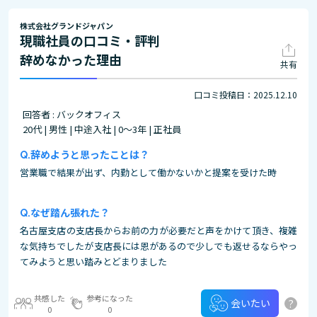
株式会社グランドジャパン
現職社員の口コミ・評判
辞めなかった理由
共有
口コミ投稿日：2025.12.10
回答者 : バックオフィス
20代 | 男性 | 中途入社 | 0～3年 | 正社員
辞めようと思ったことは？
営業職で結果が出ず、内勤として働かないかと提案を受けた時
なぜ踏ん張れた？
名古屋支店の支店長からお前の力が必要だと声をかけて頂き、複雑
な気持ちでしたが支店長には恩があるので少しでも返せるならやっ
てみようと思い踏みとどまりました
共感した
参考になった
?
会いたい
0
0