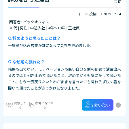
共有
口コミ投稿日：2025.12.14
回答者 : バックオフィス
30代 | 男性 | 中途入社 | 4年～10年 | 正社員
辞めようと思ったことは？
一度飛び込み営業が嫌になって会社を辞めました。
なぜ踏ん張れた？
結果も出てない、モチベーションも無い自分を別の部署で活躍出来
るのではと引き止めて頂いたこと、辞めてからも気にかけて頂いた
こと、もう一度戻りたいとわがままを言ったにも関わらず快く話を
聞いて頂けたことがきっかけになりました。
共感した
参考になった
?
会いたい
0
0