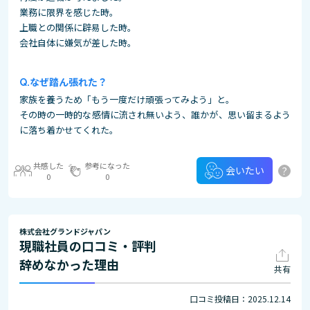
業務に限界を感じた時。
上職との関係に辟易した時。
会社自体に嫌気が差した時。
なぜ踏ん張れた？
家族を養うため「もう一度だけ頑張ってみよう」と。
その時の一時的な感情に流され無いよう、誰かが、思い留まるよう
に落ち着かせてくれた。
共感した
参考になった
?
会いたい
0
0
株式会社グランドジャパン
現職社員の口コミ・評判
辞めなかった理由
共有
口コミ投稿日：2025.12.14