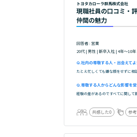
トヨタカローラ群馬株式会社
現職社員の口コミ・
仲間の魅力
回答者 : 営業
20代 | 男性 | 新卒入社 | 4年～10年
社内の尊敬する人・出会えてよ
たとえ忙しくても嫌な顔をせずに相
尊敬する人からどんな影響を受
経験の差があるのですべてに関して
共感した
0
参考