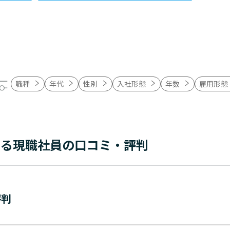
職種
年代
性別
入社形態
年数
雇用形態
する現職社員の口コミ・評判
評判