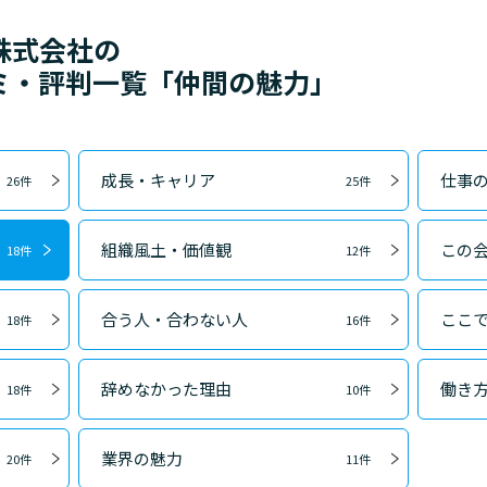
株式会社の
ミ・評判一覧「仲間の魅力」
成長・キャリア
仕事
26件
25件
組織風土・価値観
この
18件
12件
合う人・合わない人
ここ
18件
16件
辞めなかった理由
働き
18件
10件
業界の魅力
20件
11件