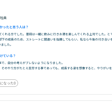
 正社員
かったと思う人は？
てくれる方でした。普段は一緒に飲みに行きお酒を楽しんでくれる上司でした。と
部下の成長のため、ストレートに間違いを指摘してもらい、私なら今後の付き合い
いました。
けている？
事で、自分の考えがブレないようになりました。
、そのやり方がたとえ苦労する事であっても、成長する姿を想像すると、やりがい
になった
0