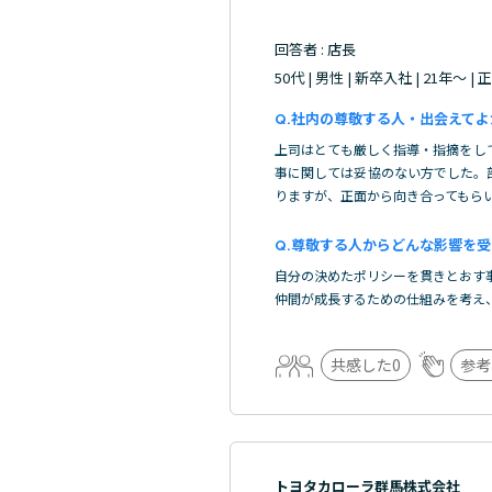
回答者 : 店長
50代 | 男性 | 新卒入社 | 21年～ |
社内の尊敬する人・出会えてよ
上司はとても厳しく指導・指摘をし
事に関しては妥協のない方でした。
りますが、正面から向き合ってもら
尊敬する人からどんな影響を受
自分の決めたポリシーを貫きとおす
仲間が成長するための仕組みを考え
共感した
0
参考
トヨタカローラ群馬株式会社