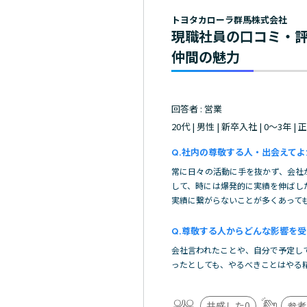
トヨタカローラ群馬株式会社
現職社員の口コミ・
仲間の魅力
回答者 : 営業
20代 | 男性 | 新卒入社 | 0～3年 |
社内の尊敬する人・出会えてよ
常に日々の活動に手を抜かず、会社
して、時には爆発的に実績を伸ばし
実績に繋がらないことが多くあって
尊敬する人からどんな影響を受
会社言われたことや、自分で予定し
ったとしても、やるべきことはやる
共感した
0
参考