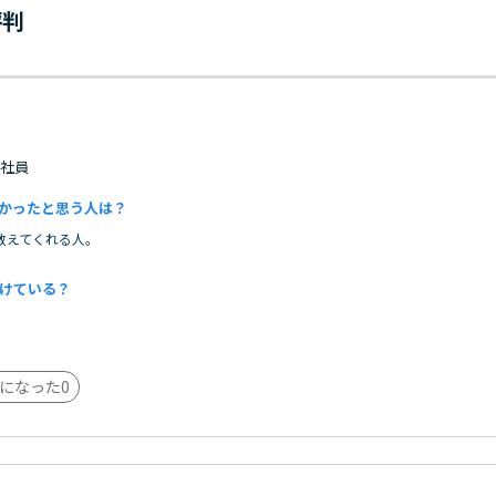
評判
 正社員
かったと思う人は？
教えてくれる人。
けている？
。
になった
0