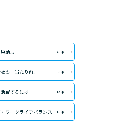
の原動力
20件
会社の「当たり前」
6件
で活躍するには
14件
方・ワークライフバランス
16件