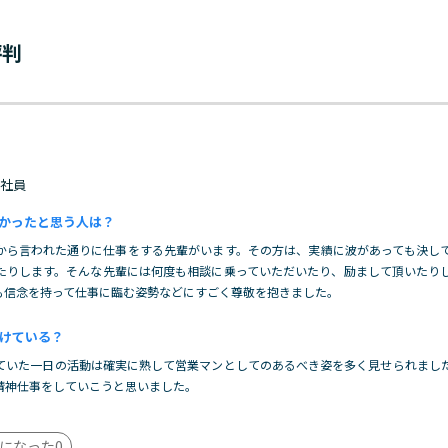
評判
 正社員
かったと思う人は？
から言われた通りに仕事をする先輩がいます。その方は、実績に波があっても決し
たりします。そんな先輩には何度も相談に乗っていただいたり、励まして頂いたり
も信念を持って仕事に臨む姿勢などにすごく尊敬を抱きました。
けている？
ていた一日の活動は確実に熟して営業マンとしてのあるべき姿を多く見せられまし
精神仕事をしていこうと思いました。
になった
0