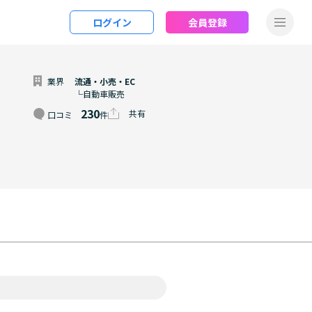
ログイン
会員登録
業界
流通・小売・EC
└自動車販売
230
共有
口コミ
件