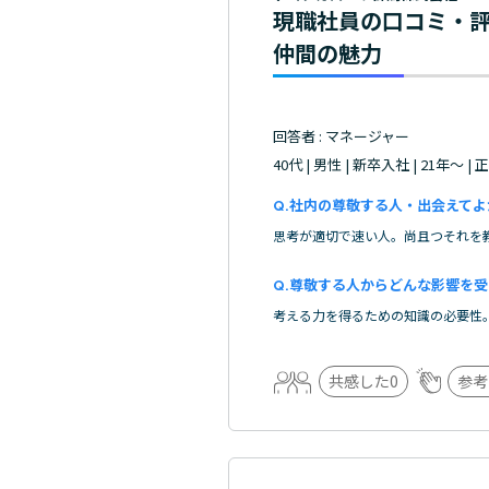
現職社員の口コミ・
仲間の魅力
回答者 : マネージャー
40代 | 男性 | 新卒入社 | 21年～ |
社内の尊敬する人・出会えてよ
思考が適切で速い人。尚且つそれを
尊敬する人からどんな影響を受
考える力を得るための知識の必要性
共感した
0
参考