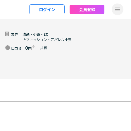
ログイン
会員登録
業界
流通・小売・EC
└ファッション・アパレル小売
0
共有
口コミ
件