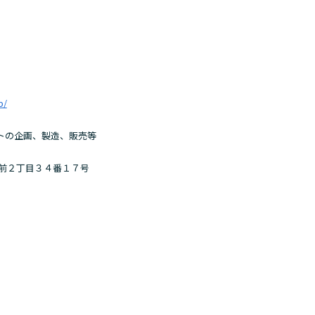
p/
トの企画、製造、販売等
宮前２丁目３４番１７号