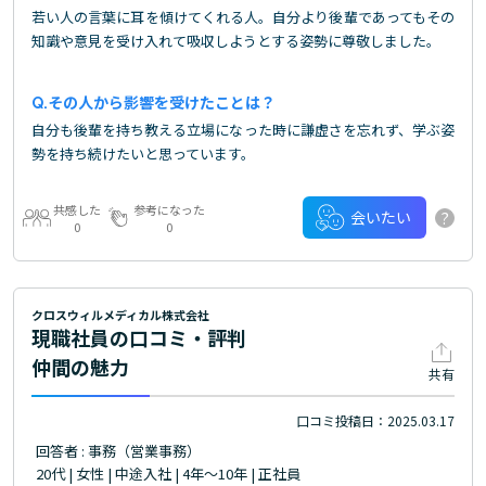
若い人の言葉に耳を傾けてくれる人。自分より後輩であってもその
知識や意見を受け入れて吸収しようとする姿勢に尊敬しました。
その人から影響を受けたことは？
自分も後輩を持ち教える立場になった時に謙虚さを忘れず、学ぶ姿
勢を持ち続けたいと思っています。
共感した
参考になった
?
会いたい
0
0
クロスウィルメディカル株式会社
現職社員の口コミ・評判
仲間の魅力
共有
口コミ投稿日：2025.03.17
回答者 : 事務（営業事務）
20代 | 女性 | 中途入社 | 4年～10年 | 正社員