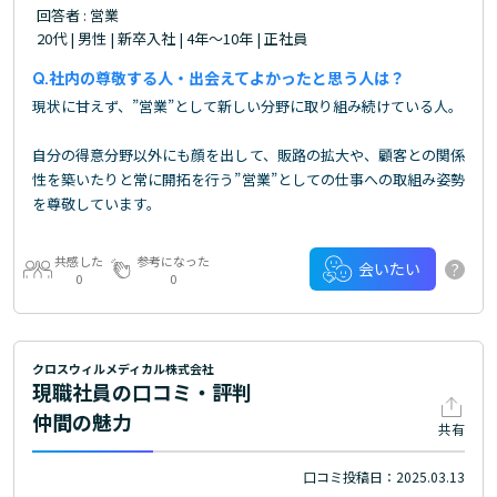
回答者 : 営業
20代 | 男性 | 新卒入社 | 4年～10年 | 正社員
社内の尊敬する人・出会えてよかったと思う人は？
現状に甘えず、”営業”として新しい分野に取り組み続けている人。
自分の得意分野以外にも顔を出して、販路の拡大や、顧客との関係
性を築いたりと常に開拓を行う”営業”としての仕事への取組み姿勢
を尊敬しています。
共感した
参考になった
?
会いたい
0
0
クロスウィルメディカル株式会社
現職社員の口コミ・評判
仲間の魅力
共有
口コミ投稿日：2025.03.13