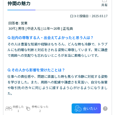
仲間の魅力
共有
口コミ投稿日：2025.03.17
回答者 : 営業
30代 | 男性 | 中途入社 | 11年～20年 | 正社員
社内の尊敬する人・出会えてよかったと思う人は？
その人は豊富な知識や経験はもちろん、どんな時も冷静で、トラブ
ルにも的確な判断と対応をされる姿勢に尊敬しています。常に謙虚
で周囲への気配りも忘れないところが本当に素晴らしいです。
その人から影響を受けたことは？
仕事への責任感や、問題に直面した時も焦らず冷静に対処する姿勢
を学びました。また、周囲への配慮や謙虚さを見習い、自分も後輩
や取引先の方々に同じように接するよう心がけるようになりまし
た。
共感した
参考になった
?
会いたい
1
2