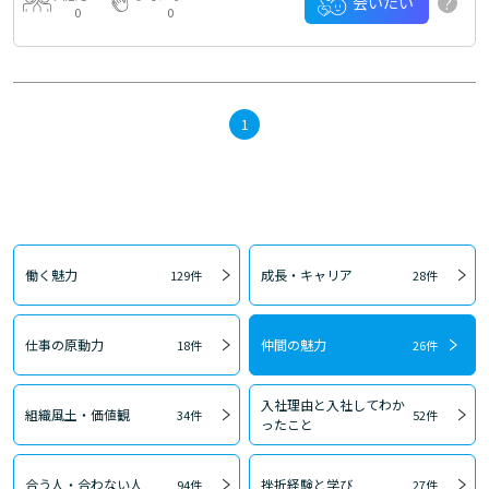
?
会いたい
0
0
1
働く魅力
成長・キャリア
129件
28件
仕事の原動力
仲間の魅力
18件
26件
入社理由と入社してわか
組織風土・価値観
34件
52件
ったこと
合う人・合わない人
挫折経験と学び
94件
27件