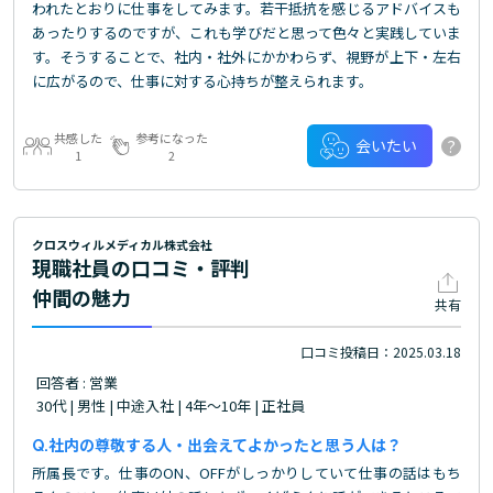
われたとおりに仕事をしてみます。若干抵抗を感じるアドバイスも
あったりするのですが、これも学びだと思って色々と実践していま
す。そうすることで、社内・社外にかかわらず、視野が上下・左右
に広がるので、仕事に対する心持ちが整えられます。
共感した
参考になった
?
会いたい
1
2
クロスウィルメディカル株式会社
現職社員の口コミ・評判
仲間の魅力
共有
口コミ投稿日：2025.03.18
回答者 : 営業
30代 | 男性 | 中途入社 | 4年～10年 | 正社員
社内の尊敬する人・出会えてよかったと思う人は？
所属長です。仕事のON、OFFがしっかりしていて仕事の話はもち