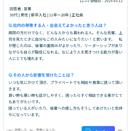
口コミ投稿日：2025.03.12
回答者 : 営業
30代 | 男性 | 新卒入社 | 11年～20年 | 正社員
社内の尊敬する人・出会えてよかったと思う人は？
病院の方だけでなく、どんな人からも慕われる人。そんな先輩、上
司を見たときに自分もこの人みたいになりたい！と思います。 私
が感じたのは、後輩の面倒みがよかったり、リーダーシップがあり
ながらも自らが脇役になれる。なにより人を惹きつける能力が高い
人にとても憧れます。
その人から影響を受けたことは？
いつも気にかけて頂き、プライベートでも相談や食事に誘って頂い
きます。
良い時も悪い時も話がしやすく、困ったらすぐ相談できる事がとて
もありがたいです。
困っている人がいたり、後輩への接し方もそうしてあげたいと気持
ちになっています。
共感した
参考になった