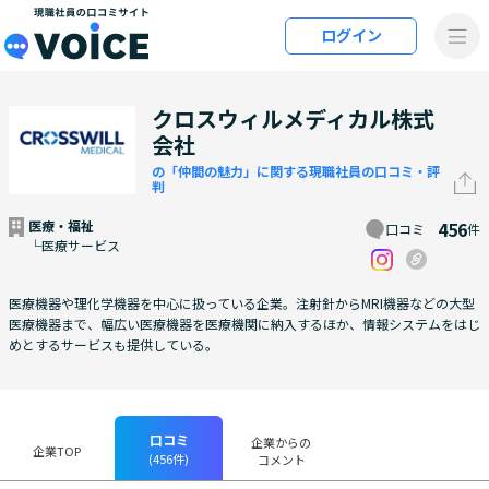
メインコンテンツにスキップ
ログイン
VOiCE 現職社員の口コミサイト
クロスウィルメディカル株式
会社
の「仲間の魅力」に関する現職社員の口コミ・評
判
医療・福祉
456
口コミ
件
└医療サービス
医療機器や理化学機器を中心に扱っている企業。注射針からMRI機器などの大型
医療機器まで、幅広い医療機器を医療機関に納入するほか、情報システムをはじ
めとするサービスも提供している。
口コミ
企業からの
企業TOP
(456件)
コメント