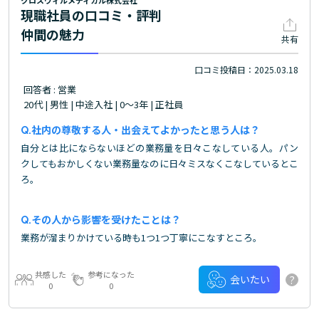
クロスウィルメディカル株式会社
現職社員の口コミ・評判
仲間の魅力
共有
口コミ投稿日：2025.03.18
回答者 : 営業
20代 | 男性 | 中途入社 | 0～3年 | 正社員
社内の尊敬する人・出会えてよかったと思う人は？
自分とは比にならないほどの業務量を日々こなしている人。パン
クしてもおかしくない業務量なのに日々ミスなくこなしているとこ
ろ。
その人から影響を受けたことは？
業務が溜まりかけている時も1つ1つ丁寧にこなすところ。
共感した
参考になった
?
会いたい
0
0