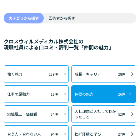
カテゴリから探す
回答者から探す
クロスウィルメディカル株式会社の
現職社員による口コミ・評判一覧「仲間の魅力」
働く魅力
成長・キャリア
129件
28件
仕事の原動力
仲間の魅力
18件
26件
入社理由と入社してわか
組織風土・価値観
34件
52件
ったこと
合う人・合わない人
挫折経験と学び
94件
27件