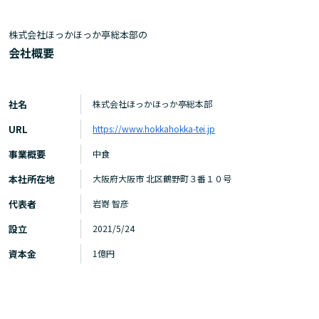
株式会社ほっかほっか亭総本部の
会社概要
社名
株式会社ほっかほっか亭総本部
URL
https://www.hokkahokka-tei.jp
事業概要
中食
本社所在地
大阪府大阪市 北区鶴野町３番１０号
代表者
岩嵜 智彦
設立
2021/5/24
資本金
1億円