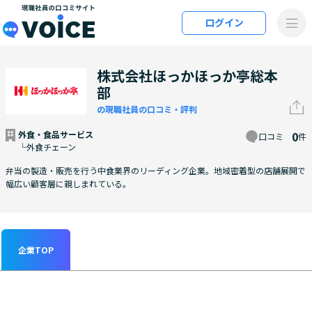
メインコンテンツにスキップ
ログイン
VOiCE 現職社員の口コミサイト
株式会社ほっかほっか亭総本
部
の現職社員の口コミ・評判
外食・食品サービス
0
口コミ
件
└外食チェーン
弁当の製造・販売を行う中食業界のリーディング企業。地域密着型の店舗展開で
幅広い顧客層に親しまれている。
企業TOP