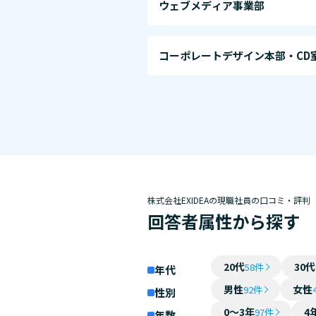
ウェブメディア事業部
コーポレートデザイン本部・CD
株式会社EXIDEAの現職社員の口コミ・評判
回答者属性から探す
20代
30代
58件
年代
男性
女性
92件
性別
0～3年
4
97件
年数