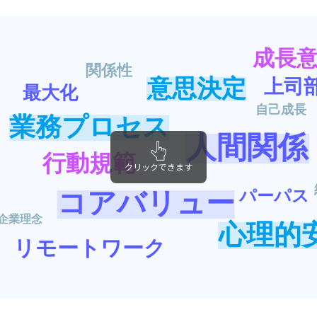
成長
関係性
意思決定
上司
最大化
自己成長
業務プロセス
人間関係
行動規範
クリックできます
パーパス
コアバリュー
企業理念
心理的
リモートワーク