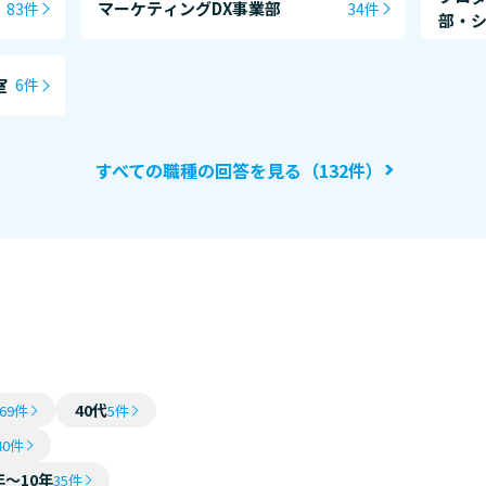
マーケティングDX事業部
83件
34件
部・
室
6件
すべての職種の回答を見る（132件）
40代
69件
5件
40件
年～10年
35件