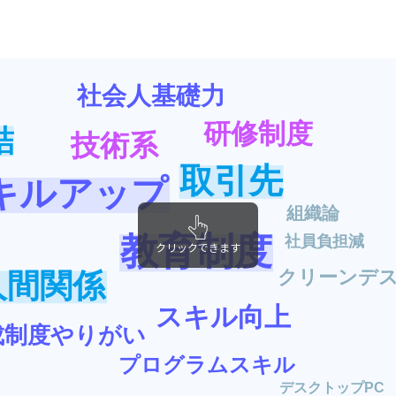
社会人基礎力
研修制度
結
技術系
取引先
キルアップ
組織論
教育制度
社員負担減
クリックできます
クリーンデ
人間関係
スキル向上
成制度やりがい
プログラムスキル
デスクトップPC