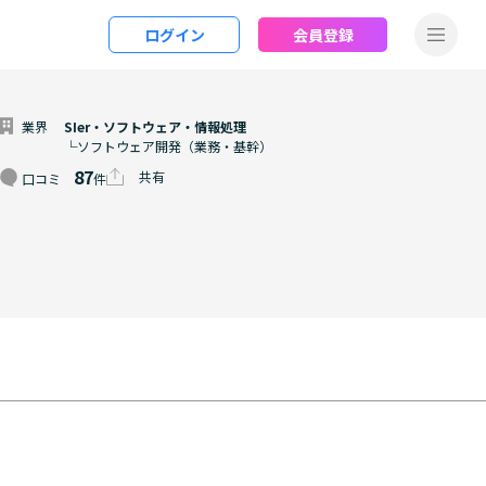
ログイン
会員登録
業界
SIer・ソフトウェア・情報処理
└ソフトウェア開発（業務・基幹）
87
共有
口コミ
件