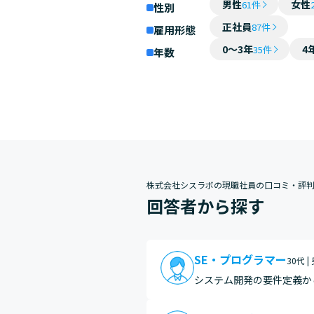
男性
女性
61件
性別
正社員
87件
雇用形態
0～3年
4
35件
年数
株式会社シスラボの現職社員の口コミ・評
回答者から探す
SE・プログラマー
30代 |
システム開発の要件定義か