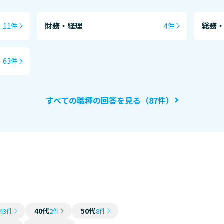
財務・経理
総務
11件
4件
63件
すべての職種の回答を見る（87件）
判
40代
50代
43件
2件
8件