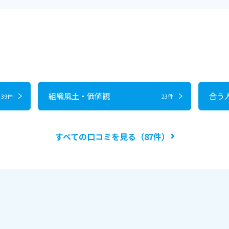
判
組織風土・価値観
合う
39件
23件
すべての口コミを見る（87件）
判