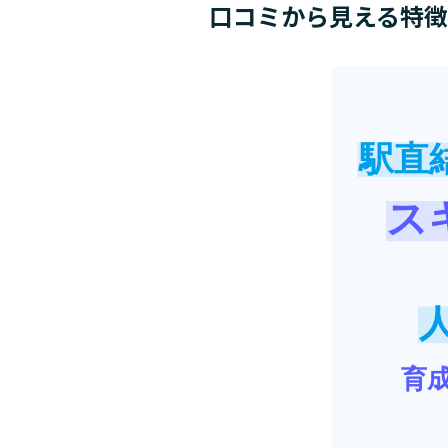
口コミから見える特徴
駅直
ス
育