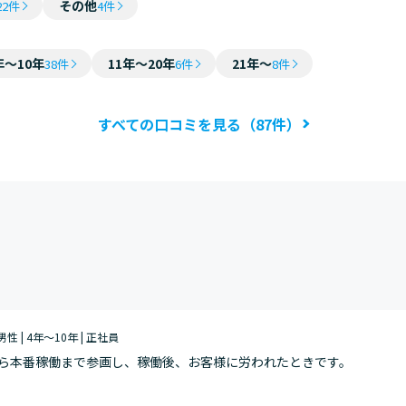
その他
22件
4件
年～10年
11年～20年
21年～
38件
6件
8件
すべての口コミを見る（87件）
判
 男性 | 4年～10年 | 正社員
ら本番稼働まで参画し、稼働後、お客様に労われたときです。