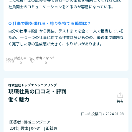
また社員同士の飲み会等である一定の金額を補助してくれるため、
社員同士のコミュニケーションをとるのが容易になっている。
仕事で胸を張れる・誇りを持てる瞬間は？
自分の仕事は設計から実装、テストまでを全て一人で担当している
ため、一つ一つの仕事に対する作業は多いものの、最後まで問題な
く完了した際の達成感が大きく、やりがいがあります。
共感した
参考になった
0
0
株式会社トップエンジニアリング
現職社員の口コミ・評判
働く魅力
共有
口コミ投稿日：2024.01.08
回答者 : 機械エンジニア
20代 | 男性 | 0～3年 | 正社員