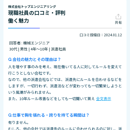
株式会社トップエンジニアリング
現職社員の口コミ・評判
働く魅力
共有
口コミ投稿日：2024.01.12
回答者 : 機械エンジニア
30代 | 男性 | 4年～10年 | 派遣社員
会社の魅力とその理由は？
人を増やす事のみを考え、現在働いてる人に対してルールを変えて
行こうとしない会社です。
なので、他の派遣会社などでは、派遣先にルールを合わせるなどを
しますが、一切行わず、派遣法などが変わっても一切繁栄しようと
いう風潮がみられません。
また、10年ルール改善などをしても一切聞いて貰え
全文表示
仕事で胸を張れる・誇りを持てる瞬間は？
有りません。
むしろ、他の会社では派遣先のルールに合わせられるのに対し、派