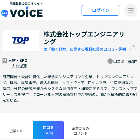
メインコンテンツにスキップ
ログイン
VOiCE 現職社員の口コミサイト
株式会社トップエンジニアリ
ング
の「働く魅力」に関する現職社員の口コミ・評判
人材・BPO
64
口コミ
件
└人材派遣
研究開発・設計に特化した総合エンジニアリング企業、トップエンジニアリン
グ。機械、電気電子、組込み開発、ソフトウェア、ITインフラ、生産技術など、
幅広い分野の研究開発からシステム運用保守・構築に至るまで、ワンストップで
サービスを提供。グローバル人材の積極採用やAI技術の活用にも積極的に取り組
んでいる。
口コミ
企業からの
企業TOP
(64件)
コメント