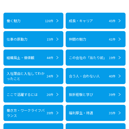
働く魅力
成長・キャリア
126件
45件
仕事の原動力
仲間の魅力
15件
41件
組織風土・価値観
この会社の「当たり前」
44件
19件
入社理由と入社してわか
合う人・合わない人
24件
40件
ったこと
ここで活躍するには
挫折経験と学び
26件
39件
働き方・ワークライフバ
福利厚生・待遇
39件
35件
ランス