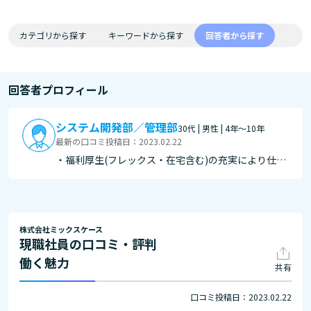
カテゴリから探す
キーワードから探す
回答者から探す
回答者プロフィール
システム開発部／管理部
30代 | 男性 | 4年～10年
最新の口コミ投稿日：2023.02.22
・福利厚生(フレックス・在宅含む)の充実により仕
事・社員にあった最高のパフォーマンスを生み出す働
き方を提供してくれるところ。 ・社員の声を働き方
(勉強含む)・仕事(新しくやりたい事含む)を聞き入れ
てくれ、またそれに対して検討し問題なければ…
株式会社ミックスケース
現職社員の口コミ・評判
働く魅力
共有
口コミ投稿日：2023.02.22