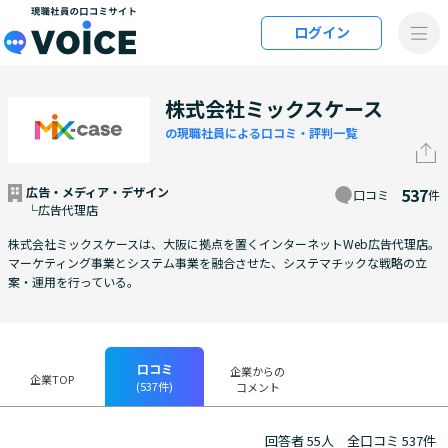
メインコンテンツにスキップ
ログイン
VOiCE 現職社員の口コミサイト
株式会社ミックスケース
の現職社員による口コミ・評判一覧
広告・メディア・デザイン
537
口コミ
件
└広告代理店
株式会社ミックスケースは、大阪に拠点を置くインターネットWeb広告代理店。
マーケティング事業とシステム事業を融合させた、システマチックな戦略の立
案・運用を行っている。
口コミ
企業からの
企業TOP
(537件)
コメント
回答者 55人
全口コミ 537件