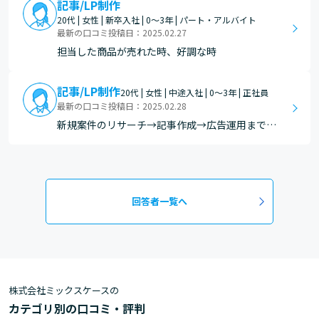
記事/LP制作
20代 | 女性 | 新卒入社 | 0～3年 | パート・アルバイト
最新の口コミ投稿日：2025.02.27
担当した商品が売れた時、好調な時
記事/LP制作
20代 | 女性 | 中途入社 | 0～3年 | 正社員
最新の口コミ投稿日：2025.02.28
新規案件のリサーチ→記事作成→広告運用まで一
気通貫で行うなかで、CVがついたときが一番嬉し
いです。私自身もまだまだ特訓中ですが、広告運
用はPDCAをスムーズに回すことが重要です。仮
説立て→結果がついてきたときは自信につながり
回答者一覧へ
ます。
株式会社ミックスケースの
カテゴリ別の口コミ・評判