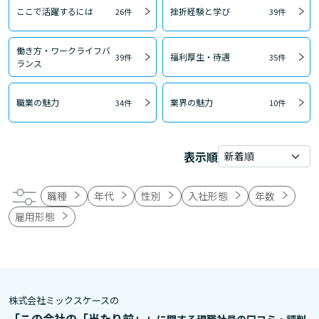
ここで活躍するには
挫折経験と学び
26件
39件
働き方・ワークライフバ
福利厚生・待遇
39件
35件
ランス
職業の魅力
業界の魅力
34件
10件
表示順
職種
年代
性別
入社形態
年数
雇用形態
株式会社ミックスケースの
「この会社の「当たり前」」