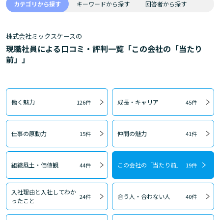
カテゴリから探す
キーワードから探す
回答者から探す
株式会社ミックスケースの
現職社員による口コミ・評判一覧「この会社の「当たり
前」」
働く魅力
成長・キャリア
126件
45件
仕事の原動力
仲間の魅力
15件
41件
組織風土・価値観
この会社の「当たり前」
44件
19件
入社理由と入社してわか
合う人・合わない人
24件
40件
ったこと