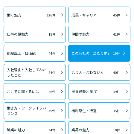
働く魅力
成長・キャリア
126件
45件
仕事の原動力
仲間の魅力
15件
41件
組織風土・価値観
この会社の「当たり前」
44件
19件
入社理由と入社してわか
合う人・合わない人
24件
40件
ったこと
ここで活躍するには
挫折経験と学び
26件
39件
働き方・ワークライフバ
福利厚生・待遇
39件
35件
ランス
職業の魅力
業界の魅力
34件
10件