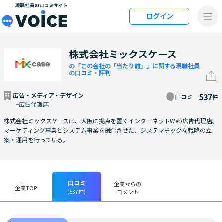
メインコンテンツにスキップ
ログイン
VOiCE 現職社員の口コミサイト
株式会社ミックスケース
の「この会社の「当たり前」」に関する現職社員
の口コミ・評判
広告・メディア・デザイン
537
口コミ
件
└広告代理店
株式会社ミックスケースは、大阪に拠点を置くインターネットWeb広告代理店。
マーケティング事業とシステム事業を融合させた、システマチックな戦略の立
案・運用を行っている。
口コミ
企業からの
企業TOP
(537件)
コメント