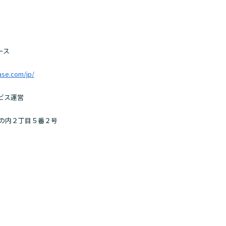
ース
ase.com/jp/
ビス運営
丸の内２丁目５番２号