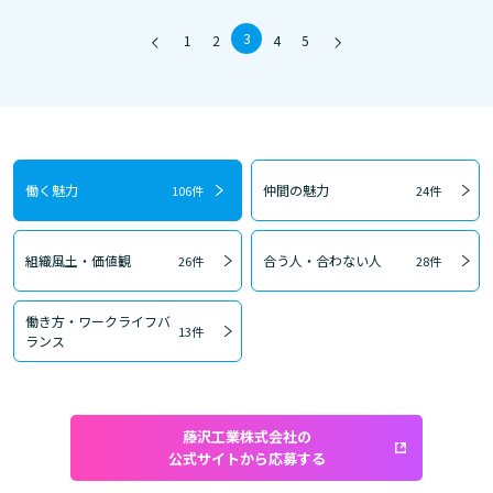
3
1
2
4
5
働く魅力
仲間の魅力
106件
24件
組織風土・価値観
合う人・合わない人
26件
28件
働き方・ワークライフバ
13件
ランス
藤沢工業株式会社の
公式サイトから応募する