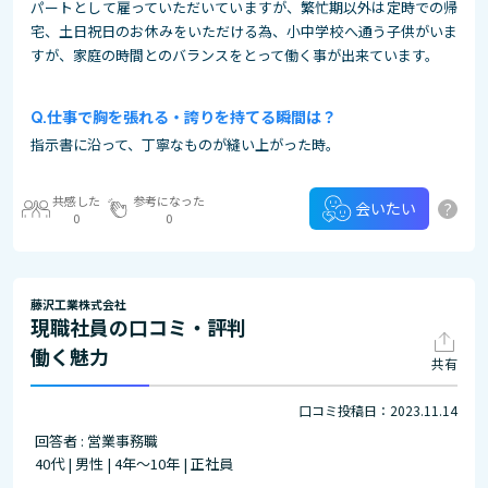
パートとして雇っていただいていますが、繁忙期以外は定時での帰
宅、土日祝日のお休みをいただける為、小中学校へ通う子供がいま
すが、家庭の時間とのバランスをとって働く事が出来ています。
仕事で胸を張れる・誇りを持てる瞬間は？
指示書に沿って、丁寧なものが縫い上がった時。
共感した
参考になった
?
会いたい
0
0
藤沢工業株式会社
現職社員の口コミ・評判
働く魅力
共有
口コミ投稿日：2023.11.14
回答者 : 営業事務職
40代 | 男性 | 4年～10年 | 正社員