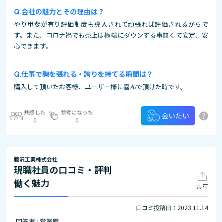
会社の魅力とその理由は？
やり甲斐が有り評価制度も導入されて頑張れば評価されるからで
す。また、コロナ禍でも売上は極端にダウンする事無くて安定、安
心できます。
仕事で胸を張れる・誇りを持てる瞬間は？
購入して頂いたお客様、ユーザー様に喜んで頂けた時です。
共感した
参考になった
?
会いたい
0
0
藤沢工業株式会社
現職社員の口コミ・評判
働く魅力
共有
口コミ投稿日：2023.11.14
回答者 : 営業職