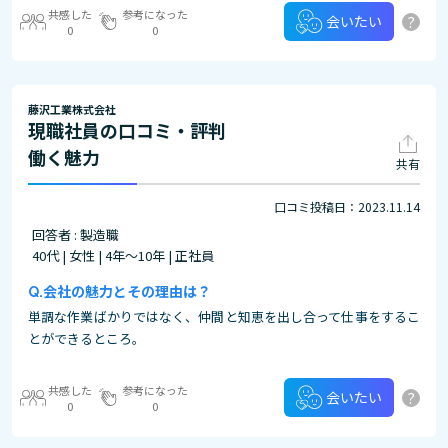
共感した
参考になった
?
会いたい
0
0
藤沢工業株式会社
現職社員の口コミ・評判
働く魅力
共有
口コミ投稿日：2023.11.14
回答者 : 製造職
40代 | 女性 | 4年～10年 | 正社員
会社の魅力とその理由は？
単調な作業ばかりではなく、仲間と知恵を出し合って仕事をするこ
とができるところ。
共感した
参考になった
?
会いたい
0
0