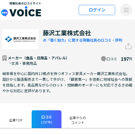
メインコンテンツにスキップ
ログイン
VOiCE 現職社員の口コミサイト
藤沢工業株式会社
の「働く魅力」に関する現職社員の口コミ・評判
メーカー（食品・日用品・アパレル）
197
口コミ
件
└文具・事務用品
岐阜県を中心に国内外13拠点を持つオフィス家具メーカー藤沢工業株式会社。
設計から製造販売まで一貫して手がけ、「顧客第一」を信条に地域社会への貢献
を目指します。高品質ながら小ロット・短納期のオーダーにも対応できるきめ細
やかな対応に定評があります。
口コミ
企業からの
企業TOP
(197件)
コメント