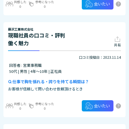
共感した
参考になった
?
会いたい
0
0
藤沢工業株式会社
現職社員の口コミ・評判
働く魅力
共有
口コミ投稿日：2023.11.14
回答者 : 営業事務職
50代 | 男性 | 4年～10年 | 正社員
仕事で胸を張れる・誇りを持てる瞬間は？
お客様が信頼して問い合わせ依頼頂けるとき
共感した
参考になった
?
会いたい
0
0