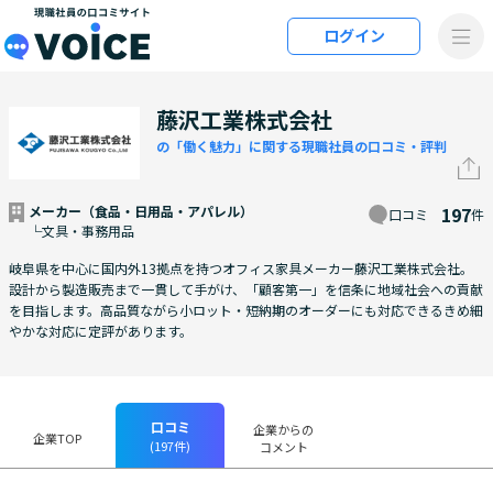
メインコンテンツにスキップ
ログイン
VOiCE 現職社員の口コミサイト
藤沢工業株式会社
の「働く魅力」に関する現職社員の口コミ・評判
メーカー（食品・日用品・アパレル）
197
口コミ
件
└文具・事務用品
岐阜県を中心に国内外13拠点を持つオフィス家具メーカー藤沢工業株式会社。
設計から製造販売まで一貫して手がけ、「顧客第一」を信条に地域社会への貢献
を目指します。高品質ながら小ロット・短納期のオーダーにも対応できるきめ細
やかな対応に定評があります。
口コミ
企業からの
企業TOP
(197件)
コメント