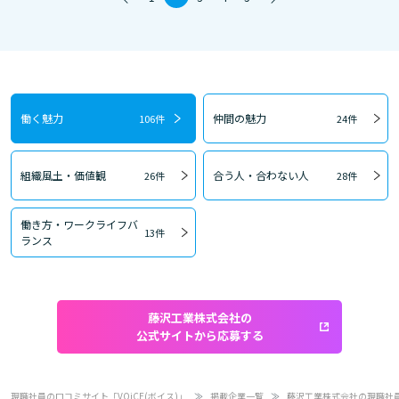
働く魅力
仲間の魅力
106件
24件
組織風土・価値観
合う人・合わない人
26件
28件
働き方・ワークライフバ
13件
ランス
藤沢工業株式会社の
公式サイトから応募する
現職社員の口コミサイト「VOiCE(ボイス)」
掲載企業一覧
藤沢工業株式会社の現職社