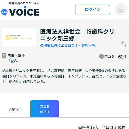
メインコンテンツにスキップ
ログイン
VOiCE 現職社員の口コミサイト
医療法人祥世会 IS歯科クリ
ニック新三郷
の現職社員による口コミ・評判一覧
医療・福祉
61
口コミ
件
└歯科
IS歯科クリニック新三郷は、JR武蔵野線「新三郷駅」より徒歩5分の場所にある
歯科クリニック。小児歯科から予防歯科、インプラント、審美セラミック治療な
ど、総合的に対応している。
口コミ
企業TOP
(61件)
回答者 19人
全口コミ 61件