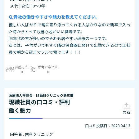
20代 | 女性 | 0～3年
貴社の働きやすさや魅力を教えてください。
優しい人ばかりで常に寄り添ってくれる人ばかりなので新卒で入っ
た時からとっても居心地がいい職場です。
同年代の方が多いのでそれも居やすい理由の一つです。
あとは、子供がいてもすぐ隣の保育園に預けて出勤できるので正社
員で朝から夜までフルで働けます！！！
共感した
参考になった
0
0
医療法人祥世会 IS歯科クリニック新三郷
現職社員の口コミ・評判
働く魅力
共有
口コミ投稿日：2023.04.13
回答者 : 歯科クリニック