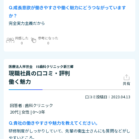
成長意欲が働きやすさや働く魅力にどうつながっています
か？
完全実力主義だから
共感した
参考になった
0
0
医療法人祥世会 IS歯科クリニック新三郷
現職社員の口コミ・評判
働く魅力
共有
口コミ投稿日：2023.04.13
回答者 : 歯科クリニック
20代 | 女性 | 0～3年
貴社の働きやすさや魅力を教えてください。
研修制度がしっかりしていて、先輩の衛生士さんにも質問などがし
やすいところ。