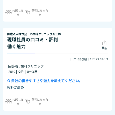
共感した
参考になった
0
0
医療法人祥世会 IS歯科クリニック新三郷
現職社員の口コミ・評判
働く魅力
共有
口コミ投稿日：2023.04.13
回答者 : 歯科クリニック
20代 | 女性 | 0～3年
貴社の働きやすさや魅力を教えてください。
給料が高め
共感した
参考になった
0
0