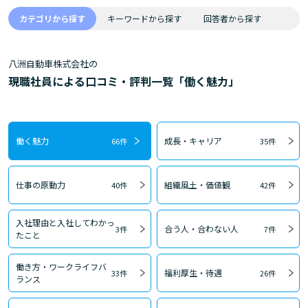
カテゴリから探す
キーワードから探す
回答者から探す
八洲自動車株式会社の
現職社員による口コミ・評判一覧「働く魅力」
働く魅力
成長・キャリア
66件
35件
仕事の原動力
組織風土・価値観
40件
42件
入社理由と入社してわかっ
合う人・合わない人
3件
7件
たこと
働き方・ワークライフバ
福利厚生・待遇
33件
26件
ランス