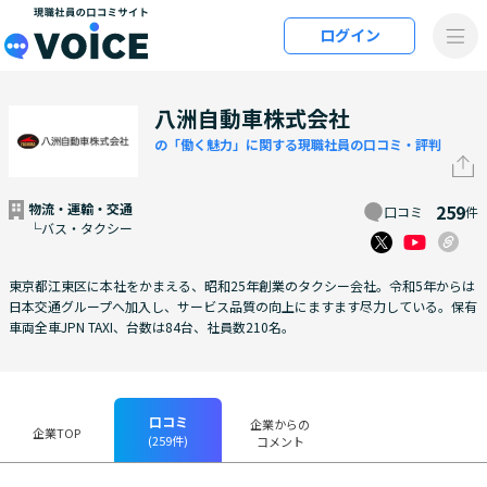
メインコンテンツにスキップ
ログイン
VOiCE 現職社員の口コミサイト
八洲自動車株式会社
の「働く魅力」に関する現職社員の口コミ・評判
物流・運輸・交通
259
口コミ
件
└バス・タクシー
東京都江東区に本社をかまえる、昭和25年創業のタクシー会社。令和5年からは
日本交通グループへ加入し、サービス品質の向上にますます尽力している。保有
車両全車JPN TAXI、台数は84台、社員数210名。
口コミ
企業からの
企業TOP
(259件)
コメント