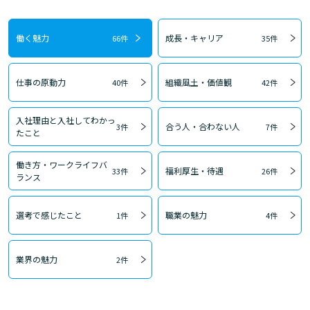
働く魅力
成長・キャリア
66件
35件
仕事の原動力
組織風土・価値観
40件
42件
入社理由と入社してわかっ
合う人・合わない人
3件
7件
たこと
働き方・ワークライフバ
福利厚生・待遇
33件
26件
ランス
選考で感じたこと
職業の魅力
1件
4件
業界の魅力
2件