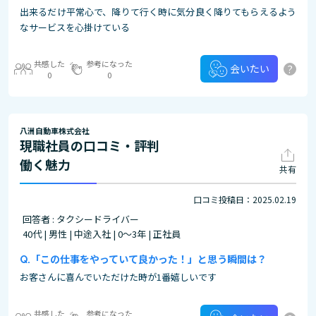
出来るだけ平常心で、降りて行く時に気分良く降りてもらえるよう
なサービスを心掛けている
共感した
参考になった
?
会いたい
0
0
八洲自動車株式会社
現職社員の口コミ・評判
働く魅力
共有
口コミ投稿日：2025.02.19
回答者 : タクシードライバー
40代 | 男性 | 中途入社 | 0～3年 | 正社員
「この仕事をやっていて良かった！」と思う瞬間は？
お客さんに喜んでいただけた時が1番嬉しいです
共感した
参考になった