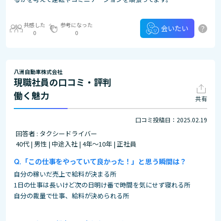
共感した
参考になった
?
会いたい
0
0
八洲自動車株式会社
現職社員の口コミ・評判
働く魅力
共有
口コミ投稿日：2025.02.19
回答者 : タクシードライバー
40代 | 男性 | 中途入社 | 4年～10年 | 正社員
「この仕事をやっていて良かった！」と思う瞬間は？
自分の稼いだ売上で給料が決まる所
1日の仕事は長いけど次の日明け番で時間を気にせず寝れる所
自分の裁量で仕事、給料が決められる所