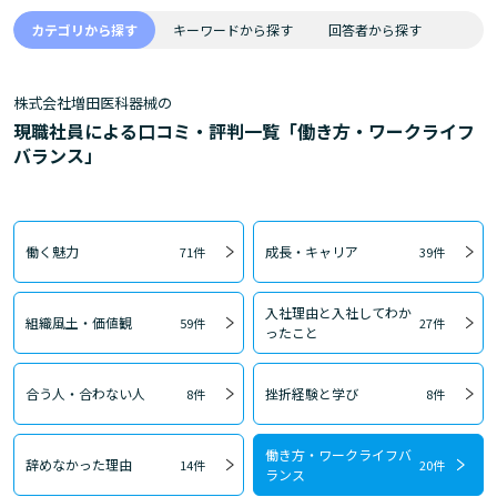
カテゴリから探す
キーワードから探す
回答者から探す
株式会社増田医科器械の
現職社員による口コミ・評判一覧「働き方・ワークライフ
バランス」
働く魅力
成長・キャリア
71件
39件
入社理由と入社してわか
組織風土・価値観
59件
27件
ったこと
合う人・合わない人
挫折経験と学び
8件
8件
働き方・ワークライフバ
辞めなかった理由
14件
20件
ランス