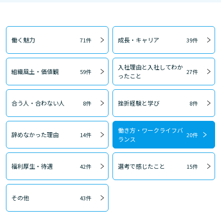
働く魅力
成長・キャリア
71件
39件
入社理由と入社してわか
組織風土・価値観
59件
27件
ったこと
合う人・合わない人
挫折経験と学び
8件
8件
働き方・ワークライフバ
辞めなかった理由
14件
20件
ランス
福利厚生・待遇
選考で感じたこと
42件
15件
その他
43件