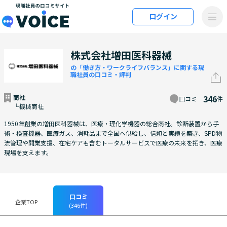
メインコンテンツにスキップ
ログイン
VOiCE 現職社員の口コミサイト
株式会社増田医科器械
の「働き方・ワークライフバランス」に関する現
職社員の口コミ・評判
商社
346
口コミ
件
└機械商社
1950年創業の増田医科器械は、医療・理化学機器の総合商社。診断装置から手
術・検査機器、医療ガス、消耗品まで全国へ供給し、信頼と実績を築き、SPD物
流管理や開業支援、在宅ケアも含むトータルサービスで医療の未来を拓き、医療
現場を支えます。
口コミ
企業TOP
(346件)