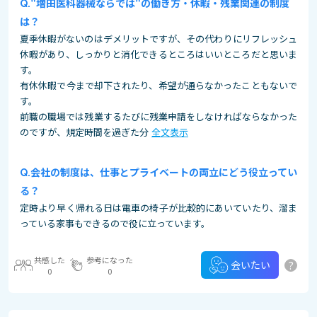
"増田医科器械ならでは"の働き方・休暇・残業関連の制度
は？
夏季休暇がないのはデメリットですが、その代わりにリフレッシュ
休暇があり、しっかりと消化できるところはいいところだと思いま
す。
有休休暇で今まで却下されたり、希望が通らなかったこともないで
す。
前職の職場では残業するたびに残業申請をしなければならなかった
のですが、規定時間を過ぎた分
全文表示
会社の制度は、仕事とプライベートの両立にどう役立ってい
る？
定時より早く帰れる日は電車の椅子が比較的にあいていたり、溜ま
っている家事もできるので役に立っています。
共感した
参考になった
?
会いたい
0
0