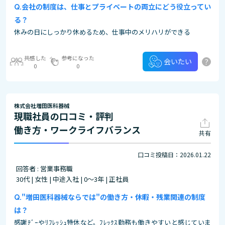
会社の制度は、仕事とプライベートの両立にどう役立ってい
る？
休みの日にしっかり休めるため、仕事中のメリハリができる
共感した
参考になった
?
会いたい
0
0
株式会社増田医科器械
現職社員の口コミ・評判
働き方・ワークライフバランス
共有
口コミ投稿日：2026.01.22
回答者 : 営業事務職
30代 | 女性 | 中途入社 | 0～3年 | 正社員
"増田医科器械ならでは"の働き方・休暇・残業関連の制度
は？
感謝ﾃﾞｰやﾘﾌﾚｯｼｭ特休など。ﾌﾚｯｸｽ勤務も働きやすいと感じていま