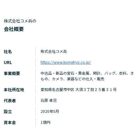
株式会社コメ兵の
会社概要
社名
株式会社コメ兵
URL
https://www.komehyo.co.jp/
事業概要
中古品・新品の宝石・貴金属、時計、バッグ、衣料、き
もの、カメラ、楽器などの仕入・販売
本社所在地
愛知県名古屋市中区 大須３丁目２５番３１号
代表者
石原 卓児
設立
2020年5月
資本金
1億円