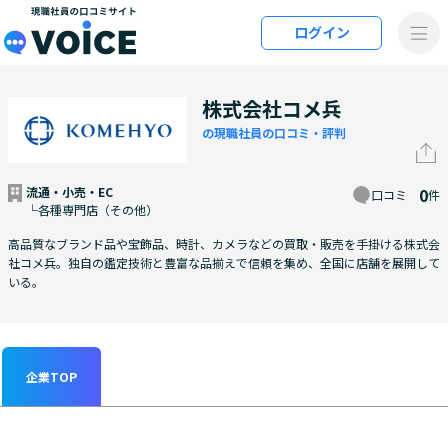
メインコンテンツにスキップ
ログイン
VOiCE 現職社員の口コミサイト
株式会社コメ兵
の現職社員の口コミ・評判
流通・小売・EC
0
口コミ
件
└各種専門店（その他）
高品質なブランド品や宝飾品、時計、カメラなどの買取・販売を手掛ける株式会
社コメ兵。独自の鑑定技術と豊富な品揃えで信頼を集め、全国に店舗を展開して
いる。
企業TOP